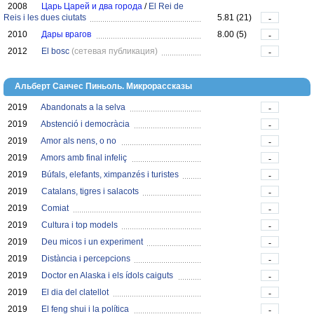
2008
Царь Царей и два города
/
El Rei de
Reis i les dues ciutats
5.81 (21)
-
2010
Дары врагов
8.00 (5)
-
2012
El bosc
(сетевая публикация)
-
Альберт Санчес Пиньоль. Микрорассказы
2019
Abandonats a la selva
-
2019
Abstenció i democràcia
-
2019
Amor als nens, o no
-
2019
Amors amb final infeliç
-
2019
Búfals, elefants, ximpanzés i turistes
-
2019
Catalans, tigres i salacots
-
2019
Comiat
-
2019
Cultura i top models
-
2019
Deu micos i un experiment
-
2019
Distància i percepcions
-
2019
Doctor en Alaska i els ídols caiguts
-
2019
El dia del clatellot
-
2019
El feng shui i la política
-