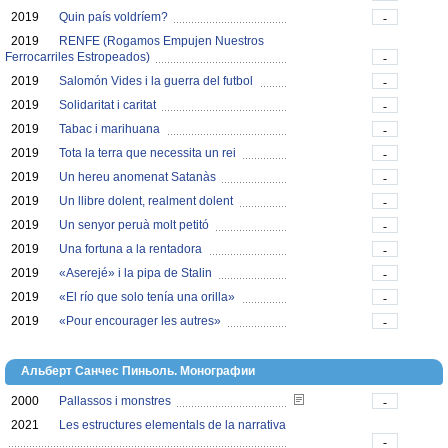
2019
Quin país voldríem?
-
2019
RENFE (Rogamos Empujen Nuestros
Ferrocarriles Estropeados)
-
2019
Salomón Vides i la guerra del futbol
-
2019
Solidaritat i caritat
-
2019
Tabac i marihuana
-
2019
Tota la terra que necessita un rei
-
2019
Un hereu anomenat Satanàs
-
2019
Un llibre dolent, realment dolent
-
2019
Un senyor peruà molt petitó
-
2019
Una fortuna a la rentadora
-
2019
«Aserejé» i la pipa de Stalin
-
2019
«El río que solo tenía una orilla»
-
2019
«Pour encourager les autres»
-
Альберт Санчес Пиньоль. Монографии
2000
Pallassos i monstres
-
2021
Les estructures elementals de la narrativa
-