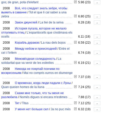
gos; de gran, pota d'elefant
5.96 (23)
-
2008
Всё, что следует знать зебре, чтобы
выжить в саванне
/
Tot el que li cal saber a una
zebra
6.80 (25)
-
2008
Закон джунглей
/
La llei de la selva
6.28 (18)
-
2008
История пугала, которое не желало
отпугивать птиц
/
L'espantocells que s'estimava els
ocells
6.11 (18)
-
2008
Корабль дураков
/
La nau dels bojos
6.59 (22)
-
2008
Между небом и преисподней
/
Entre el
cel i l'infern
6.74 (19)
-
2008
Межзвёздная солидарность
/
La
solidaritat que va venir de les estrelles
6.19 (21)
-
2008
Никогда не покупай пончики по
воскресеньям
/
Mai no compris xurros en diumenge
7.37 (19)
-
2008
О временах, когда люди падали с Луны
/
Quan queien homes de la lluna
7.24 (25)
-
2008
Скажи мне только, что ты меня не
разлюбила
/
Només digues si encara m'estimes
7.88 (17)
-
2008
Тит
/
Titus
7.12 (25)
-
2008
У меня нет больше сил
/
Ja no puc més
6.32 (19)
-