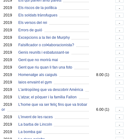
2019
Els qui parlen amb parets
-
2019
Els riscos de la política
-
2019
Els soldats trànsfugues
-
2019
Els versos del rei
-
2019
Errors de guió
-
2019
Excepcions a la llei de Murphy
-
2019
Falsificador o col•laboracionista?
-
2019
Genis reunits i esbatussant-se
-
2019
Gent que no morirà mai
-
2019
Gent que riu quan li fan una foto
-
2019
Homenatge als caiguts
8.00 (1)
-
2019
Iaios envaint el gym
-
2019
L'antropòleg que va descobrir Amèrica
-
2019
L'atzar, el pòquer i la família Fallon
-
2019
L'home que va ser feliç fins que va trobar
or
6.00 (1)
-
2019
L'invent de les races
-
2019
La barba de Lincoln
-
2019
La bomba gai
-