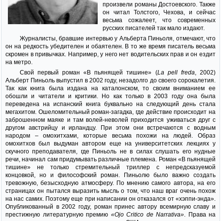
произвели романы Достоевского. Также
он читал Толстого, Чехова, и сейчас
весьма сожалеет, что современных
русских писателей так мало издают.
Журналисты, бравшие интервью у Альберта Пиньоля, отмечают, что
он на редкость убедителен и обаятелен. В то же время писатель весьма
скромен в привычках. Например, у него нет водительских прав и он ездит
на метро.
Свой первый роман «В пьянящей тишине» (
La pell freda
, 2002)
Альберт Пиньоль выпустил в 2002 году, незадолго до своего сорокалетия.
Так как книга была издана на каталонском, то своим вниманием ее
обошли и читатели и критики. Но как только в 2003 году она была
переведена на испанский книга буквально на следующий день стала
мегахитом. Ошеломительный роман-загадка, где действие происходит на
заброшенном маяке и там волей-неволей приходится уживаться друг с
другом австрийцу и ирландцу. При этом они встречаются с водным
народом – омохитхами, которые весьма похожи на людей. Образ
омохитхов был выдуман автором еще на университетских лекциях у
скучного преподавателя, где Пиньоль не в силах слушать его нудные
речи, начинал сам придумывать различные племена. Роман «В пьянящей
тишине» не только стремительный триллер с непредсказуемой
концовкой, но и философский роман. Пиньолю было важно создать
тревожную, безысходную атмосферу. По мнению самого автора, на его
страницах он пытался выразить мысль о том, что наш враг очень похож
на нас самих. Поэтому еще при написании он отказался от «хэппи-энда».
Опубликованный в 2002 году, роман принес автору всемирную славу и
престижную литературную премию
«Ojo Critico de Narrativa»
. Права на