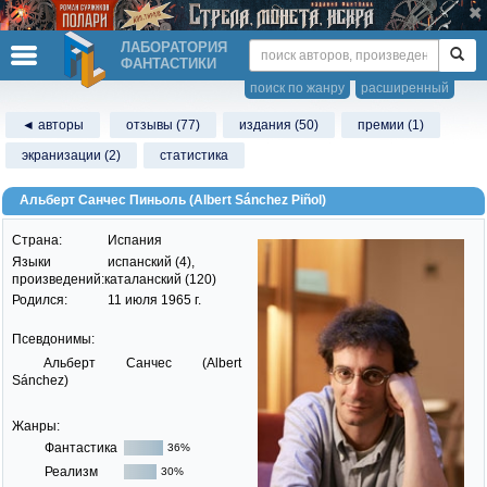
ЛАБОРАТОРИЯ
ФАНТАСТИКИ
поиск по жанру
расширенный
◄ авторы
отзывы (77)
издания (50)
премии (1)
экранизации (2)
статистика
Альберт Санчес Пиньоль (Albert Sánchez Piñol)
Страна:
Испания
Языки
испанский (4),
произведений:
каталанский (120)
Родился:
11 июля 1965 г.
Псевдонимы:
Альберт Санчес (Albert
Sánchez)
Жанры:
Фантастика
36%
Реализм
30%