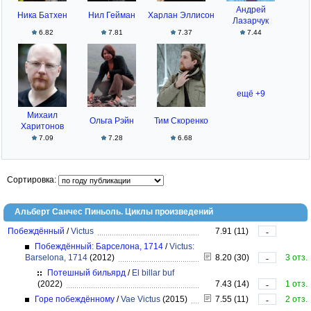
Андрей
Ника Батхен
Нил Гейман
Харлан Эллисон
Лазарчук
6.82
7.81
7.37
7.44
ещё +9
Михаил
Ольга Рэйн
Тим Скоренко
Харитонов
7.09
7.28
6.68
Сортировка:
Альберт Санчес Пиньоль. Циклы произведений
Побеждённый
/
Victus
7.91 (11)
-
Побеждённый: Барселона, 1714
/
Victus:
Barselona, 1714
(2012)
8.20 (30)
3 отз.
-
Потешный бильярд
/
El billar buf
(2022)
7.43 (14)
1 отз.
-
Горе побеждённому
/
Vae Victus
(2015)
7.55 (11)
2 отз.
-