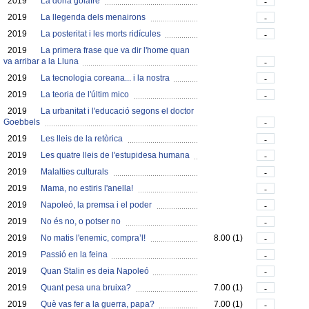
2019
La dona golafre
-
2019
La llegenda dels menairons
-
2019
La posteritat i les morts ridícules
-
2019
La primera frase que va dir l'home quan
va arribar a la Lluna
-
2019
La tecnologia coreana... i la nostra
-
2019
La teoria de l'últim mico
-
2019
La urbanitat i l'educació segons el doctor
Goebbels
-
2019
Les lleis de la retòrica
-
2019
Les quatre lleis de l'estupidesa humana
-
2019
Malalties culturals
-
2019
Mama, no estiris l'anella!
-
2019
Napoleó, la premsa i el poder
-
2019
No és no, o potser no
-
2019
No matis l'enemic, compra’l!
8.00 (1)
-
2019
Passió en la feina
-
2019
Quan Stalin es deia Napoleó
-
2019
Quant pesa una bruixa?
7.00 (1)
-
2019
Què vas fer a la guerra, papa?
7.00 (1)
-