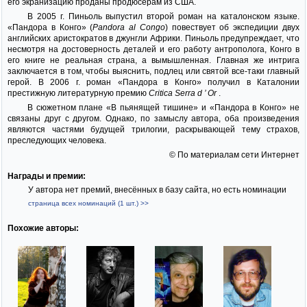
его экранизацию проданы продюсерам из США.
В 2005 г. Пиньоль выпустил второй роман на каталонском языке.
«Пандора в Конго» (
Pandora al Congo
) повествует об экспедиции двух
английских аристократов в джунгли Африки. Пиньоль предупреждает, что
несмотря на достоверность деталей и его работу антрополога, Конго в
его книге не реальная страна, а вымышленная. Главная же интрига
заключается в том, чтобы выяснить, подлец или святой все-таки главный
герой. В 2006 г. роман «Пандора в Конго» получил в Каталонии
престижную литературную премию
Critica Serra d ’ Or
.
В сюжетном плане «В пьянящей тишине» и «Пандора в Конго» не
связаны друг с другом. Однако, по замыслу автора, оба произведения
являются частями будущей трилогии, раскрывающей тему страхов,
преследующих человека.
© По материалам сети Интернет
Награды и премии:
У автора нет премий, внесённых в базу сайта, но есть номинации
страница всех номинаций (1 шт.) >>
Похожие авторы: