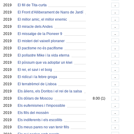
2019
El fill de Tita-curta
-
2019
El Front d'Alliberament de Nans de Jardí
-
2019
El millor amic, el millor enemic
-
2019
El miracle dels Andes
-
2019
El missatge de la Pioneer 9
-
2019
El misteri del vaixell ploraner
-
2019
El pactisme no és pacifisme
-
2019
El pollastre Mike i la vida eterna
-
2019
El pòssum que va adoptar un kiwi
-
2019
El rei, el savi i el boig
-
2019
El ridícul i la febre groga
-
2019
El terratrèmol de Lisboa
-
2019
Els àliens, els Doritos i el rei de la salsa
-
2019
Els dòlars de Moscou
8.00 (1)
-
2019
Els eufemismes i l'impossible
-
2019
Els fills del mossèn
-
2019
Els indiferents i els escollits
-
2019
Els meus pares no van tenir fills
-