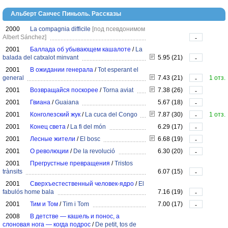
Альберт Санчес Пиньоль. Рассказы
2000
La compagnia difficile
[под псевдонимом
Albert Sánchez]
-
2001
Баллада об убывающем кашалоте
/
La
balada del catxalot minvant
5.95 (21)
-
2001
В ожидании генерала
/
Tot esperant el
general
7.43 (21)
1 отз.
-
2001
Возвращайся поскорее
/
Torna aviat
7.38 (26)
-
2001
Гвиана
/
Guaiana
5.67 (18)
-
2001
Конголезский жук
/
La cuca del Congo
7.87 (30)
1 отз.
-
2001
Конец света
/
La fi del món
6.29 (17)
-
2001
Лесные жители
/
El bosc
6.68 (19)
-
2001
О революции
/
De la revolució
6.30 (20)
-
2001
Прегрустные превращения
/
Tristos
trànsits
6.07 (15)
-
2001
Сверхъестественный человек-ядро
/
El
fabulós home bala
7.16 (19)
-
2001
Тим и Том
/
Tim i Tom
7.00 (17)
-
2008
В детстве — кашель и понос, а
слоновая нога — когда подрос
/
De petit, tos de