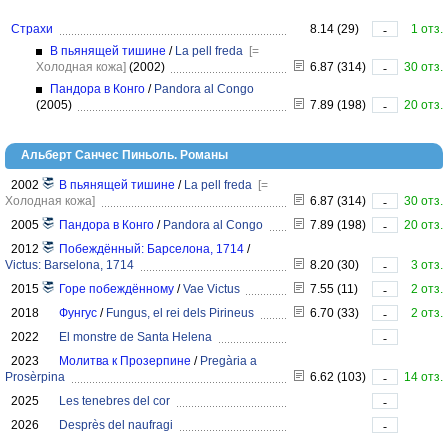
Страхи
8.14 (29)
1 отз.
-
В пьянящей тишине
/
La pell freda
[=
Холодная кожа]
(2002)
6.87 (314)
30 отз.
-
Пандора в Конго
/
Pandora al Congo
(2005)
7.89 (198)
20 отз.
-
Альберт Санчес Пиньоль. Романы
2002
В пьянящей тишине
/
La pell freda
[=
Холодная кожа]
6.87 (314)
30 отз.
-
2005
Пандора в Конго
/
Pandora al Congo
7.89 (198)
20 отз.
-
2012
Побеждённый: Барселона, 1714
/
Victus: Barselona, 1714
8.20 (30)
3 отз.
-
2015
Горе побеждённому
/
Vae Victus
7.55 (11)
2 отз.
-
2018
Фунгус
/
Fungus, el rei dels Pirineus
6.70 (33)
2 отз.
-
2022
El monstre de Santa Helena
-
2023
Молитва к Прозерпине
/
Pregària a
Prosèrpina
6.62 (103)
14 отз.
-
2025
Les tenebres del cor
-
2026
Desprès del naufragi
-