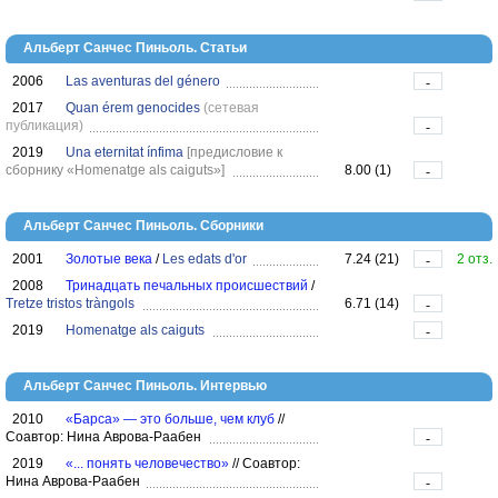
Альберт Санчес Пиньоль. Статьи
2006
Las aventuras del género
-
2017
Quan érem genocides
(сетевая
публикация)
-
2019
Una eternitat ínfima
[предисловие к
сборнику «Homenatge als caiguts»]
8.00 (1)
-
Альберт Санчес Пиньоль. Сборники
2001
Золотые века
/
Les edats d'or
7.24 (21)
2 отз.
-
2008
Тринадцать печальных происшествий
/
Tretze tristos tràngols
6.71 (14)
-
2019
Homenatge als caiguts
-
Альберт Санчес Пиньоль. Интервью
2010
«Барса» — это больше, чем клуб
//
Соавтор: Нина Аврова-Раабен
-
2019
«... понять человечество»
//
Соавтор:
Нина Аврова-Раабен
-