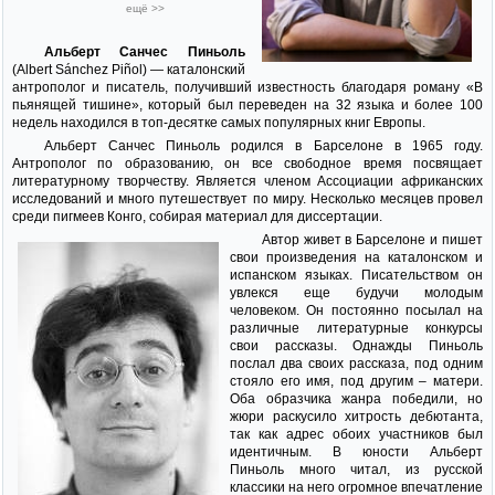
ещё >>
Альберт Санчес Пиньоль
(Albert Sánchez Piñol) — каталонский
антрополог и писатель, получивший известность благодаря роману «В
пьянящей тишине», который был переведен на 32 языка и более 100
недель находился в топ-десятке самых популярных книг Европы.
Альберт Санчес Пиньоль родился в Барселоне в 1965 году.
Антрополог по образованию, он все свободное время посвящает
литературному творчеству. Является членом Ассоциации африканских
исследований и много путешествует по миру. Несколько месяцев провел
среди пигмеев Конго, собирая материал для диссертации.
Автор живет в Барселоне и пишет
свои произведения на каталонском и
испанском языках. Писательством он
увлекся еще будучи молодым
человеком. Он постоянно посылал на
различные литературные конкурсы
свои рассказы. Однажды Пиньоль
послал два своих рассказа, под одним
стояло его имя, под другим – матери.
Оба образчика жанра победили, но
жюри раскусило хитрость дебютанта,
так как адрес обоих участников был
идентичным. В юности Альберт
Пиньоль много читал, из русской
классики на него огромное впечатление