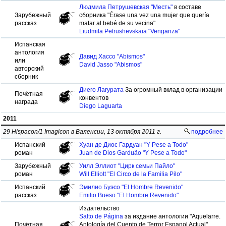
Людмила Петрушевская "Месть"
в составе
Зарубежный
сборника "Érase una vez una mujer que quería
рассказ
matar al bebé de su vecina"
Liudmila Petrushevskaia "Venganza"
Испанская
антология
Давид Хассо "Abismos"
или
David Jasso "Abismos"
авторский
сборник
Диего Лагурата
За огромный вклад в организации
Почётная
конвентов
награда
Diego Laguarta
2011
29 Hispacon/1 Imagicon в Валенсии, 13 октября 2011 г.
подробнее
Испанский
Хуан де Диос Гардуан "Y Pese a Todo"
роман
Juan de Dios Garduão "Y Pese a Todo"
Зарубежный
Уилл Эллиот "Цирк семьи Пайло"
роман
Will Elliott "El Circo de la Familia Pilo"
Испанский
Эмилио Буэсо "El Hombre Revenido"
рассказ
Emilio Bueso "El Hombre Revenido"
Издательство
Salto de Página
за издание антологии "Аquelarre.
Почётная
Antología del Cuento de Terror Espanol Actual"