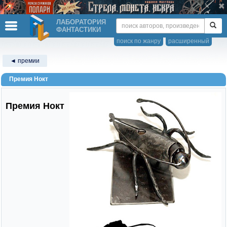
ЛАБОРАТОРИЯ
ФАНТАСТИКИ
поиск по жанру
расширенный
◄ премии
Премия Нокт
Премия Нокт