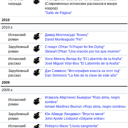
награда
(Современных испанских рассказов в жанре
хоррор)
"Salto de Página"
2010
2010 г.
Испанский
Давид Монтеагудо "Конец"
роман
David Monteagudo "Fin"
Зарубежный
Стюарт О'Нэн "A Prayer for the Dying"
роман
Stewart O'Nan "Una oración por los que mueren"
Испанский
Хосе Мигель Вилар-Бу "El Laberinto de la Araña"
рассказ
José Miguel Vilar-Bou "El Laberinto de la Araña"
Зарубежный
Дэн Симмонс "Фотография класса за этот год"
рассказ
Dan Simmons "La foto de la clase de este año"
2009
2009 г.
Исмаэль Мартинес Бьюррун "Rojo alma, negro
Испанский
sombra"
роман
Ismael Martínez Biurrun «Rojo alma, negro sombra»
Зарубежный
Юн Айвиде Линдквист "Впусти меня"
роман
John Ajvide Lindqvist «Déjame entrar»
Испанский
Роберто Мало "Lluvia sangrienta"