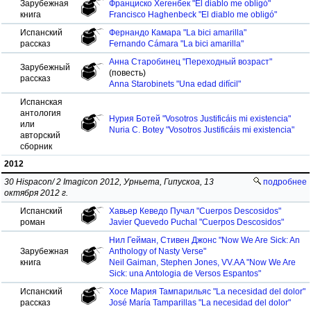
Зарубежная
Франциско Хегенбек "El diablo me obligó"
книга
Francisco Haghenbeck "El diablo me obligó"
Испанский
Фернандо Камара "La bici amarilla"
рассказ
Fernando Cámara "La bici amarilla"
Анна Старобинец "Переходный возраст"
Зарубежный
(повесть)
рассказ
Anna Starobinets "Una edad difícil"
Испанская
антология
Нурия Ботей "Vosotros Justificáis mi existencia"
или
Nuria C. Botey "Vosotros Justificáis mi existencia"
авторский
сборник
2012
30 Hispacon/ 2 Imagicon 2012, Урньета, Гипускоа, 13
подробнее
октября 2012 г.
Испанский
Хавьер Кеведо Пучал "Cuerpos Descosidos"
роман
Javier Quevedo Puchal "Cuerpos Descosidos"
Нил Гейман, Стивен Джонс "Now We Are Sick: An
Зарубежная
Anthology of Nasty Verse"
книга
Neil Gaiman, Stephen Jones, VV.AA "Now We Are
Sick: una Antologia de Versos Espantos"
Испанский
Хосе Мария Тампарильяс "La necesidad del dolor"
рассказ
José María Tamparillas "La necesidad del dolor"