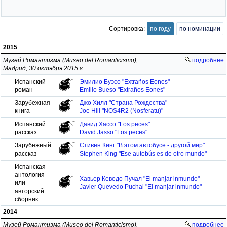
Сортировка:
по году
по номинации
2015
Музей Романтизма (Museo del Romanticismo),
подробнее
Мадрид, 30 октября 2015 г.
Испанский
Эмилио Буэсо "Extraños Eones"
роман
Emilio Bueso "Extraños Eones"
Зарубежная
Джо Хилл "Страна Рождества"
книга
Joe Hill "NOS4R2 (Nosferatu)"
Испанский
Давид Хассо "Los peces"
рассказ
David Jasso "Los peces"
Зарубежный
Стивен Кинг "В этом автобусе - другой мир"
рассказ
Stephen King "Ese autobús es de otro mundo"
Испанская
антология
Хавьер Кеведо Пучал "El manjar inmundo"
или
Javier Quevedo Puchal "El manjar inmundo"
авторский
сборник
2014
Музей Романтизма (Museo del Romanticismo),
подробнее