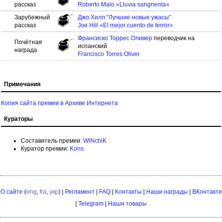
рассказ
Roberto Malo «Lluvia sangrienta»
Зарубежный
Джо Хилл "Лучшие новые ужасы"
рассказ
Joe Hill «El mejor cuento de terror»
Франсиско Торрес Оливер
переводчик на
Почётная
испанский
награда
Francisco Torres Oliver
Примечания
Копия сайта премии в Архиве Интернета
Кураторы
Составитель премии:
WiNchiK
Куратор премии:
Kons
О сайте
(
eng
,
fra
,
укр
) |
Регламент
|
FAQ
|
Контакты
|
Наши награды
|
ВКонтакте
|
Telegram
|
Наши товары