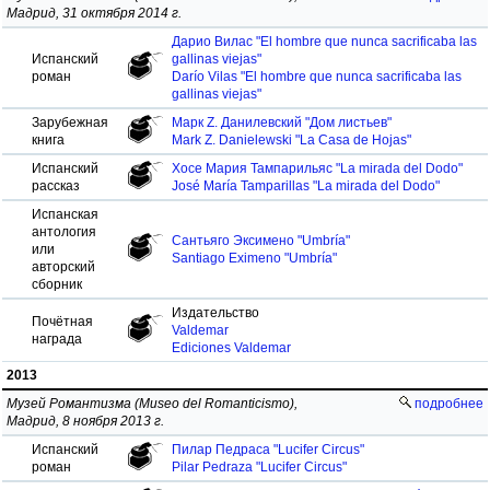
Мадрид, 31 октября 2014 г.
Дарио Вилас "El hombre que nunca sacrificaba las
Испанский
gallinas viejas"
роман
Darío Vilas "El hombre que nunca sacrificaba las
gallinas viejas"
Зарубежная
Марк Z. Данилевский "Дом листьев"
книга
Mark Z. Danielewski "La Casa de Hojas"
Испанский
Хосе Мария Тампарильяс "La mirada del Dodo"
рассказ
José María Tamparillas "La mirada del Dodo"
Испанская
антология
Сантьяго Эксимено "Umbría"
или
Santiago Eximeno "Umbría"
авторский
сборник
Издательство
Почётная
Valdemar
награда
Ediciones Valdemar
2013
Музей Романтизма (Museo del Romanticismo),
подробнее
Мадрид, 8 ноября 2013 г.
Испанский
Пилар Педраса "Lucifer Circus"
роман
Pilar Pedraza "Lucifer Circus"