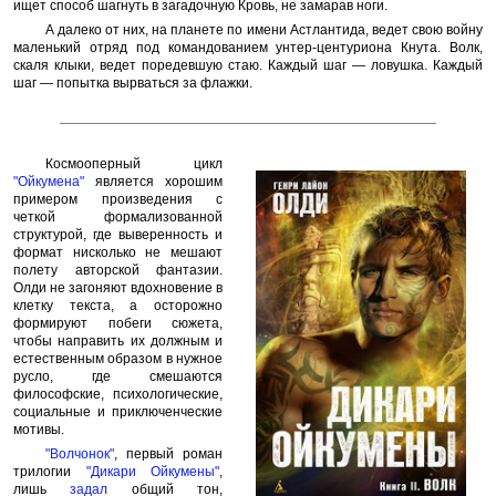
ищет способ шагнуть в загадочную Кровь, не замарав ноги.
А далеко от них, на планете по имени Астлантида, ведет свою войну
маленький отряд под командованием унтер-центуриона Кнута. Волк,
скаля клыки, ведет поредевшую стаю. Каждый шаг — ловушка. Каждый
шаг — попытка вырваться за флажки.
Космооперный цикл
"Ойкумена"
является хорошим
примером произведения с
четкой формализованной
структурой, где выверенность и
формат нисколько не мешают
полету авторской фантазии.
Олди не загоняют вдохновение в
клетку текста, а осторожно
формируют побеги сюжета,
чтобы направить их должным и
естественным образом в нужное
русло, где смешаются
философские, психологические,
социальные и приключенческие
мотивы.
"Волчонок"
, первый роман
трилогии
"Дикари Ойкумены"
,
лишь
задал
общий тон,