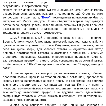
послужил своего рода
вступлением к торжественному
маршу... чего? Маршу единства, культуры, дружбы и науки? Или же маршу
раздробленности, дикости, зависти и соперничества? Ответ на этот
вопрос дает вторая часть,
"Волк"
, посвященная приключениям быстро
матереющего Марка Тумидуса. Но чем обернется встреча двух культур?
Астлантида, остров Цапель, затерянная на окраинах Ойкумены планета
оказывается на острие столкновения, где различные культуры и
традиции вступают в резкое противоречие.
Самый универсальный и простой способ контакта — конфликт.
Военный, политический, морально-этический, наконец, культурный. На
цивилизационном уровне, что расы Ойкумены, что астланиане, ведут
себя как дикие звери, для которых схватка — единственный метод
решения противоречий. Схватка, знакомящая с сильными и слабыми
сторонами противника. Схватка, определяющая иерархию. Схватка,
заставляющая превзойти самого себя, совершить немыслимый рывок,
чтобы выиграть. "Аlles!" — щелкает шамберьер. — "Вперед, молодой
волк!"
Но песок арены, на которой разворачивается схватка, обильно
пропитан кровью. Кровью жертвоприношений астланиан, прообразом
которых стала цивилизация ацтеков. Кровь, как сок жизни, как топливо
для энергетических систем, как пища для солнца. Понять и принять
чужую систему понятий, когда ложные ассоциации так и норовят исказить
всю картину, невероятно трудно. Еще труднее найти единственно
выигрышную стратегию, чтобы выжить и сохранить жизни товарищей.
Ведь против вас целая планета.
Иногда сила означает слабость. Сила, лишенная контроля и