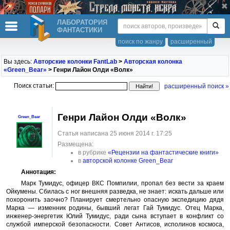
ЛАБОРАТОРИЯ
ФАНТАСТИКИ
поиск по жанру
расширенный
Вы здесь:
Авторские колонки FantLab
>
Авторская колонка
«Green_Bear»
> Генри Лайон Олди «Волк»
Поиск статьи:
расширенный поиск »
Генри Лайон Олди «Волк»
Green_Bear
Статья написана 25 июня 2014 г. 17:25
Размещена:
в рубрике
«Рецензии на фантастические книги»
в
авторской колонке Green_Bear
Аннотация:
Марк Тумидус, офицер ВКС Помпилии, пропал без вести за краем
Ойкумены. Сбилась с ног внешняя разведка, не знает: искать дальше или
похоронить заочно? Планирует смертельно опасную экспедицию дядя
Марка — изменник родины, бывший легат Гай Тумидус. Отец Марка,
инженер-энергетик Юлий Тумидус, ради сына вступает в конфликт со
службой имперской безопасности. Совет Антисов, исполинов космоса,