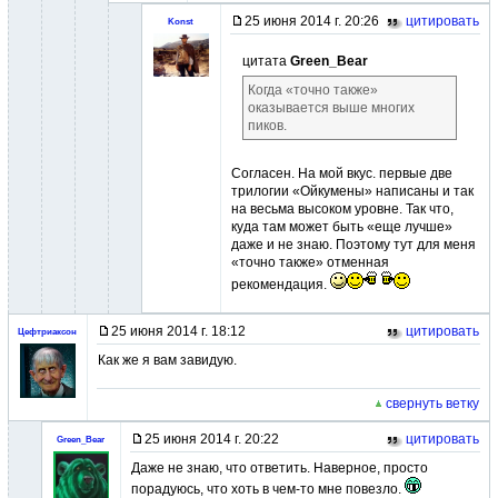
25 июня 2014 г. 20:26
цитировать
Konst
цитата
Green_Bear
Когда «точно также»
оказывается выше многих
пиков.
Согласен. На мой вкус. первые две
трилогии «Ойкумены» написаны и так
на весьма высоком уровне. Так что,
куда там может быть «еще лучше»
даже и не знаю. Поэтому тут для меня
«точно также» отменная
рекомендация.
25 июня 2014 г. 18:12
цитировать
Цефтриаксон
Как же я вам завидую.
свернуть ветку
25 июня 2014 г. 20:22
цитировать
Green_Bear
Даже не знаю, что ответить. Наверное, просто
порадуюсь, что хоть в чем-то мне повезло.