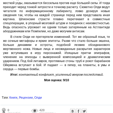
жесткой узды, оказывается бессильна против еще большей силы. И тогда
приходит черед тонкой хитрости и точному расчету. Сюжетно Олди ведут
читателя по информационному лабиринту, ловко дозируя новые
сведения так, чтобы на каждой странице перед ним представала иная
картина. Шпионские страсти плавно перетекают в совместные
спецоперации, в упорный мозговой штурм и поединок с неизвестностью.
Ведь опасность угрожает не одним только затерянным на Астлантиде
абордажникам или Помпилии, но даже могучим антисам.
В стиле Олди не претерпели изменений. Тот же образный язык, те
же сочные метафоры и яркие эпитеты. Разве что стало больше экшена,
больше динамики и остроты, подобной лезвию обсидианового
жертвенного ножа. Новые лица и неожиданные раскрытия характеров
уже вступивших в игру персонажей. Изящные притчи эпиграфов,
членение на эпизоды с выверенной композицией и драматическим
ударением. Под бой литавров, протяжные стоны труб и рокот барабанов
Ойкумена вступает в бой. И падают — в гипер, на планеты, в умы и
сердца — первые бомбы.
Итог:
контактный конфликт, усиленный веером последствий
.
Моя оценка: 9/10
Тэги:
Книги
,
Рецензии
,
Олди
0
420