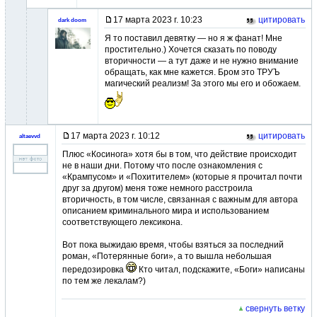
17 марта 2023 г. 10:23
цитировать
dark doom
Я то поставил девятку — но я ж фанат! Мне
простительно.) Хочется сказать по поводу
вторичности — а тут даже и не нужно внимание
обращать, как мне кажется. Бром это ТРУЪ
магический реализм! За этого мы его и обожаем.
17 марта 2023 г. 10:12
цитировать
altaevvd
Плюс «Косинога» хотя бы в том, что действие происходит
не в наши дни. Потому что после ознакомления с
«Крампусом» и «Похитителем» (которые я прочитал почти
друг за другом) меня тоже немного расстроила
вторичность, в том числе, связанная с важным для автора
описанием криминального мира и использованием
соответствующего лексикона.
Вот пока выжидаю время, чтобы взяться за последний
роман, «Потерянные боги», а то вышла небольшая
передозировка
Кто читал, подскажите, «Боги» написаны
по тем же лекалам?)
свернуть ветку