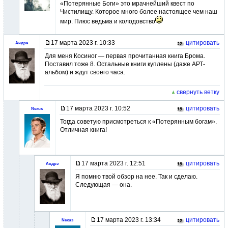
«Потерянные Боги» это мрачнейший квест по
Чистилищу. Которое много более настоящее чем наш
мир. Плюс ведьма и колодовство
17 марта 2023 г. 10:33
цитировать
Андрэ
Для меня Косиног — первая прочитанная книга Брома.
Поставил тоже 8. Остальные книги куплены (даже АРТ-
альбом) и ждут своего часа.
свернуть ветку
17 марта 2023 г. 10:52
цитировать
Nexus
Тогда советую присмотреться к «Потерянным богам».
Отличная книга!
17 марта 2023 г. 12:51
цитировать
Андрэ
Я помню твой обзор на нее. Так и сделаю.
Следующая — она.
17 марта 2023 г. 13:34
цитировать
Nexus