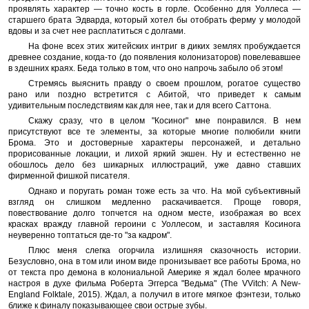
проявлять характер — точно кость в горле. Особенно для Уоллеса —
старшего брата Эдварда, который хотел бы отобрать ферму у молодой
вдовы и за счет нее расплатиться с долгами.
На фоне всех этих житейских интриг в диких землях пробуждается
древнее создание, когда-то (до появления колонизаторов) повелевавшее
в здешних краях. Беда только в том, что оно напрочь забыло об этом!
Стремясь выяснить правду о своем прошлом, рогатое существо
рано или поздно встретится с Абитой, что приведет к самым
удивительным последствиям как для нее, так и для всего Саттона.
Скажу сразу, что в целом "Косиног" мне понравился. В нем
присутствуют все те элементы, за которые многие полюбили книги
Брома. Это и достоверные характеры персонажей, и детально
прорисованные локации, и лихой яркий экшен. Ну и естественно не
обошлось дело без шикарных иллюстраций, уже давно ставших
фирменной фишкой писателя.
Однако и поругать роман тоже есть за что. На мой субъективный
взгляд он слишком медленно раскачивается. Проще говоря,
повествование долго топчется на одном месте, изображая во всех
красках вражду главной героини с Уоллесом, и заставляя Косинога
неуверенно топтаться где-то "за кадром".
Плюс меня слегка огорчила излишняя сказочность истории.
Безусловно, она в том или ином виде пронизывает все работы Брома, но
от текста про демона в колониальной Америке я ждал более мрачного
настроя в духе фильма Роберта Эггерса "Ведьма" (The VVitch: A New-
England Folktale, 2015). Ждал, а получил в итоге мягкое фэнтези, только
ближе к финалу показывающее свои острые зубы.