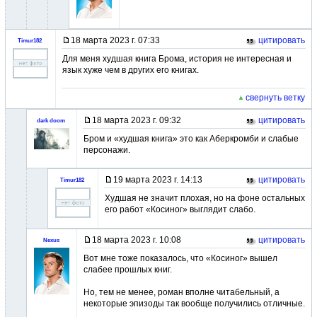
18 марта 2023 г. 07:33
цитировать
Timur182
Для меня худшая книга Брома, история не интересная и
язык хуже чем в других его книгах.
свернуть ветку
18 марта 2023 г. 09:32
цитировать
dark doom
Бром и «худшая книга» это как Аберкромби и слабые
персонажи.
19 марта 2023 г. 14:13
цитировать
Timur182
Худшая не значит плохая, но на фоне остальных
его работ «Косиног» выглядит слабо.
18 марта 2023 г. 10:08
цитировать
Nexus
Вот мне тоже показалось, что «Косиног» вышел
слабее прошлых книг.
Но, тем не менее, роман вполне читабельный, а
некоторые эпизоды так вообще получились отличные.