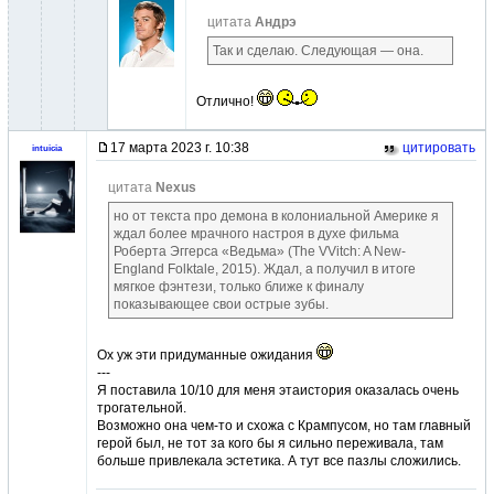
цитата
Андрэ
Так и сделаю. Следующая — она.
Отлично!
17 марта 2023 г. 10:38
цитировать
intuicia
цитата
Nexus
но от текста про демона в колониальной Америке я
ждал более мрачного настроя в духе фильма
Роберта Эггерса «Ведьма» (The VVitch: A New-
England Folktale, 2015). Ждал, а получил в итоге
мягкое фэнтези, только ближе к финалу
показывающее свои острые зубы.
Ох уж эти придуманные ожидания
---
Я поставила 10/10 для меня этаистория оказалась очень
трогательной.
Возможно она чем-то и схожа с Крампусом, но там главный
герой был, не тот за кого бы я сильно переживала, там
больше привлекала эстетика. А тут все пазлы сложились.