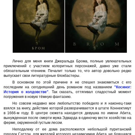
Лично для меня книги Джеральда Брома, полные увлекательных
приключений с участием колоритных персонажей, давно уже стали
обязательным чтением. Печалит только то, что автор довольно редко
выпускает свои литературные блокбастеры.
В основном по этой причине я не спешил знакомиться с его
последним на сегодняшний день романом под названием
"Косиног:
История о колдовстве"
. Так сказать, оттягивал сладостный момент
погружения в новую тёмную фантазию.
Но совсем недавно мое любопытство победило и я наконец-таки
взялся за книгу, действие которой разворачивается в штате Коннектикут
в 1666-м году. В центре сюжета находится девушка по имени Абита,
вынужденная после смерти мужа Эдварда в одиночку вести хозяйство на
ферме, окруженной густым лесом.
Неподалеку от ее дома расположился небольшой пуританский
городок Саттон, для жителей которого независимая Абита, не боящаяся