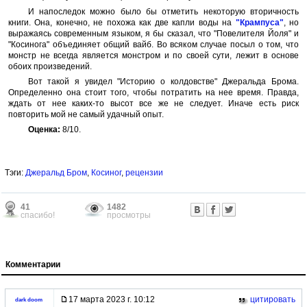
И напоследок можно было бы отметить некоторую вторичность
книги. Она, конечно, не похожа как две капли воды на
"Крампуса"
, но
выражаясь современным языком, я бы сказал, что "Повелителя Йоля" и
"Косинога" объединяет общий вайб. Во всяком случае посыл о том, что
монстр не всегда является монстром и по своей сути, лежит в основе
обоих произведений.
Вот такой я увидел "Историю о колдовстве" Джеральда Брома.
Определенно она стоит того, чтобы потратить на нее время. Правда,
ждать от нее каких-то высот все же не следует. Иначе есть риск
повторить мой не самый удачный опыт.
Оценка:
8/10.
Тэги:
Джеральд Бром
,
Косиног
,
рецензии
41
1482
спасибо!
просмотры
Комментарии
17 марта 2023 г. 10:12
цитировать
dark doom