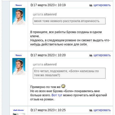
17 марта 2023 г. 10:19
цитировать
Nexus
цитата
altaevvd
меня тоже немного расстроила вторичность
В принципе, все работы Брома созданы в одном
ключе.
Надеюсь, в следующем романе он сможет выдать что-
нибудь действительно новое для себя.
17 марта 2023 г. 10:20
цитировать
Nexus
цитата
altaevvd
Кто читал, подскажите, «Боги» написаны по
тем же лекалам?)
Примерно по тем же
Но из всех книг Брома «Боги» понравились мне
больше всего.
Вот тут
можно прочитать мой краткий
отзыв на роман.
17 марта 2023 г. 10:25
цитировать
dark doom