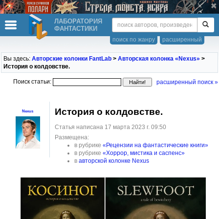
ЛАБОРАТОРИЯ
ФАНТАСТИКИ
поиск по жанру
расширенный
Вы здесь:
Авторские колонки FantLab
>
Авторская колонка «Nexus»
>
История о колдовстве.
Поиск статьи:
расширенный поиск »
История о колдовстве.
Nexus
Статья написана 17 марта 2023 г. 09:50
Размещена:
в рубрике
«Рецензии на фантастические книги»
в рубрике
«Хоррор, мистика и саспенс»
в
авторской колонке Nexus