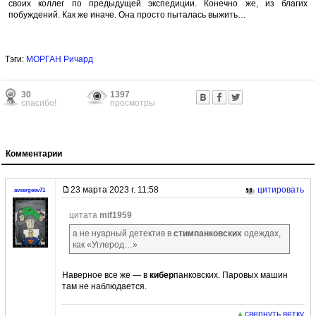
своих коллег по предыдущей экспедиции. Конечно же, из благих
побуждений. Как же иначе. Она просто пыталась выжить…
Тэги:
МОРГАН Ричард
30
1397
спасибо!
просмотры
Комментарии
23 марта 2023 г. 11:58
цитировать
avsergeev71
цитата
mif1959
а не нуарный детектив в
стимпанковских
одеждах,
как «Углерод…»
Наверное все же — в
кибер
панковских. Паровых машин
там не наблюдается.
свернуть ветку