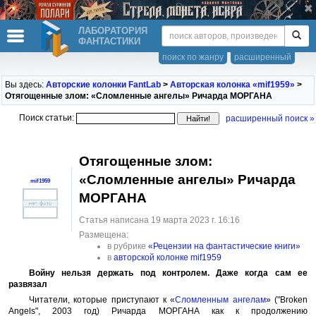
ЛАБОРАТОРИЯ
ФАНТАСТИКИ
поиск по жанру
расширенный
Вы здесь:
Авторские колонки FantLab
>
Авторская колонка «mif1959»
>
Отягощенные злом: «Сломленные ангелы» Ричарда МОРГАНА
Поиск статьи:
расширенный поиск »
Отягощенные злом:
«Сломленные ангелы» Ричарда
mif1959
МОРГАНА
Статья написана 19 марта 2023 г. 16:16
Размещена:
в рубрике
«Рецензии на фантастические книги»
в
авторской колонке mif1959
Войну нельзя держать под контролем. Даже когда сам ее
развязал
Читатели, которые приступают к «
Сломленным ангелам
» ("Broken
Angels", 2003 год) Ричарда МОРГАНА как к продолжению