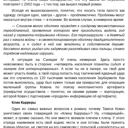
повторяет с 2002 года – с тех пор, как вышел первый роман.
Исходя из вышесказанного, понятно, что носить тела просто как
одежду: сегодня одно, завтра – другое – проблематично. Проблемы могут
оказаться внутри стека — в психике. Во всяком случае, в немирное время:
— Слишком много оболочек приводят к синдрому множественных
переоблачений, проявление которого мне приходилось видеть год
назад у сержанта-подрывника «Клина». Его перезагрузили – в девятый
раз с начала войны – в свежеклонированную оболочку двадцатилетнего
возраста, и н сидел в ней как младенец в собственном дерьме:
бессвязно вопил, рыдал или задумчиво разглядывал свои пальцы, словно
порядком надоевшие игрушки.
А ситуация на Санкции IV очень немирная. Здесь просто
невозможно быть в стороне:
«четверть населения планеты сидит в
лагерях для интернированных
». А если ты не в лагере, на твой дом
может упасть бомба, а твой город попасть под тактический ядерный удар
как это случилось со 120 тысячами человек населения Заубервиля. Как
потом выяснилось, удар был нужен только как прикрытие для операции
маленькой группы Ковача по поиску инопланетного артефакта
(прикрытие осуществила – понятно, не своими руками — корпорация,
которой Ковач с партнерами «продали» информацию об артефакте).
Клин Карреры
Один из самых важных вопросов к роману: почему Такеси Ковач
уничтожил своих товарищей по «Клину Карреры»? Ну, «товарищей»,
может, и громко сказано. Но они вместе воевали плечом к плечу. У этого
отряда наемников есть свой кодекс чести и они готовы были принять
Ковача обратно, не смотря на его самоволку с попыткой «заработать» на