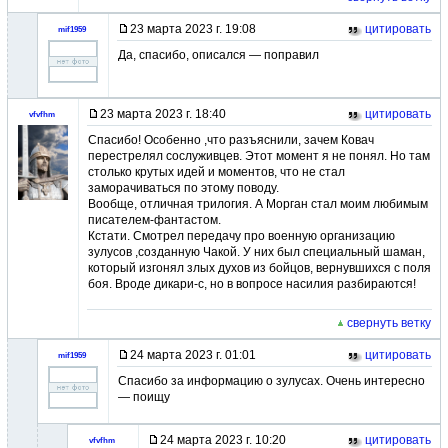
23 марта 2023 г. 19:08
цитировать
mif1959
Да, спасибо, описался — поправил
23 марта 2023 г. 18:40
цитировать
vfvfhm
Спасибо! Особенно ,что разъяснили, зачем Ковач
перестрелял сослуживцев. Этот момент я не понял. Но там
столько крутых идей и моментов, что не стал
заморачиваться по этому поводу.
Вообще, отличная трилогия. А Морган стал моим любимым
писателем-фантастом.
Кстати. Смотрел передачу про военную организацию
зулусов ,созданную Чакой. У них был специальный шаман,
который изгонял злых духов из бойцов, вернувшихся с поля
боя. Вроде дикари-с, но в вопросе насилия разбираются!
свернуть ветку
24 марта 2023 г. 01:01
цитировать
mif1959
Спасибо за информацию о зулусах. Очень интересно
— поищу
24 марта 2023 г. 10:20
цитировать
vfvfhm