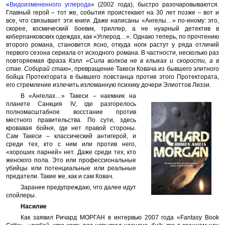
«
Видоизмененного углерода
» (2002 года), быстро разочаровываются.
Главный герой – тот же, события проистекают на 30 лет позже – вот и
все, что связывает эти книги. Даже написаны «Ангелы…» по-иному: это,
скорее, космический боевик, триллер, а не нуарный детектив в
киберпанковских одеждах, как «Углерод…». Однако теперь, по прочтению
второго романа, становится ясно, откуда ноги растут у ряда отличий
первого сезона сериала от исходного романа. В частности, несколько раз
повторяемая фраза Кэлл
«Сила волков не в клыках и скорости, а в
стае. Собирай стаю»
, превращение Такеси Ковача из бывшего элитного
бойца Протектората в бывшего повстанца против этого Протектората,
его стремление излечить изломанную психику дочери Элиоттов Лиззи.
В «Ангелах…» Такеси – наемник на
планете Санкция IV, где разгорелось
полномасштабное восстание против
местного правительства. По сути, здесь
кровавая бойня, где нет правой стороны.
Сам Такеси – классический антигерой, и
среди тех, кто с ним или против него,
«хороших парней» нет. Даже среди тех, кто
женского пола. Это или профессиональные
убийцы или потенциальные или реальные
предатели. Такие же, как и сам Ковач.
Заранее предупреждаю, что далее идут
спойлеры.
Насилие
Как заявил Ричард МОРГАН в интервью 2007 года «Fantasy Book