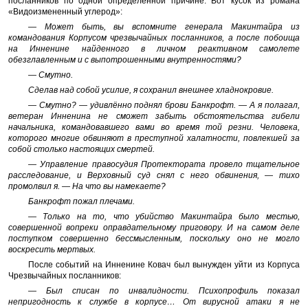
посланников по одной определенной причине. Вот кусок из романа
«Видоизмененный углерод»:
— Может быть, вы вспомните генерала Макинтайра из
командования Корпусом чрезвычайных посланников, а после побоища
на Инненине найденного в личном реактивном самолете
обезглавленным и с выпотрошенными внутренностями?
— Смутно.
Сделав над собой усилие, я сохранил внешнее хладнокровие.
— Смутно? — удивлённо поднял брови Банкрофт. — А я полагал,
ветеран Инненина не сможет забыть обстоятельства гибели
начальника, командовавшего вами во время той резни. Человека,
которого многие обвиняют в преступной халатности, повлекшей за
собой столько настоящих смертей.
— Управление правосудия Протектората провело тщательное
расследование, и Верховный суд снял с него обвинения, — тихо
промолвил я. — На что вы намекаете?
Банкрофт пожал плечами.
— Только на то, что убийство Макинтайра было местью,
совершенной вопреки оправдательному приговору. И на самом деле
поступком совершенно бессмысленным, поскольку оно не могло
воскресить мертвых.
После событий на Инненине Ковач был вынужден уйти из Корпуса
Чрезвычайных посланников:
— Был списан по инвалидности. Психопрофиль показал
непригодность к службе в корпусе… От вирусной атаки я не