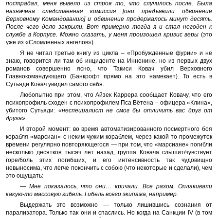
пострадал, меня вывело из строя то, что случилось после. Была
назначена следственная комиссия [они предъявили обвинение
Верховному Командованию] и обвинение продержалось минут десять.
После чего дело закрыли. Вот примерно тогда я и стал негоден к
службе в Корпусе. Можно сказать, у меня произошел кризис веры
(это
уже из «Сломленных ангелов»).
Я не читал третью книгу из цикла – «Пробужденные фурии» и не
знаю, говорится ли там об инциденте на Инненине, но из первых двух
романов совершенно ясно, что Такиси Ковач убил Верховного
Главнокомандующего (Банкрофт прямо на это намекает). То есть в
Сутьяди Ковач увидел самого себя.
Любопытно при этом, что Айзек Каррера сообщает Ковачу, что его
психопрофиль сходен с психопрофилем Пса Вётена – офицера «Клина»,
убитого Сутьяди:
«неспециалист не смог бы отличить вас друг от
друга»
.
И второй момент: во время автоматизированного посмертного боя
корабля «марсиан» с неким чужим кораблем, через какой-то промежуток
времени регулярно повторяющегося — при том, что «марсиане» погибли
несколько десятков тысяч лет назад, группа Ковача слышит/чувствует
горе/боль этих погибших, и его интенсивность так чудовищно
невыносима, что легче покончить с собою (что некоторые и сделали), чем
это ощущать:
— Мне показалось, что они… кричали. Все разом. Оплакивали
какую-то массовую гибель. Гибель всего экипажа, например.
Выдержать это возможно — только лишившись сознания от
парализатора. Только так они и спаслись. Но когда на Санкции IV (в том