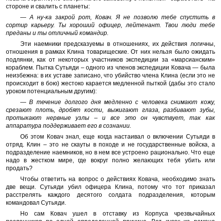
стороне и свалить с планеты:
— А ну-ка закрой рот, Ковач. Я не позволю тебе спустить в
сортир карьеру. Ты хороший офицер, лейтенант. Твои люди тебе
преданы и ты отличный командир.
Эти наемники предсказуемы в отношениях, их действия логичны,
отношения в рамках Клина товарищеские. От них нельзя было ожидать
подлянки, как от некоторых участников экспедиции за «марсианским»
кораблем. Пытка Сутьяди – одного из членов экспедиции Ковача — была
неизбежна: в их уставе записано, что убийство члена Клина (если это не
происходит в бою) жестоко карается медленной пыткой (дабы это стало
уроком потенциальным другим):
— В течение долгого дня медленно с человека снимают кожу,
срезают плоть, дробят кости, выжигают глаза, разбивают зубы,
протыкают нервные узлы – и все это он чувствует, так как
аппаратура поддерживает его в сознании.
Об этом Ковач знал, еще когда настаивал о включении Сутьяди в
отряд. Клин – это не скауты в походе и не государственные войска, а
подразделение наемников, но в нем все устроено рационально. Что еще
надо в жестком мире, где вокруг полно желающих тебя убить или
продать?
Чтобы ответить на вопрос о действиях Ковача, необходимо знать
две вещи. Сутьяди убил офицера Клина, потому что тот приказал
расстрелять каждого десятого солдата подразделения, которым
командовал Сутьяди.
Но сам Ковач ушел в отставку из Корпуса чрезвычайных