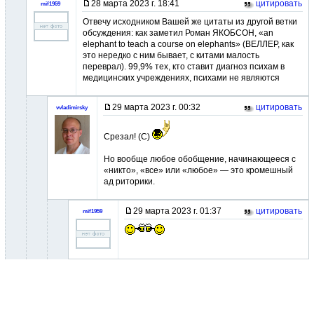
28 марта 2023 г. 18:41
цитировать
mif1959
Отвечу исходником Вашей же цитаты из другой ветки
обсуждения: как заметил Роман ЯКОБСОН, «an
elephant to teach a course on elephants» (ВЕЛЛЕР, как
это нередко с ним бывает, с китами малость
переврал). 99,9% тех, кто ставит диагноз психам в
медицинских учреждениях, психами не являются
29 марта 2023 г. 00:32
цитировать
vvladimirsky
Срезал! (С)
Но вообще любое обобщение, начинающееся с
«никто», «все» или «любое» — это кромешный
ад риторики.
29 марта 2023 г. 01:37
цитировать
mif1959