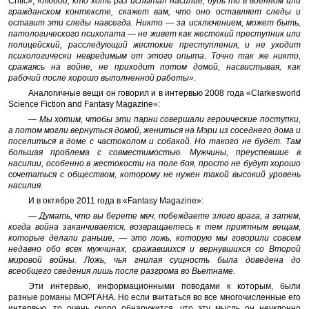
Critic»,
«любой, кто хоть раз испытал насилие, будь то в военном или
гражданском контексте, скажет вам, что оно оставляет следы и
оставит эти следы навсегда. Никто — за исключением, может быть,
патологического психопата — не живет как жестокий преступник или
полицейский, расследующий жестокие преступления, и не уходит
психологически невредимым от этого опыта. Точно так же никто,
сражаясь на войне, не приходит потом домой, насвистывая, как
рабочий после хорошо выполненной работы»
.
Аналогичные вещи он говорил и в интервью 2008 года «Clarkesworld
Science Fiction and Fantasy Magazine»:
— Мы хотим, чтобы эти парни совершали героические поступки,
а потом могли вернуться домой, жениться на Мэри из соседнего дома и
поселиться в доме с частоколом и собакой. Но такого не будет. Там
большая проблема с совместимостью. Мужчины, преуспевшие в
насилии, особенно в жестокости на поле боя, просто не будут хорошо
сочетаться с обществом, которому не нужен такой высокий уровень
насилия.
И в октябре 2011 года в «Fantasy Magazine»:
— Думать, что вы берете меч, побеждаете злого врага, а затем,
когда война заканчивается, возвращаетесь к тем приятным вещам,
которые делали раньше, — это ложь, которую мы говорили совсем
недавно обо всех мужчинах, сражавшихся и вернувшихся со Второй
мировой войны. Ложь, чья гнилая сущность была доведена до
всеобщего сведения лишь после разгрома во Вьетнаме.
Эти интервью, информационными поводами к которым, были
разные романы МОРГАНА. Но если вчитаться во все многочисленные его
интервью, то очень скоро обнаружится, что эту мысль он неуклонно