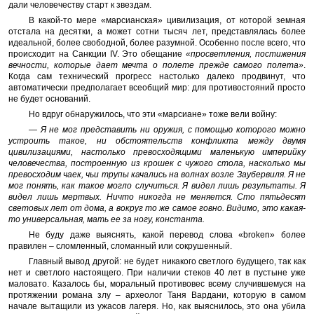
дали человечеству старт к звездам.
В какой-то мере «марсианская» цивилизация, от которой земная
отстала на десятки, а может сотни тысяч лет, представлялась более
идеальной, более свободной, более разумной. Особенно после всего, что
происходит на Санкции IV. Это обещание
«просветления, постижения
вечности, которые дает мечта о полете прежде самого полета»
.
Когда сам технический прогресс настолько далеко продвинут, что
автоматически предполагает всеобщий мир: для противостояний просто
не будет оснований.
Но вдруг обнаружилось, что эти «марсиане» тоже вели войну:
— Я не мог представить ни оружия, с помощью которого можно
устроить такое, ни обстоятельств конфликта между двумя
цивилизациями, настолько превосходящими маленькую империйку
человечества, построенную из крошек с чужого стола, насколько мы
превосходим чаек, чьи трупы качались на волнах возле Заубервиля. Я не
мог понять, как такое могло случиться. Я видел лишь результаты. Я
видел лишь мертвых. Ничто никогда не меняется. Сто пятьдесят
световых лет от дома, а вокруг то же самое говно. Видимо, это какая-
то универсальная, мать ее за ногу, константа.
Не буду даже выяснять, какой перевод слова «broken» более
правилен – сломленный, сломанный или сокрушенный.
Главный вывод другой: не будет никакого светлого будущего, так как
нет и светлого настоящего. При наличии стеков 40 лет в пустыне уже
маловато. Казалось бы, моральный противовес всему случившемуся на
протяжении романа злу – археолог Таня Вардани, которую в самом
начале вытащили из ужасов лагеря. Но, как выяснилось, это она убила