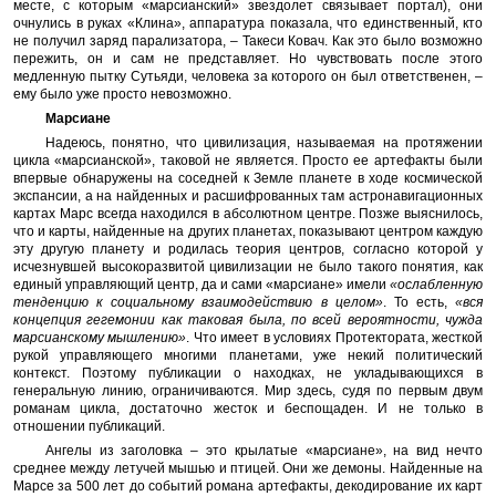
месте, с которым «марсианский» звездолет связывает портал), они
очнулись в руках «Клина», аппаратура показала, что единственный, кто
не получил заряд парализатора, – Такеси Ковач. Как это было возможно
пережить, он и сам не представляет. Но чувствовать после этого
медленную пытку Сутьяди, человека за которого он был ответственен, –
ему было уже просто невозможно.
Марсиане
Надеюсь, понятно, что цивилизация, называемая на протяжении
цикла «марсианской», таковой не является. Просто ее артефакты были
впервые обнаружены на соседней к Земле планете в ходе космической
экспансии, а на найденных и расшифрованных там астронавигационных
картах Марс всегда находился в абсолютном центре. Позже выяснилось,
что и карты, найденные на других планетах, показывают центром каждую
эту другую планету и родилась теория центров, согласно которой у
исчезнувшей высокоразвитой цивилизации не было такого понятия, как
единый управляющий центр, да и сами «марсиане» имели
«ослабленную
тенденцию к социальному взаимодействию в целом»
. То есть,
«вся
концепция гегемонии как таковая была, по всей вероятности, чужда
марсианскому мышлению»
. Что имеет в условиях Протектората, жесткой
рукой управляющего многими планетами, уже некий политический
контекст. Поэтому публикации о находках, не укладывающихся в
генеральную линию, ограничиваются. Мир здесь, судя по первым двум
романам цикла, достаточно жесток и беспощаден. И не только в
отношении публикаций.
Ангелы из заголовка – это крылатые «марсиане», на вид нечто
среднее между летучей мышью и птицей. Они же демоны. Найденные на
Марсе за 500 лет до событий романа артефакты, декодирование их карт