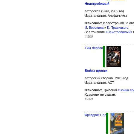
Неистребимый
авторская книга, 2005 год
Издательство: Альфа-книга
Описание:
Иллюстрация на об
И. Воронина
и
К. Правицкого
.
Вся трилогия
«Неистребимый»
в
#
500
Тим Леббон
Война ярости
авторский сборник, 2019 год
Издательство: АСТ
Описание:
Трилогия
«Война яр
Художник не указан.
#
800
Фредерик Пол