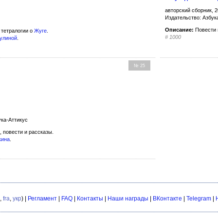
авторский сборник, 2
Издательство: Азбук
Описание:
Повести 
тетралогии о
Жуге
.
#
1000
сулиной
.
№ 25
ука-Аттикус
 повести и рассказы.
кина
.
,
fra
,
укр
) |
Регламент
|
FAQ
|
Контакты
|
Наши награды
|
ВКонтакте
|
Telegram
|