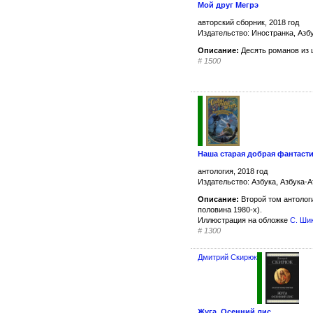
Мой друг Мегрэ
авторский сборник, 2018 год
Издательство: Иностранка, Азб
Описание:
Десять романов из 
#
1500
Наша старая добрая фантасти
антология, 2018 год
Издательство: Азбука, Азбука-А
Описание:
Второй том антоло
половина 1980-х).
Иллюстрация на обложке
С. Ши
#
1300
Дмитрий Скирюк
Жуга. Осенний лис