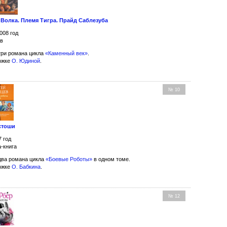
 Волка. Племя Тигра. Прайд Саблезуба
008 год
ов
ри романа цикла
«Каменный век»
.
ожке
О. Юдиной
.
№ 10
стоши
7 год
-книга
ва романа цикла
«Боевые Роботы»
в одном томе.
ожке
О. Бабкина
.
№ 12