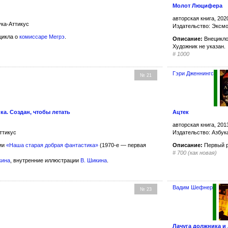
Молот Люцифера
авторская книга, 202
ука-Аттикус
Издательство: Эксм
цикла о
комиссаре Мегрэ
.
Описание:
Внецикло
Художник не указан.
#
1000
Гэри Дженнингс
№ 21
ка. Создан, чтобы летать
Ацтек
авторская книга, 201
ттикус
Издательство: Азбук
гии
«Наша старая добрая фантастика»
(1970-е — первая
Описание:
Первый 
#
700 (как новая)
кина
, внутренние иллюстрации
В. Шикина
.
Вадим Шефнер
№ 23
Лачуга должника и 