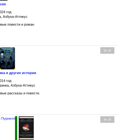
ссея
024 год
а, Азбука-Аттикус
вые повести и роман.
№ 18
мка и другие истории
014 год
ранка, Азбука-Аттикус
вые рассказы и повести.
 Пурнелл
№ 20