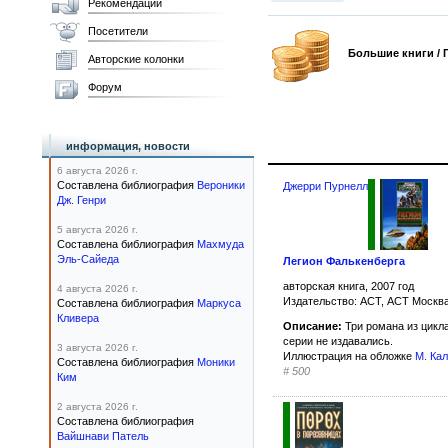
Рекомендации
Посетители
Большие книги /
Авторские колонки
Форум
информация, новости
6 августа 2026 г.
Составлена библиография
Вероники
Джерри Пурнелл
Дж. Генри
5 августа 2026 г.
Составлена библиография
Махмуда
Эль-Сайеда
Легион Фалькенберга
авторская книга, 2007 год
4 августа 2026 г.
Издательство: АСТ, АСТ Москва
Составлена библиография
Маркуса
Кливера
Описание:
Три романа из цикл
серии не издавались.
3 августа 2026 г.
Иллюстрация на обложке
М. Ка
Составлена библиография
Моники
#
500
Ким
2 августа 2026 г.
Составлена библиография
Вайшнави Патель