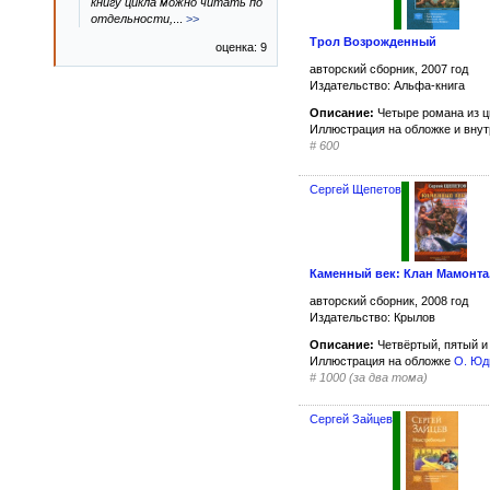
книгу цикла можно читать по
отдельности,
...
>>
Трол Возрожденный
оценка: 9
авторский сборник, 2007 год
Издательство: Альфа-книга
Описание:
Четыре романа из 
Иллюстрация на обложке и вну
#
600
Сергей Щепетов
Каменный век: Клан Мамонта
авторский сборник, 2008 год
Издательство: Крылов
Описание:
Четвёртый, пятый и
Иллюстрация на обложке
О. Юд
#
1000 (за два тома)
Сергей Зайцев