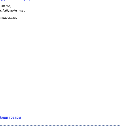
018 год
а, Азбука-Аттикус
и рассказы.
Наши товары