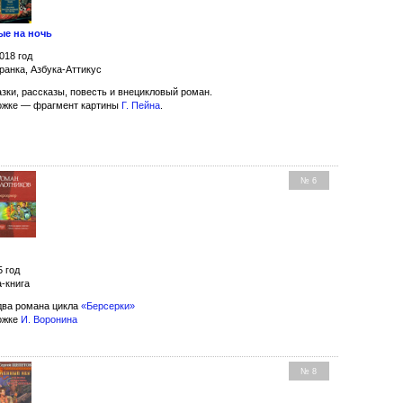
ые на ночь
018 год
ранка, Азбука-Аттикус
зки, рассказы, повесть и внецикловый роман.
ожке — фрагмент картины
Г. Пейна
.
№ 6
5 год
-книга
ва романа цикла
«Берсерки»
ожке
И. Воронина
№ 8