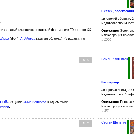
Сказки, рассказанн
авторский сборник, 2
а
Издательство: Иност
оизведений классиков советской фантастики 70-х годов XX
Описание:
Эссе, ска
Иллюстрация на обл
майера
(фон),
А. Айерса
(задняя обложка); (в издании не
#
1000
Роман Злотников
№ 5
Берсеркер
авторская книга, 200
Издательство: Альфа
Описание:
Первые д
чный»
из цикла
«Мир Вечного»
в одном томе.
Иллюстрация на обл
ронина
.
#
350
Сергей Щепетов
№ 7