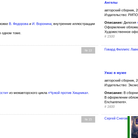
Ангелы
авторский сборник, 2
Издательство: РИПО
Описание:
Дилогия
ложке
В. Федорова
и
И. Воронина
; внутренние иллюстрацции
Оформление облож
Художественное оф
 одном томе.
#
1500
Говард Филлипс Лав
№ 13
Ужас в музее
авторский сборник, 2
Издательство: Эксм
ости»
из межавторского цикла
«Чужой против Хищника»
.
Описание:
В сборни
В оформлении облож
Enchantment».
#
1600
Сергей Снегов
№ 15