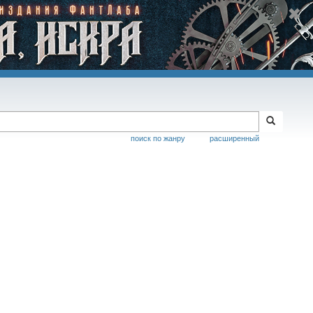
поиск по жанру
расширенный