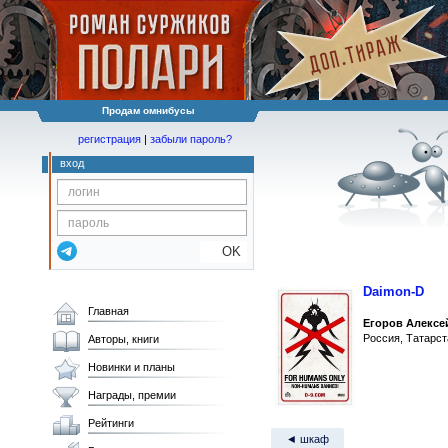
Продам омнибусы
регистрация
|
забыли пароль?
вход
OK
Daimon-D
Главная
Егоров Алексе
Россия, Татарс
Авторы, книги
Новинки и планы
Награды, премии
Рейтинги
◄ шкаф