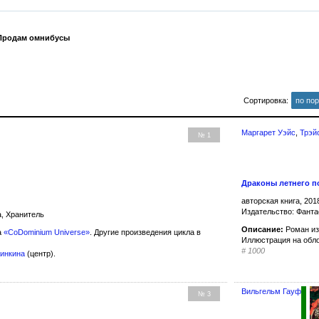
 Продам омнибусы
Сортировка:
по по
Маргарет Уэйс
,
Трэй
№ 1
Драконы летнего п
авторская книга, 201
Издательство: Фанта
, Хранитель
Описание:
Роман из
а
«CoDominium Universe»
. Другие произведения цикла в
Иллюстрация на обл
#
1000
линкина
(центр).
Вильгельм Гауф
№ 3