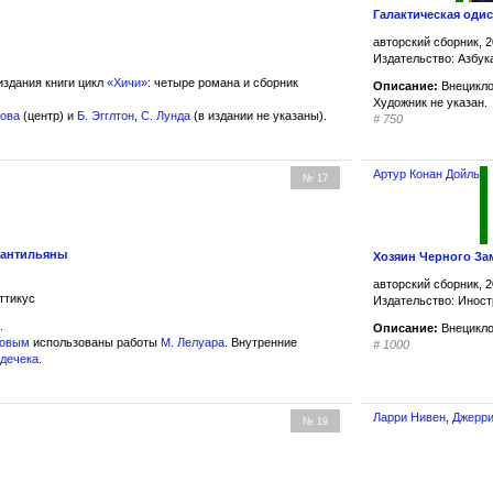
Галактическая оди
авторский сборник, 2
Издательство: Азбук
здания книги цикл
«Хичи»
: четыре романа и сборник
Описание:
Внецикло
Художник не указан.
нова
(центр) и
Б. Эгглтон
,
С. Лунда
(в издании не указаны).
#
750
Артур Конан Дойль
№ 17
Сантильяны
Хозяин Черного За
авторский сборник, 2
ттикус
Издательство: Иност
.
Описание:
Внецикло
ковым
использованы работы
М. Лелуара
. Внутренние
#
1000
удечека
.
Ларри Нивен
,
Джерри
№ 19