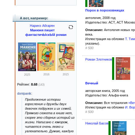
Порох в пороховницах
антология, 2008 год
А вот, например:
Издательство: АСТ, АСТ Москв
Наринэ Абгарян
Описание:
Антология новых пр
Манюня пишет
века.
фантастичЫскЫй роман
Иллюстрация на обложке
Т. Ти
указаны).
#
500
Роман Злотников
2016
2015
2025
Вечный
Рейтинг:
8.68
(143)
авторская книга, 2005 год
dontpanik
:
Издательство: Альфа-книга
Продолжение истории
Описание:
Вся тетралогия
«Ве
взросления и дружбы двух
Иллюстрация на обложке
И. Во
девочек подружек и их семей.
#
500
Прямого сюжета в книге нет,
скорее это сборник историй из
жизни. Написано с юмором,
Николай Басов
читается очень легко и
увлекательно. Думаю, каждую