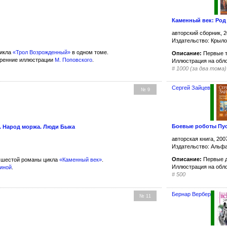
Каменный век: Род
авторский сборник, 2
Издательство: Крыл
цикла
«Трол Возрожденный»
в одном томе.
Описание:
Первые т
тренние иллюстрации
М. Поповского
.
Иллюстрация на обл
#
1000 (за два тома)
Сергей Зайцев
№ 9
Боевые роботы Пу
. Народ моржа. Люди Быка
авторская книга, 200
Издательство: Альфа
Описание:
Первые д
 шестой романы цикла
«Каменный век»
.
Иллюстрация на обл
иной
.
#
500
Бернар Вербер
№ 11