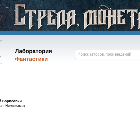
Лаборатория
Фантастики
й Борисович
тан, Нижнекамск