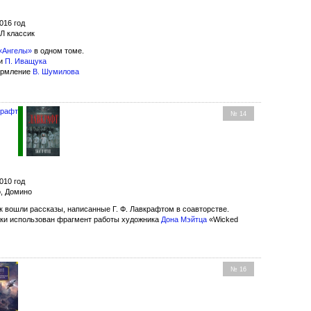
016 год
Л классик
«Ангелы»
в одном томе.
ки
П. Иващука
ормление
В. Шумилова
крафт
№ 14
010 год
о, Домино
к вошли рассказы, написанные Г. Ф. Лавкрафтом в соавторстве.
ки использован фрагмент работы художника
Дона Мэйтца
«Wicked
№ 16