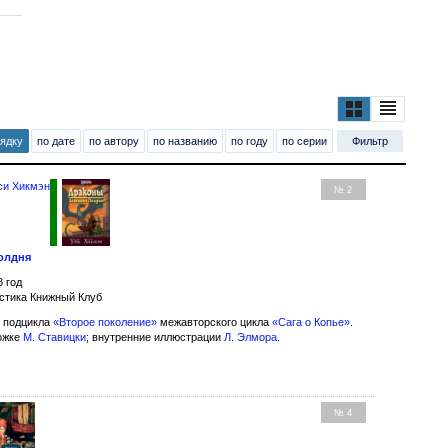
рядку
по дате
по автору
по названию
по году
по серии
Фильтр
си Хикмэн
№ 2
олдня
8 год
стика Книжный Клуб
 подцикла
«Второе поколение»
межавторского цикла
«Сага о Копье»
.
ожке
М. Ставицки
; внутренние иллюстрации
Л. Элмора
.
№ 4