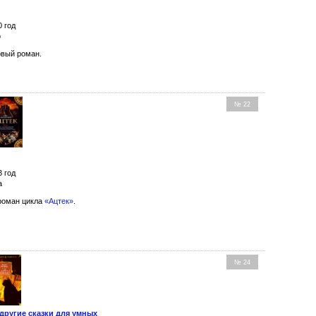
0 год
о
вый роман.
№ 22
3 год
а
роман цикла
«Ацтек»
.
№ 24
другие сказки для умных