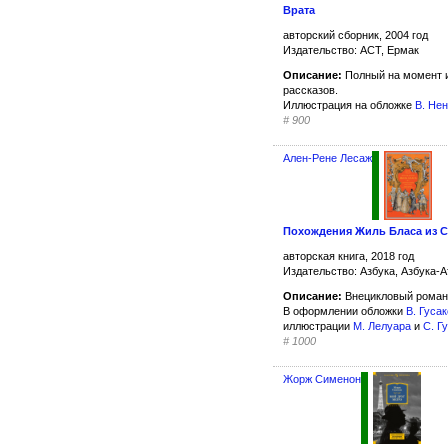
Врата
авторский сборник, 2004 год
Издательство: АСТ, Ермак
Описание:
Полный на момент и
рассказов.
Иллюстрация на обложке
В. Не
#
900
Ален-Рене Лесаж
Похождения Жиль Бласа из 
авторская книга, 2018 год
Издательство: Азбука, Азбука-А
Описание:
Внецикловый роман
В оформлении обложки
В. Гуса
иллюстрации
М. Лелуара
и
C. Г
#
1000
Жорж Сименон