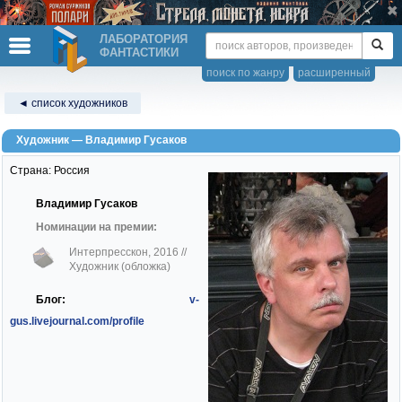
ЛАБОРАТОРИЯ
ФАНТАСТИКИ
поиск по жанру
расширенный
◄ список художников
Художник — Владимир Гусаков
Страна: Россия
Владимир Гусаков
Номинации на премии:
Интерпресскон, 2016
//
Художник (обложка)
Блог:
v-
gus.livejournal.com/profile