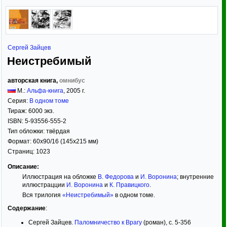
Сергей Зайцев
Неистребимый
авторская книга,
омнибус
М.:
Альфа-книга
,
2005
г.
Серия:
В одном томе
Тираж:
6000 экз.
ISBN:
5-93556-555-2
Тип обложки:
твёрдая
Формат:
60x90/16
(145x215 мм)
Страниц:
1023
Описание:
Иллюстрация на обложке
В. Федорова
и
И. Воронина
; внутренние
иллюстрацции
И. Воронина
и
К. Правицкого
.
Вся трилогия
«Неистребимый»
в одном томе.
Содержание
:
Сергей Зайцев.
Паломничество к Врагу
(роман), с. 5-356