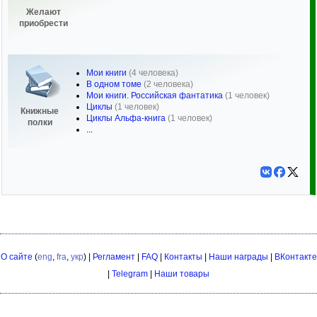
Желают
приобрести
Мои книги
(4 человека)
В одном томе
(2 человека)
Мои книги. Российская фантатика
(1 человек)
Циклы
(1 человек)
Книжные
Циклы Альфа-книга
(1 человек)
полки
...
О сайте
(
eng
,
fra
,
укр
) |
Регламент
|
FAQ
|
Контакты
|
Наши награды
|
ВКонтакте
|
Telegram
|
Наши товары