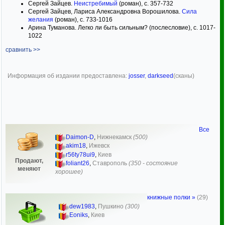
Сергей Зайцев.
Неистребимый
(роман), с. 357-732
Сергей Зайцев, Лариса Александровна Ворошилова.
Сила
желания
(роман), с. 733-1016
Арина Туманова. Легко ли быть сильным? (послесловие), с. 1017-
1022
сравнить >>
Информация об издании предоставлена:
josser
,
darkseed
(сканы)
Все
Daimon-D
,
Нижнекамск
(500)
akim18
,
Ижевск
r56ty78ui9
,
Киев
Продают,
foliant26
,
Ставрополь
(350 - состояние
меняют
хорошее)
книжные полки »
(29)
dew1983
,
Пушкино
(300)
Eoniks
,
Киев