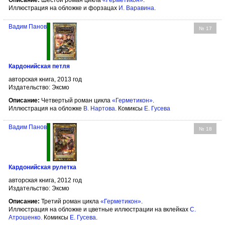
Описание:
Шестой роман цикла
«Герметикон»
.
Иллюстрация на обложке и форзацах
И. Варавина
.
Вадим Панов
№ 17
Кардонийская петля
авторская книга, 2013 год
Издательство: Эксмо
Описание:
Четвертый роман цикла
«Герметикон»
.
Иллюстрация на обложке
В. Нартова
. Комиксы
Е. Гусева
Вадим Панов
№ 18
Кардонийская рулетка
авторская книга, 2012 год
Издательство: Эксмо
Описание:
Третий роман цикла
«Герметикон»
.
Иллюстрация на обложке и цветные иллюстрации на вклейках
С.
Атрошенко
.
Комиксы
Е. Гусева
.