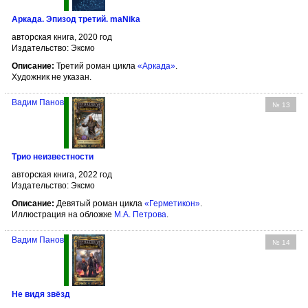
Аркада. Эпизод третий. maNika
авторская книга, 2020 год
Издательство: Эксмо
Описание:
Третий роман цикла
«Аркада»
.
Художник не указан.
Вадим Панов
№ 13
Трио неизвестности
авторская книга, 2022 год
Издательство: Эксмо
Описание:
Девятый роман цикла
«Герметикон»
.
Иллюстрация на обложке
М.А. Петрова
.
Вадим Панов
№ 14
Не видя звёзд