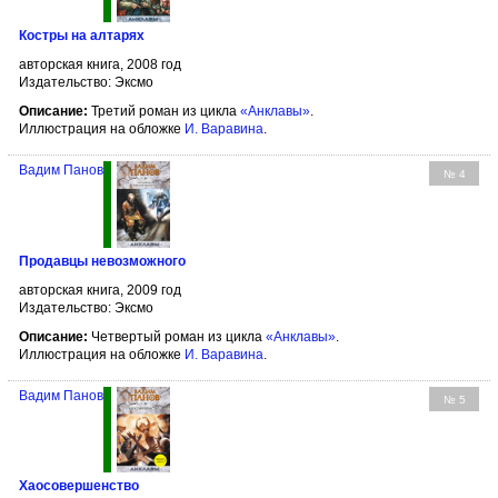
Костры на алтарях
авторская книга, 2008 год
Издательство: Эксмо
Описание:
Третий роман из цикла
«Анклавы»
.
Иллюстрация на обложке
И. Варавина
.
Вадим Панов
№ 4
Продавцы невозможного
авторская книга, 2009 год
Издательство: Эксмо
Описание:
Четвертый роман из цикла
«Анклавы»
.
Иллюстрация на обложке
И. Варавина
.
Вадим Панов
№ 5
Хаосовершенство