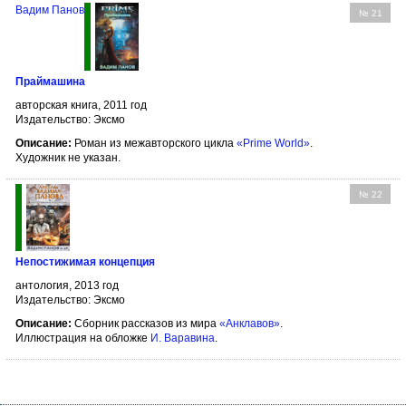
Вадим Панов
№ 21
Праймашина
авторская книга, 2011 год
Издательство: Эксмо
Описание:
Роман из межавторского цикла
«Prime World»
.
Художник не указан.
№ 22
Непостижимая концепция
антология, 2013 год
Издательство: Эксмо
Описание:
Сборник рассказов из мира
«Анклавов»
.
Иллюстрация на обложке
И. Варавина
.