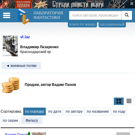
ЛАБОРАТОРИЯ
ФАНТАСТИКИ
поиск по жанру
расширенный
vl.laz
Владимир Лазаренко
Краснодарский кр.
◄ книжные полки
Продам, автор Вадим Панов
Сортировка:
по порядку
по дате
по автору
по названию
по году
по серии
Фильтр
Вадим Панов