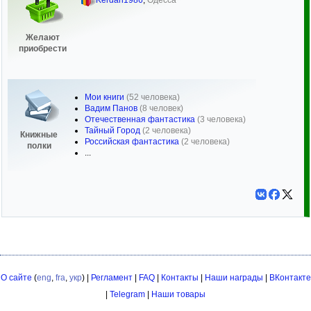
Kerdan1986
,
Одесса
Желают
приобрести
Мои книги
(52 человека)
Вадим Панов
(8 человек)
Отечественная фантастика
(3 человека)
Тайный Город
(2 человека)
Книжные
Российская фантастика
(2 человека)
полки
...
О сайте
(
eng
,
fra
,
укр
) |
Регламент
|
FAQ
|
Контакты
|
Наши награды
|
ВКонтакте
|
Telegram
|
Наши товары