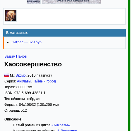
В магазинах
Литрес — 329 руб
Вадим Панов
Хаосовершенство
М.:
Эксмо
,
2010
г. (август)
Серия:
Анклавы
,
Тайный город
Тираж:
80000 экз.
ISBN:
978-5-699-43821-1
Тип обложки:
твёрдая
Формат:
84x108/32
(130x200 мм)
Страниц:
512
Описание:
Пятый роман из цикла
«Анклавы»
.
Иллюстрация на обложке
И. Варавина
.