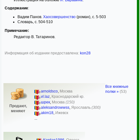
Содержание
:
Вадим Панов.
Хаосовершенство
(роман), с. 5-503
Словарь, с. 504-510
Примечание:
Редактор В. Татаринов.
Информация об издании предоставлена:
kon28
Все книжные
arnoldsco
,
Москва
полки »
(53)
vl.laz
,
Краснодарский кр.
шрек
,
Москва
(150)
Продают,
aleksandrowwss
,
Ярославль
(300)
меняют
akim18
,
Ижевск
...