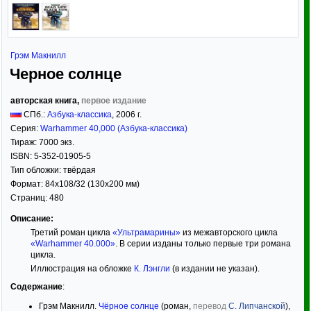
Грэм Макнилл
Черное солнце
авторская книга,
первое издание
СПб.:
Азбука-классика
,
2006
г.
Серия:
Warhammer 40,000 (Азбука-классика)
Тираж:
7000 экз.
ISBN:
5-352-01905-5
Тип обложки:
твёрдая
Формат:
84x108/32
(130x200 мм)
Страниц:
480
Описание:
Третий роман цикла
«Ультрамарины»
из межавторского цикла
«Warhammer 40.000»
. В серии изданы только первые три романа
цикла.
Иллюстрация на обложке
К. Лэнгли
(в издании не указан).
Содержание
:
Грэм Макнилл.
Чёрное солнце
(роман,
перевод
С. Липчанской
),