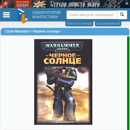
ЛАБОРАТОРИЯ
ФАНТАСТИКИ
поиск по жанру
расширенный
Грэм Макнилл «Черное солнце»