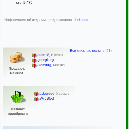
стр. 5-475
Информация об издании предоставлена:
darkseed
Все книжные полки »
(21)
akim18
,
Ижевск
georgkorg
Demiurg
,
Москва
Продают,
меняют
cybereed
,
Харьков
WildBlod
Желают
приобрести