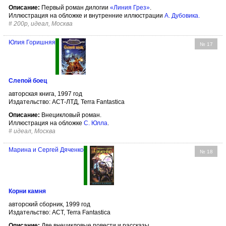
Описание:
Первый роман дилогии
«Линия Грез»
.
Иллюстрация на обложке и внутренние иллюстрации
А. Дубовика
.
#
200р, идеал, Москва
Юлия Горишняя
№ 17
Слепой боец
авторская книга, 1997 год
Издательство: АСТ-ЛТД, Terra Fantastica
Описание:
Внецикловый роман.
Иллюстрация на обложке
С. Юлла
.
#
идеал, Москва
Марина и Сергей Дяченко
№ 18
Корни камня
авторский сборник, 1999 год
Издательство: АСТ, Terra Fantastica
Описание:
Две внецикловые повести и рассказы.