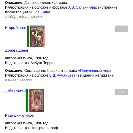
Описание:
Два внецикловых романа.
Иллюстрация на обложке и форзаце
А.В. Сальникова
; внутренние
иллюстрации
М. Глашкина
.
#
200р., идеал, Москва
Игорь Мороз
№ 9
Дорога дорог
авторская книга, 1996 год
Издательство: Азбука-Терра
Описание:
Сокращенный вариант романа
«Полуденный мир»
.
Иллюстрация на обложке
В.Д. Румянцева
(в издании не указан).
#
идеал, Москва
Дэйв Дункан
№ 10
Разящий клинок
авторская книга, 1996 год
Издательство: Центрполиграф