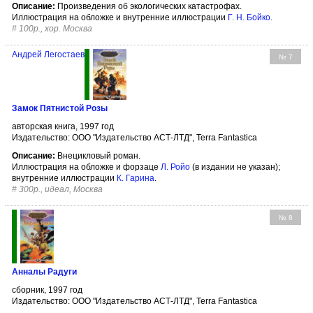
Описание:
Произведения об экологических катастрофах.
Иллюстрация на обложке и внутренние иллюстрации
Г. Н. Бойко
.
#
100р., хор. Москва
Андрей Легостаев
№ 7
Замок Пятнистой Розы
авторская книга, 1997 год
Издательство: ООО "Издательство АСТ-ЛТД", Terra Fantastica
Описание:
Внецикловый роман.
Иллюстрация на обложке и форзаце
Л. Ройо
(в издании не указан);
внутренние иллюстрации
К. Гарина
.
#
300р., идеал, Москва
№ 8
Анналы Радуги
сборник, 1997 год
Издательство: ООО "Издательство АСТ-ЛТД", Terra Fantastica