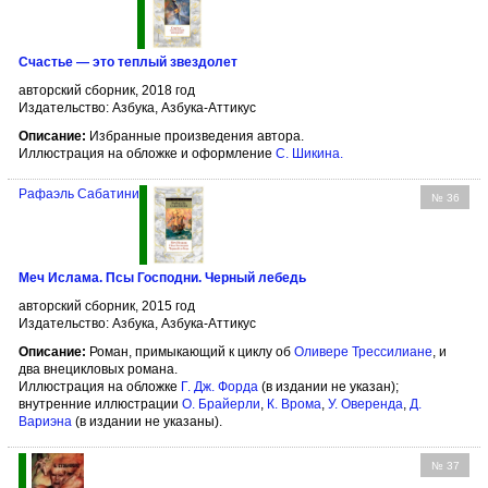
Счастье — это теплый звездолет
авторский сборник, 2018 год
Издательство: Азбука, Азбука-Аттикус
Описание:
Избранные произведения автора.
Иллюстрация на обложке и оформление
С. Шикина
.
Рафаэль Сабатини
№ 36
Меч Ислама. Псы Господни. Черный лебедь
авторский сборник, 2015 год
Издательство: Азбука, Азбука-Аттикус
Описание:
Роман, примыкающий к циклу об
Оливере Трессилиане
, и
два внецикловых романа.
Иллюстрация на обложке
Г. Дж. Форда
(в издании не указан);
внутренние иллюстрации
О. Брайерли
,
К. Врома
,
У. Оверенда
,
Д.
Вариэна
(в издании не указаны).
№ 37