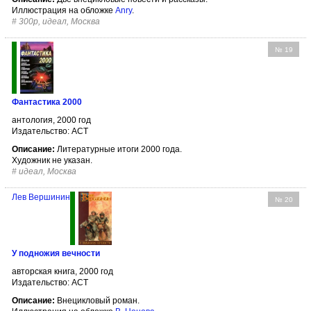
Иллюстрация на обложке
Anry
.
#
300р, идеал, Москва
№ 19
Фантастика 2000
антология, 2000 год
Издательство: АСТ
Описание:
Литературные итоги 2000 года.
Художник не указан.
#
идеал, Москва
Лев Вершинин
№ 20
У подножия вечности
авторская книга, 2000 год
Издательство: АСТ
Описание:
Внецикловый роман.