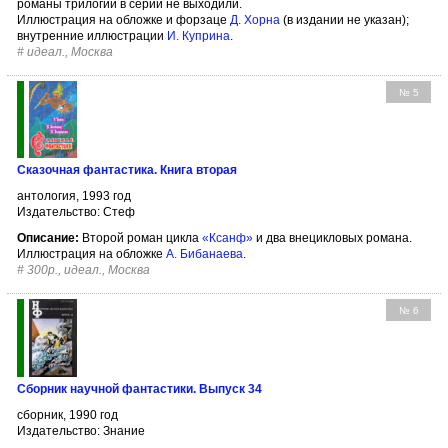
романы трилогии в серии не выходили.
Иллюстрация на обложке и форзаце
Д. Хорна
(в издании не указан);
внутренние иллюстрации
И. Куприна
.
#
идеал., Москва
№ 5
Сказочная фантастика. Книга вторая
антология, 1993 год
Издательство: Стеф
Описание:
Второй роман цикла
«Ксанф»
и два внецикловых романа.
Иллюстрация на обложке
А. Бибанаева
.
#
300р., идеал., Москва
№ 6
Сборник научной фантастики. Выпуск 34
сборник, 1990 год
Издательство: Знание