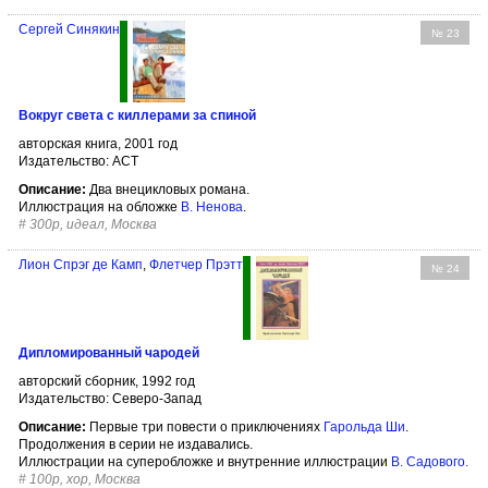
Сергей Синякин
№ 23
Вокруг света с киллерами за спиной
авторская книга, 2001 год
Издательство: АСТ
Описание:
Два внецикловых романа.
Иллюстрация на обложке
В. Ненова
.
#
300р, идеал, Москва
Лион Спрэг де Камп
,
Флетчер Прэтт
№ 24
Дипломированный чародей
авторский сборник, 1992 год
Издательство: Северо-Запад
Описание:
Первые три повести о приключениях
Гарольда Ши
.
Продолжения в серии не издавались.
Иллюстрации на суперобложке и внутренние иллюстрации
В. Садового
.
#
100р, хор, Москва