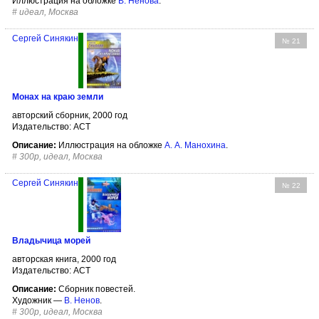
Иллюстрация на обложке
В. Ненова
.
#
идеал, Москва
Сергей Синякин
№ 21
Монах на краю земли
авторский сборник, 2000 год
Издательство: АСТ
Описание:
Иллюстрация на обложке
А. А. Манохина
.
#
300р, идеал, Москва
Сергей Синякин
№ 22
Владычица морей
авторская книга, 2000 год
Издательство: АСТ
Описание:
Сборник повестей.
Художник —
В. Ненов
.
#
300р, идеал, Москва