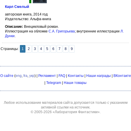
Карл Смелый
авторская книга, 2014 год
Издательство: Альфа-книга
Описание:
Внецикловый роман.
Иллюстрация на обложке
С.А. Григорьева
; внутренние иллюстрации
Л.
Дунки
.
Страницы:
1
2
3
4
5
6
7
8
9
О сайте
(
eng
,
fra
,
укр
) |
Регламент
|
FAQ
|
Контакты
|
Наши награды
|
ВКонтакте
|
Telegram
|
Наши товары
Любое использование материалов сайта допускается только с указанием
активной ссылки на источник.
© 2005-2026
«Лаборатория Фантастики»
.