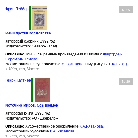
Фриц Лейбер
№ 25
Мечи против колдовства
авторский сборник, 1992 год
Издательство: Северо-Запад
Описание:
Том 5. Избранные произведения из цикла о
Фафхрде и
Сером Мышелове
.
Иллюстрации на суперобложке
М. Глашкина
; шмуцтитулы
Т. Канивец
.
#
100р, хор, Москва
Генри Каттнер
№ 26
Источник миров. Ось времен
авторская книга, 1991 год
Издательство: РО «Джерело»
Описание:
Художественное оформление
К.А.Рязанова
.
Иллюстрации художника
К.А. Рязанова
.
#
300р, хор, Москва