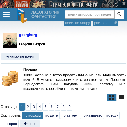
ЛАБОРАТОРИЯ
ФАНТАСТИКИ
поиск по жанру
расширенный
georgkorg
Георгий Петров
◄ книжные полки
Продаю
Книги, которые я готов продать или обменять. Могу выслать
почтой. В Москве - курьером или самовывозом - м. Проспект
Вернадского. Сам покупаю книги, поэтому мне
предпочтительнее обмен на то что мне нужно.
Страницы:
1
2
3
4
5
6
7
8
9
Сортировка:
по порядку
по дате
по автору
по названию
по году
по серии
Фильтр