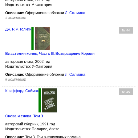
авторская книга, 2002 год
Издательство: У-Фактория
Описание:
Оформление обложки
Л. Салмина
.
#
комплект
Дж. Р. Р. Толкин
№ 44
Властелин колец. Часть III. Возвращение Короля
авторская книга, 2002 год
Издательство: У-Фактория
Описание:
Оформление обложки
Л. Салмина
.
#
комплект
Клиффорд Саймак
№ 45
Снова и снова. Том 3
авторский сборник, 1991 год
Издательство: Полярис, Авотс
Описание:
Том 3. Три внецикловых романа