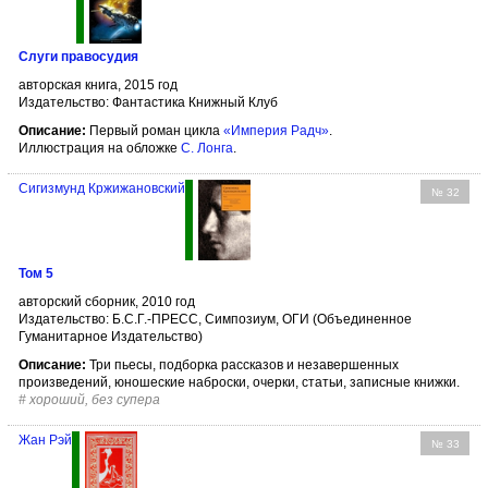
Слуги правосудия
авторская книга, 2015 год
Издательство: Фантастика Книжный Клуб
Описание:
Первый роман цикла
«Империя Радч»
.
Иллюстрация на обложке
С. Лонга
.
Сигизмунд Кржижановский
№ 32
Том 5
авторский сборник, 2010 год
Издательство: Б.С.Г.-ПРЕСС, Симпозиум, ОГИ (Объединенное
Гуманитарное Издательство)
Описание:
Три пьесы, подборка рассказов и незавершенных
произведений, юношеские наброски, очерки, статьи, записные книжки.
#
хороший, без супера
Жан Рэй
№ 33