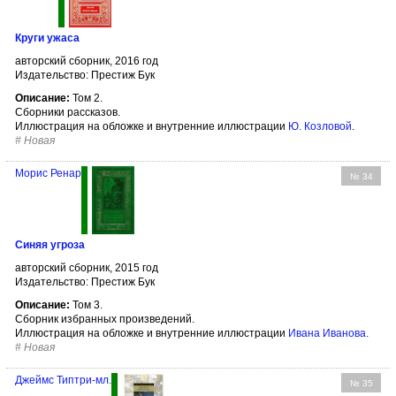
Круги ужаса
авторский сборник, 2016 год
Издательство: Престиж Бук
Описание:
Том 2.
Сборники рассказов.
Иллюстрация на обложке и внутренние иллюстрации
Ю. Козловой
.
#
Новая
Морис Ренар
№ 34
Синяя угроза
авторский сборник, 2015 год
Издательство: Престиж Бук
Описание:
Том 3.
Сборник избранных произведений.
Иллюстрация на обложке и внутренние иллюстрации
Ивана Иванова
.
#
Новая
Джеймс Типтри-мл.
№ 35