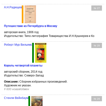
А.Н.Радищев
№ 27
Путешествие из Петербурга в Москву
авторская книга, 1906 год
Издательство: Типо-литография Товарищества И.Н.Кушнерев и Ко
Роберт Мур Вильямс
№ 28
Король четвертой планеты
авторский сборник, 2014 год
Издательство: Северо-Запад
Описание:
Сборник избранных произведений.
Художник не указан.
#
600 новая/обмен
Стенли Вейнбаум
№ 29