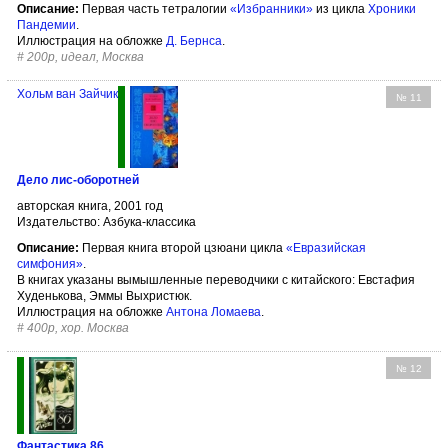
Описание:
Первая часть тетралогии
«Избранники»
из цикла
Хроники
Пандемии
.
Иллюстрация на обложке
Д. Бернса
.
#
200р, идеал, Москва
Хольм ван Зайчик
№ 11
Дело лис-оборотней
авторская книга, 2001 год
Издательство: Азбука-классика
Описание:
Первая книга второй цзюани цикла
«Евразийская
симфония»
.
В книгах указаны вымышленные переводчики с китайского: Евстафия
Худенькова, Эммы Выхристюк.
Иллюстрация на обложке
Антона Ломаева
.
#
400р, хор. Москва
№ 12
Фантастика 86