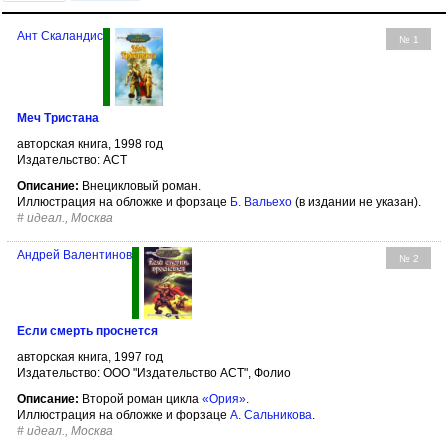
Ант Скаландис
№ 1
Меч Тристана
авторская книга, 1998 год
Издательство: АСТ
Описание:
Внецикловый роман.
Иллюстрация на обложке и форзаце
Б. Вальехо
(в издании не указан).
#
идеал., Москва
Андрей Валентинов
№ 2
Если смерть проснется
авторская книга, 1997 год
Издательство: ООО "Издательство АСТ", Фолио
Описание:
Второй роман цикла
«Ория»
.
Иллюстрация на обложке и форзаце
А. Сальникова
.
#
идеал., Москва