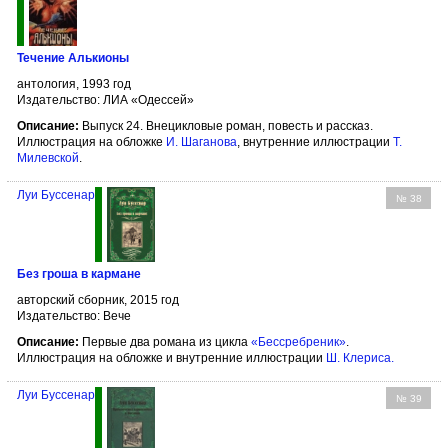
Течение Алькионы
антология, 1993 год
Издательство: ЛИА «Одессей»
Описание:
Выпуск 24. Внецикловые роман, повесть и рассказ.
Иллюстрация на обложке
И. Шаганова
, внутренние иллюстрации
Т.
Милевской
.
Луи Буссенар
№ 38
Без гроша в кармане
авторский сборник, 2015 год
Издательство: Вече
Описание:
Первые два романа из цикла
«Бессребреник»
.
Иллюстрация на обложке и внутренние иллюстрации
Ш. Клериса
.
Луи Буссенар
№ 39