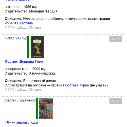
антология, 1986 год
Издательство: Молодая гвардия
Описание:
Иллюстрация на обложке и внутренние иллюстрации
Роберта Авотина
.
#
300р, идеал, Москва
Оскар Уайльд
№ 13
Портрет Дориана Грея
авторская книга, 2009 год
Издательство: Азбука-классика
Описание:
Внецикловый роман
Иллюстрация на обложке — картина
Гюстава Курбе
(не указан).
#
100р, идеал, Москва
Сергей Лукьяненко
№ 14
«Л» — значит люди