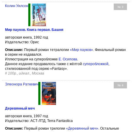
Колин Уилсон
№ 3
Мир пауков. Книга первая. Башня
авторская книга, 1992 год
Издательство: Орис
Описание:
Первый роман тетралогии
«Мир пауков»
. Финальный роман
в серии не издавался.
Иллюстрация на суперобложке
Е. Осипова
.
Данное издание продавалось также с жёлтой
суперобложкой
,
стилизованной под серию «Fantasy».
#
100р., идеал., Москва
Элеонора Раткевич
№ 4
Деревянный меч
авторская книга, 1997 год
Издательство: АСТ-ЛТД, Terra Fantastica
Описание:
Первый роман трилогии
«Деревянный меч»
. Остальные