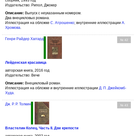
сборник, 1993 год
Издательство: Рипол, Джокер
Описание:
Выпуск с неуказанным номером.
Два внецикловых романа.
Иллюстрация на обложке
С. Атрошенко
; внутренние иллюстрации
А.
Хромова
.
Генри Райдер Хаггард
№ 42
Лейденская красавица
авторская книга, 2016 год
Издательство: Вече
Описание:
Внецикловый роман.
Иллюстрация на обложке и внутренние иллюстрации
Д. П. Джейкомб-
Худа
.
Дж. Р. Р. Толкин
№ 43
Властелин Колец. Часть II. Две крепости