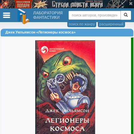
ЛАБОРАТОРИЯ
ФАНТАСТИКИ
поиск по жанру
расширенный
Джек Уильямсон «Легионеры космоса»