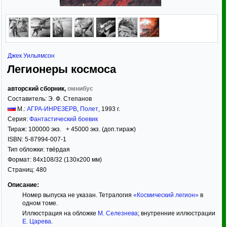
Джек Уильямсон
Легионеры космоса
авторский сборник,
омнибус
Составитель:
Э. Ф. Степанов
М.:
АГРА-ИНРЕЗЕРВ
,
Полет
,
1993
г.
Серия:
Фантастический боевик
Тираж:
100000 экз. + 45000 экз. (доп.тираж)
ISBN:
5-87994-007-1
Тип обложки:
твёрдая
Формат:
84x108/32
(130x200 мм)
Страниц:
480
Описание:
Номер выпуска не указан. Тетралогия
«Космический легион»
в
одном томе.
Иллюстрация на обложке
М. Селезнева
; внутренние иллюстрации
Е. Царева
.