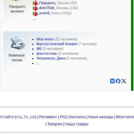
Гвардеец
,
Таллин
(80)
Продают,
ФАНТОМ
,
Москва
(150)
меняют
ando8
,
Клин
(100р)
...
Мои книги
(32 человека)
Фантастический боевик
(7 человек)
ФБ
(3 человека)
фантастика
(3 человека)
Книжные
Уильямсон, Джек
(2 человека)
полки
...
О сайте
(
eng
,
fra
,
укр
) |
Регламент
|
FAQ
|
Контакты
|
Наши награды
|
ВКонтакте
|
Telegram
|
Наши товары