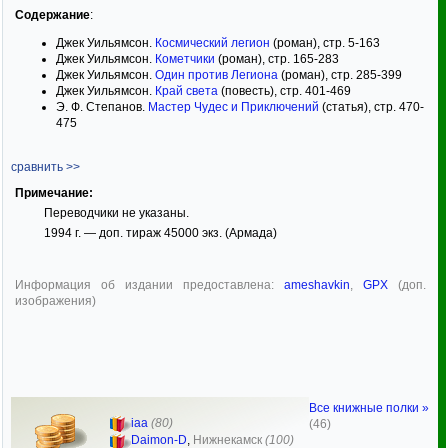
Содержание
:
Джек Уильямсон.
Космический легион
(роман), стр. 5-163
Джек Уильямсон.
Кометчики
(роман), стр. 165-283
Джек Уильямсон.
Один против Легиона
(роман), стр. 285-399
Джек Уильямсон.
Край света
(повесть), стр. 401-469
Э. Ф. Степанов.
Мастер Чудес и Приключений
(статья), стр. 470-
475
сравнить >>
Примечание:
Переводчики не указаны.
1994 г. — доп. тираж 45000 экз. (Армада)
Информация об издании предоставлена:
ameshavkin
,
GPX
(доп.
изображения)
Все книжные полки »
iaa
(80)
(46)
Daimon-D
,
Нижнекамск
(100)