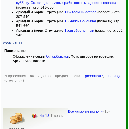
субботу. Сказка для научных работников младшего возраста
(повесть), стр. 141-306
Аркадий и Борис Стругацкие.
Обитаемый остров
(повесть), стр.
307-540
Аркадий и Борис Стругацкие.
Пикник на обочине
(повесть), стр.
541-660
Аркадий и Борис Стругацкие.
Град обреченный
(роман), стр. 661-
942
сравнить >>
Примечание:
Оформление серии
О. Горбовской
. Фото авторов на корешке:
Архив РИА Новости.
Информация об издании предоставлена:
greenrus07
,
fon-kriger
(уточнения)
Все книжные полки »
(16)
akim18
,
Ижевск