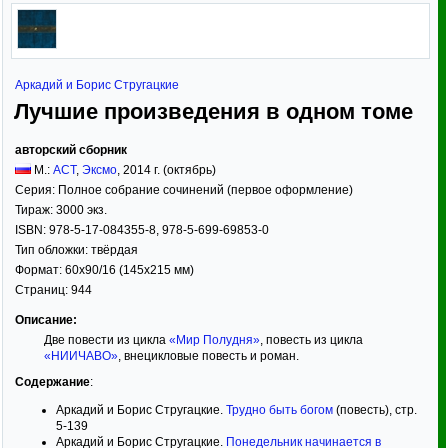
Аркадий и Борис Стругацкие
Лучшие произведения в одном томе
авторский сборник
М.:
АСТ
,
Эксмо
,
2014
г. (октябрь)
Серия:
Полное собрание сочинений (первое оформление)
Тираж:
3000 экз.
ISBN:
978-5-17-084355-8, 978-5-699-69853-0
Тип обложки:
твёрдая
Формат:
60x90/16
(145x215 мм)
Страниц:
944
Описание:
Две повести из цикла
«Мир Полудня»
, повесть из цикла
«НИИЧАВО»
, внецикловые повесть и роман.
Содержание
:
Аркадий и Борис Стругацкие.
Трудно быть богом
(повесть), стр.
5-139
Аркадий и Борис Стругацкие.
Понедельник начинается в