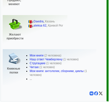
Продают,
меняют
Daedra
,
Казань
aleksa 62
,
Кривой Рог
Желают
приобрести
Мои книги
(2 человека)
Наш ответ Чемберлену
(1 человек)
Стругацкие
(1 человек)
Читаю
(1 человек)
Книжные
Мои книги: антологии, сборники, циклы
(1
полки
человек)
...