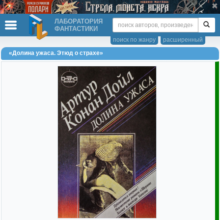
ЛАБОРАТОРИЯ
ФАНТАСТИКИ
поиск по жанру
расширенный
«Долина ужаса. Этюд о страхе»