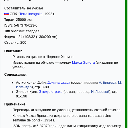
Составитель:
не указан
СПб.:
Terra Incognita
,
1992
г.
Тираж:
25000 экз.
ISBN:
5-87370-023-0
Тип обложки:
твёрдая
Формат:
84x108/32
(130x200 мм)
Страниц:
200
Описание:
Романы из циклов о Шерлоке Холмсе.
Иллюстрация на обложке — коллаж
Макса Эрнста
(в издании не
указан).
Содержание
:
Артур Конан Дойл.
Долина ужаса
(роман,
перевод
А. Биргера
,
М.
Искандер
), стр. 3-89
Эллери Куин.
Этюд о страхе
(роман,
перевод
Н. Лосевой
), стр.
91-198
Примечание:
Переводчики в издании не указаны, установлены сверкой текстов.
Коллаж Макса Эрнста из издания его романа-коллажа «Une
semaine de bonté», 1934 г.
ISBN-префикс 5-87370 принадлежит мытищинскому издательству