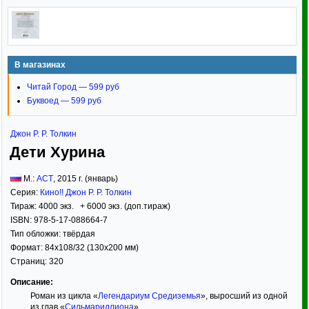
В магазинах
Читай Город — 599 руб
Буквоед — 599 руб
Джон Р. Р. Толкин
Дети Хурина
М.:
АСТ
,
2015
г. (январь)
Серия:
Кино!! Джон Р. Р. Толкин
Тираж:
4000 экз. + 6000 экз. (доп.тираж)
ISBN:
978-5-17-088664-7
Тип обложки:
твёрдая
Формат:
84x108/32
(130x200 мм)
Страниц:
320
Описание:
Роман из цикла «
Легендариум Средиземья
», выросший из одной
из глав «
Сильмариллиона
».