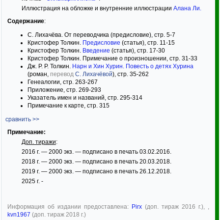
Иллюстрация на обложке и внутренние иллюстрации
Алана Ли
.
Содержание
:
С. Лихачёва. От переводчика (предисловие), стр. 5-7
Кристофер Толкин.
Предисловие
(статья), стр. 11-15
Кристофер Толкин.
Введение
(статья), стр. 17-30
Кристофер Толкин. Примечание о произношении, стр. 31-33
Дж. Р. Р. Толкин.
Нарн и Хин Хурин. Повесть о детях Хурина
(роман,
перевод
С. Лихачёвой
), стр. 35-262
Генеалогии, стр. 263-267
Приложение, стр. 269-293
Указатель имен и названий, стр. 295-314
Примечание к карте, стр. 315
сравнить >>
Примечание:
Доп. тиражи
:
2016 г. — 2000 экз. — подписано в печать 03.02.2016.
2018 г. — 2000 экз. — подписано в печать 20.03.2018.
2019 г. — 2000 экз. — подписано в печать 26.12.2018.
2025 г. -
Информация об издании предоставлена:
Pirx
(доп. тираж 2016 г.), ,
kvn1967
(доп. тираж 2018 г.)