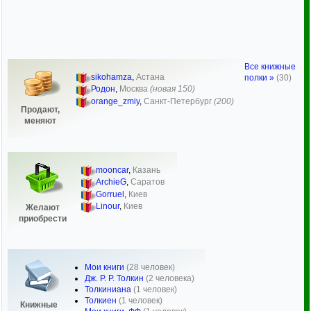
Все книжные
sikohamza
,
Астана
полки »
(30)
Родон
,
Москва
(новая 150)
orange_zmiy
,
Санкт-Петербург
(200)
Продают,
меняют
mooncar
,
Казань
ArchieG
,
Саратов
Gorruel
,
Киев
Linour
,
Киев
Желают
приобрести
Мои книги
(28 человек)
Дж. Р. Р. Толкин
(2 человека)
Толкиниана
(1 человек)
Толкиен
(1 человек)
Книжные