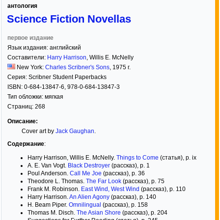
антология
Science Fiction Novellas
первое издание
Язык издания:
английский
Составители:
Harry Harrison
,
Willis E. McNelly
New York:
Charles Scribner's Sons
,
1975
г.
Серия:
Scribner Student Paperbacks
ISBN:
0-684-13847-6, 978-0-684-13847-3
Тип обложки:
мягкая
Страниц:
268
Описание:
Cover art by
Jack Gaughan
.
Содержание
:
Harry Harrison, Willis E. McNelly.
Things to Come
(статья), p. ix
A. E. Van Vogt.
Black Destroyer
(рассказ), p. 1
Poul Anderson.
Call Me Joe
(рассказ), p. 36
Theodore L. Thomas.
The Far Look
(рассказ), p. 75
Frank M. Robinson.
East Wind, West Wind
(рассказ), p. 110
Harry Harrison.
An Alien Agony
(рассказ), p. 140
H. Beam Piper.
Omnilingual
(рассказ), p. 158
Thomas M. Disch.
The Asian Shore
(рассказ), p. 204