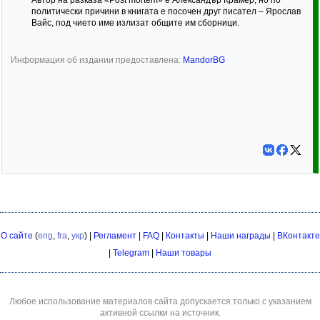
Автор на разказа «Post mortem» е Александър Крамер, но по
политически причини в книгата е посочен друг писател – Ярослав
Вайс, под чието име излизат общите им сборници.
Информация об издании предоставлена:
MandorBG
О сайте
(
eng
,
fra
,
укр
) |
Регламент
|
FAQ
|
Контакты
|
Наши награды
|
ВКонтакте
|
Telegram
|
Наши товары
Любое использование материалов сайта допускается только с указанием
активной ссылки на источник.