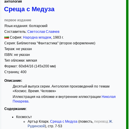
антология
Среща с Медуза
первое издание
Язык издания:
болгарский
Составитель:
Светослав Славчев
София:
Народна младеж
,
1983
г.
Серия:
Библиотека "Фантастика" (второе оформление)
Тираж:
не указан
ISBN:
не указан
Тип обложки:
мягкая
Формат:
60x84/16
(145x200 мм)
Страниц:
400
Описание:
Десятый выпуск серии. Антология произведений по темам
«Космос. Время. Человек»
Иллюстрация на обложке и внутренние иллюстрации
Николая
Пекарева
.
Содержание
:
Космосът
Артър Кларк.
Среща с Медуза
(повесть,
перевод
Ж.
Рудинской
), стр. 7-53