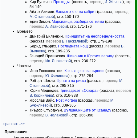
Кир Буличов.
Проходът
(повесть,
перевод
И. Жечева
), стр.
54-149
Айзък Азимов.
Вземете клечка кибрит
(рассказ,
перевод
М. Стояновой
), стр. 150-170
Ерик Зимон.
Марсианци, разбира се, няма
(рассказ,
перевод
А. Ивановой
), стр. 171-176
Времето
Дмитрий Биленкин.
Принципът на неопределеността
(рассказ,
перевод
Б. Паскалевой
), стр. 179-198
Бернд Ульбрих.
Последната нощ
(рассказ,
перевод
Б.
Вылчева
), стр. 199-235
Генадий Прашкевич.
Шпионин в Юрския период
(повесть,
перевод
Ив. Янакиевой
), стр. 236-272
Човекът
Игор Росоховатски.
Какъв ще се завърнеш
(рассказ,
перевод
Ю. Филипова
), стр. 275-294
Робърт Шекли.
Цената на риска
(рассказ,
перевод
М.
Стояновой
), стр. 295-315
Юрий Медведев.
Тринадесет «Оскара»
(рассказ,
перевод
В. Корнилева
), стр. 316-338
Ярослав Вайс.
Post Mortem
(рассказ,
перевод
М.
Буюклиевой
), стр. 339-365
Тиъдор Стърджън.
Вълшебниците от Ксанаду
(рассказ,
перевод
В. Чолаковой
), стр. 366-398
сравнить >>
Примечание: