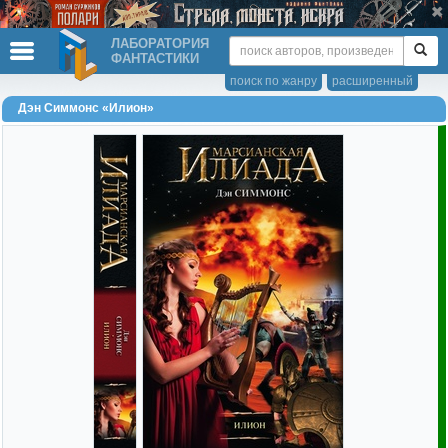
ЛАБОРАТОРИЯ
ФАНТАСТИКИ
поиск по жанру
расширенный
Дэн Симмонс «Илион»