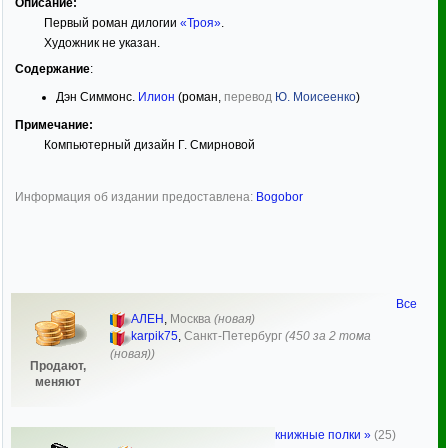
Описание:
Первый роман дилогии
«Троя»
.
Художник не указан.
Содержание
:
Дэн Симмонс.
Илион
(роман,
перевод
Ю. Моисеенко
)
Примечание:
Компьютерный дизайн Г. Смирновой
Информация об издании предоставлена:
Bogobor
Все
АЛЕН
,
Москва
(новая)
karpik75
,
Санкт-Петербург
(450 за 2 тома
(новая))
Продают,
меняют
книжные полки »
(25)