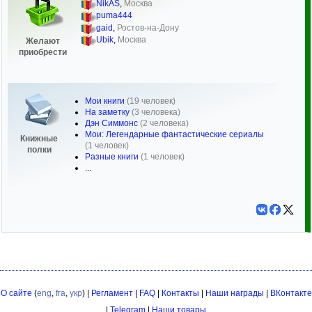
NikAS
,
Москва
puma444
gaid
,
Ростов-на-Дону
Ubik
,
Москва
Желают
приобрести
Мои книги
(19 человек)
На заметку
(3 человека)
Дэн Симмонс
(2 человека)
Мои: Легендарные фантастические сериалы
Книжные
(1 человек)
полки
Разные книги
(1 человек)
...
О сайте
(
eng
,
fra
,
укр
) |
Регламент
|
FAQ
|
Контакты
|
Наши награды
|
ВКонтакте
|
Telegram
|
Наши товары