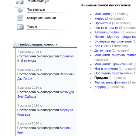
Рекомендации
Книжные полки посетителей:
Посетители
Мои книги
(7 человек)
Авторские колонки
Куплю
(2 человека)
Прочитано
(2 человека)
Форум
Что то с чем то
(2 человек
Azbooka-the best
(1 челове
Horror · Mystery · Magic re
В очереди на прочтение
(1
информация, новости
Все книги
(1 человек)
Детективы
(1 человек)
7 августа 2026 г.
Мои книги. Мистика, готика
Составлена библиография
Оливера
человек)
К. Лэнгмида
Мои книги: Прочитанные
(
Нет и не нужно
(1 человек
6 августа 2026 г.
Последить за отзывами
(1
Составлена библиография
Вероники
Продаю
(1 человек)
Дж. Генри
Фантастика/ фэнтези
(1 ч
Хоррор
(1 человек)
5 августа 2026 г.
Составлена библиография
Махмуда
Эль-Сайеда
4 августа 2026 г.
Составлена библиография
Маркуса
Кливера
3 августа 2026 г.
Составлена библиография
Моники
Ким