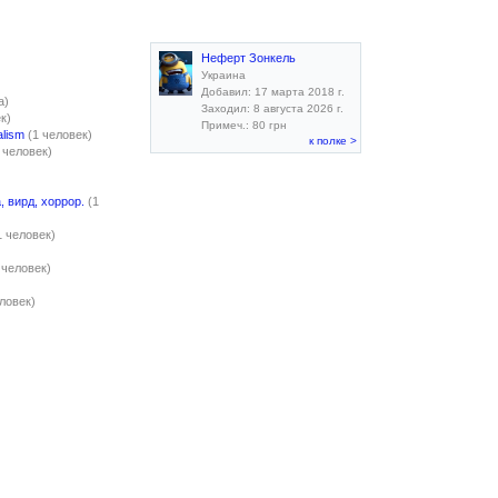
Неферт Зонкель
Украина
Добавил: 17 марта 2018 г.
а)
Заходил: 8 августа 2026 г.
к)
Примеч.: 80 грн
alism
(1 человек)
к полке >
 человек)
, вирд, хоррор.
(1
1 человек)
)
 человек)
еловек)