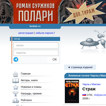
fantlab ru
регистрация
|
забыли пароль?
вход
OK
◄ страница издания
Главная
Книжные полки Чарльз Мак
Авторы, книги
Чарльз Маклин
Новинки и планы
Страж
Награды, премии
СПб.:
Азбука-к
2008 г.
Рейтинги