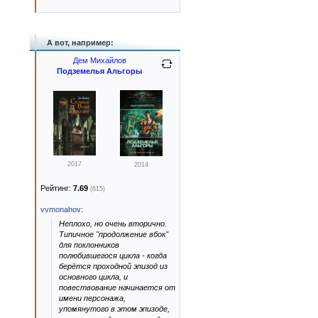
А вот, например:
Дем Михайлов
Подземелья Альгоры
2017
2014
Рейтинг:
7.69
(615)
vvmonahov
:
Неплохо, но очень вторично.
Типичное "продолжение вбок"
для поклонников
полюбившегося цикла - когда
берётся проходной эпизод из
основного цикла, и
повествование начинается от
имени персонажа,
упомянутого в этом эпизоде,