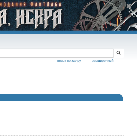
поиск по жанру
расширенный