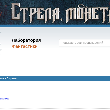
Лаборатория
Фантастики
лин «Страж»
лассика