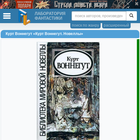
ЛАБОРАТОРИЯ
ФАНТАСТИКИ
поиск по жанру
расширенный
Курт Воннегут «Курт Воннегут. Новеллы»