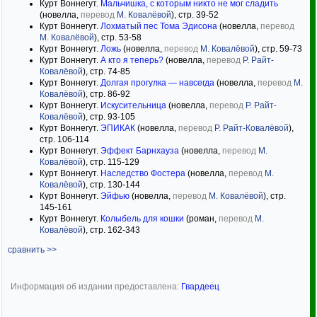
Курт Воннегут.
Мальчишка, с которым никто не мог сладить
(новелла,
перевод
М. Ковалёвой
), стр. 39-52
Курт Воннегут.
Лохматый пес Тома Эдисона
(новелла,
перевод
М. Ковалёвой
), стр. 53-58
Курт Воннегут.
Ложь
(новелла,
перевод
М. Ковалёвой
), стр. 59-73
Курт Воннегут.
А кто я теперь?
(новелла,
перевод
Р. Райт-
Ковалёвой
), стр. 74-85
Курт Воннегут.
Долгая прогулка — навсегда
(новелла,
перевод
М.
Ковалёвой
), стр. 86-92
Курт Воннегут.
Искусительница
(новелла,
перевод
Р. Райт-
Ковалёвой
), стр. 93-105
Курт Воннегут.
ЭПИКАК
(новелла,
перевод
Р. Райт-Ковалёвой
),
стр. 106-114
Курт Воннегут.
Эффект Барнхауза
(новелла,
перевод
М.
Ковалёвой
), стр. 115-129
Курт Воннегут.
Наследство Фостера
(новелла,
перевод
М.
Ковалёвой
), стр. 130-144
Курт Воннегут.
Эйфью
(новелла,
перевод
М. Ковалёвой
), стр.
145-161
Курт Воннегут.
Колыбель для кошки
(роман,
перевод
М.
Ковалёвой
), стр. 162-343
сравнить >>
Информация об издании предоставлена:
Гвардеец