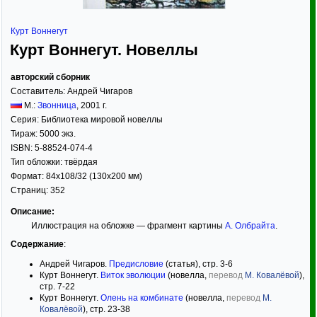
Курт Воннегут
Курт Воннегут. Новеллы
авторский сборник
Составитель:
Андрей Чигаров
М.:
Звонница
,
2001
г.
Серия:
Библиотека мировой новеллы
Тираж:
5000 экз.
ISBN:
5-88524-074-4
Тип обложки:
твёрдая
Формат:
84x108/32
(130x200 мм)
Страниц:
352
Описание:
Иллюстрация на обложке — фрагмент картины
А. Олбрайта
.
Содержание
:
Андрей Чигаров.
Предисловие
(статья), стр. 3-6
Курт Воннегут.
Виток эволюции
(новелла,
перевод
М. Ковалёвой
),
стр. 7-22
Курт Воннегут.
Олень на комбинате
(новелла,
перевод
М.
Ковалёвой
), стр. 23-38