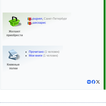
pugven
,
Санкт-Петербург
шесхарис
Желают
приобрести
Прочитано
(1 человек)
Мои книги
(1 человек)
Книжные
полки