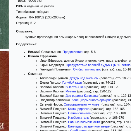
Тираж:
70000 экз.
ISBN в издании не указан
Тип обложки:
твёрдая
Формат:
84x108/32
(130x200 мм)
Страниц:
512
Описание:
Лучшие произведения семинара молодых писателей Сибири и Дальнег
Содержание
:
Виталий Севастьянов.
Предисловие
, стр. 5-6
Школа Ефремова
Иван Ефремов, доктор биологических наук, писатель-фанта
Юрий Медведев.
Предчувствие великой судьбы (К 80-летию
Геннадий Прашкевич.
Он был личностью
(статья), стр. 15-16
Семинар
Александр Бушков.
Дождь над океаном
(повесть), стр. 18-73
Елена Грушко.
Голубой кедр
(повесть), стр. 74-113
Василий Карпов.
Высота 4100
(рассказ), стр. 114-120
Василий Карпов.
Мутант
(рассказ), стр. 120-122
Василий Карпов.
Две родины Капитана
(рассказ), стр. 122-1
Владимир Клименко.
Конец карманного оракула
(рассказ), с
Евгений Носов.
Следовательно — живет
(рассказ), стр. 154
Виталий Пищенко.
Командировка
(рассказ), стр. 162-165
Виталий Пищенко.
Начни сначала
(рассказ), стр. 165-168
Виталий Пищенко.
Изобретатель
(рассказ), стр. 168-170
Виталий Пищенко.
Равные возможности
(рассказ), стр. 170-
Виталий Пищенко.
Баллада о встречном ветре
(рассказ), ст
Александр Скрягин.
Свой спрос
(рассказ), стр. 183-191