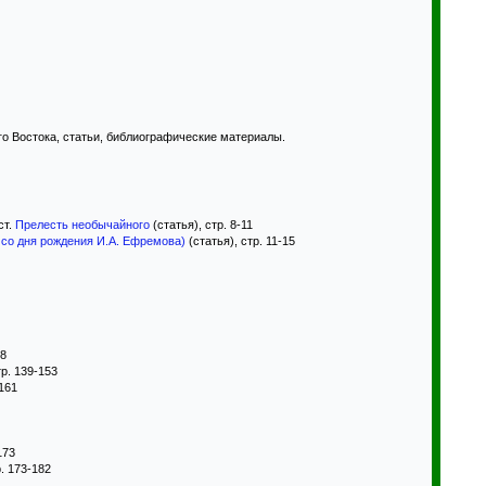
о Востока, статьи, библиографические материалы.
ст.
Прелесть необычайного
(статья), стр. 8-11
 со дня рождения И.А. Ефремова)
(статья), стр. 11-15
38
тр. 139-153
-161
173
р. 173-182