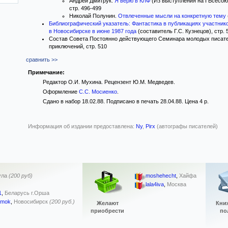
Андрей Дмитрук.
Я верю в КЛФ
(Из выступления на I Всесою
стр. 496-499
Николай Полунин.
Отвлеченные мысли на конкретную тему
Библиографический указатель: Фантастика в публикациях участник
в Новосибирске в июне 1987 года
(составитель Г.С. Кузнецов), стр. 
Состав Совета Постоянно действующего Семинара молодых писател
приключений, стр. 510
сравнить >>
Примечание:
Редактор О.И. Мухина. Рецензент Ю.М. Медведев.
Оформление
С.С. Мосиенко
.
Сдано в набор 18.02.88. Подписано в печать 28.04.88. Цена 4 р.
Информация об издании предоставлена:
Ny
,
Pirx
(автографы писателей)
ула
(200 руб)
moshehecht
,
Хайфа
lala4iva
,
Москва
1
,
Беларусь г.Орша
emok
,
Новосибирск
(200 руб.)
Желают
Кни
приобрести
по