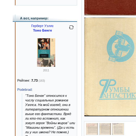
А вот, например:
Герберт Уэллс
Тоно Бенге
2011
Рейтинг:
7.73
(163)
Podebrad
:
"Тоно Бенге" относится к
числу социальных романов
Уэллса. На мой взгляд, они в
литературном отношении
выше его фантастики. Вряд
ли кто-то вспомнит, как
зовут героя "Войны миров" или
"Машины времени". (Да и есть
ли у них имена? Не помню.)