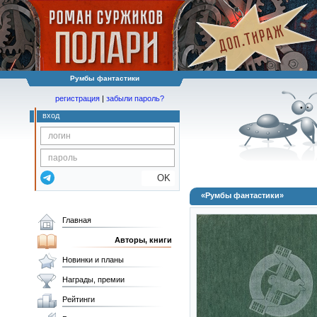
Румбы фантастики
регистрация
|
забыли пароль?
вход
OK
«Румбы фантастики»
Главная
Авторы, книги
Новинки и планы
Награды, премии
Рейтинги