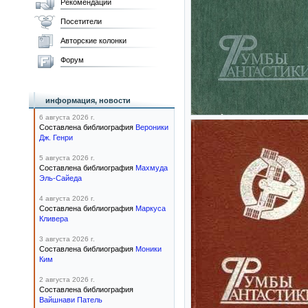
Рекомендации
Посетители
Авторские колонки
Форум
информация, новости
6 августа 2026 г.
Составлена библиография
Вероники
Дж. Генри
5 августа 2026 г.
Составлена библиография
Махмуда
Эль-Сайеда
4 августа 2026 г.
Составлена библиография
Маркуса
Кливера
3 августа 2026 г.
Составлена библиография
Моники
Ким
2 августа 2026 г.
Составлена библиография
Вайшнави Патель