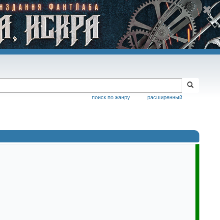
поиск по жанру
расширенный