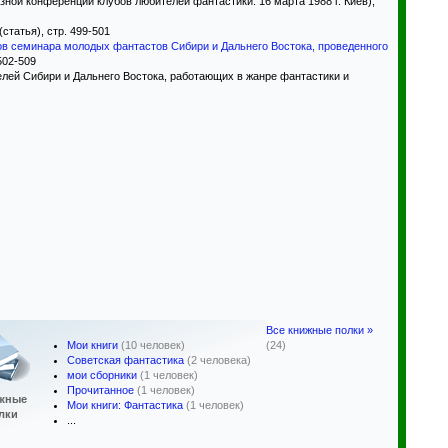
зной конференции клубов любителей фантастики. 16 марта 1988 г. Киев),
(статья), стр. 499-501
ов семинара молодых фантастов Сибири и Дальнего Востока, проведенного
502-509
ей Сибири и Дальнего Востока, работающих в жанре фантастики и
Все книжные полки »
Мои книги
(10 человек)
(24)
Советская фантастика
(2 человека)
мои сборники
(1 человек)
Прочитанное
(1 человек)
жные
Мои книги: Фантастика
(1 человек)
лки
...