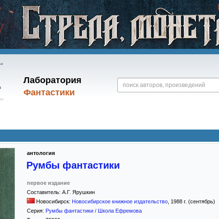
Лаборатория
Фантастики
антология
Румбы фантастики
первое издание
Составитель:
А.Г. Ярушкин
Новосибирск:
Новосибирское книжное издательство
,
1988
г. (сентябрь)
Серия:
Румбы фантастики / Школа Ефремова