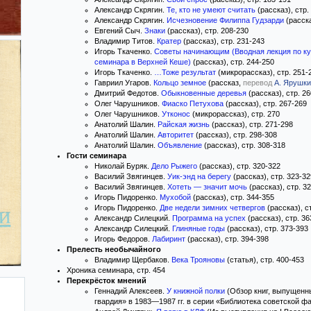
Александр Скрягин.
Те, кто не умеют считать
(рассказ), стр.
Александр Скрягин.
Исчезновение Филиппа Гудзарди
(расска
Евгений Сыч.
Знаки
(рассказ), стр. 208-230
Владимир Титов.
Кратер
(рассказ), стр. 231-243
Игорь Ткаченко.
Советы начинающим (Вводная лекция по ку
семинара в Верхней Кеше)
(рассказ), стр. 244-250
Игорь Ткаченко.
…Тоже результат
(микрорассказ), стр. 251-
Гавриил Угаров.
Кольцо земное
(рассказ,
перевод
А. Ярушк
Дмитрий Федотов.
Обыкновенные деревья
(рассказ), стр. 2
Олег Чарушников.
Фиаско Петухова
(рассказ), стр. 267-269
Олег Чарушников.
Утконос
(микрорассказ), стр. 270
Анатолий Шалин.
Райская жизнь
(рассказ), стр. 271-298
Анатолий Шалин.
Авторитет
(рассказ), стр. 298-308
Анатолий Шалин.
Объявление
(рассказ), стр. 308-318
Гости семинара
Николай Буряк.
Дело Рыжего
(рассказ), стр. 320-322
Василий Звягинцев.
Уик-энд на берегу
(рассказ), стр. 323-32
Василий Звягинцев.
Хотеть — значит мочь
(рассказ), стр. 3
Игорь Пидоренко.
Мухобой
(рассказ), стр. 344-355
Игорь Пидоренко.
Две недели зимних четвергов
(рассказ), с
Александр Силецкий.
Программа на успех
(рассказ), стр. 36
Александр Силецкий.
Глиняные годы
(рассказ), стр. 373-393
Игорь Федоров.
Лабиринт
(рассказ), стр. 394-398
Прелесть необычайного
Владимир Щербаков.
Века Трояновы
(статья), стр. 400-453
Хроника семинара, стр. 454
Перекрёсток мнений
Геннадий Алексеев.
У книжной полки
(Обзор книг, выпущен
гвардия» в 1983—1987 гг. в серии «Библиотека советской фа