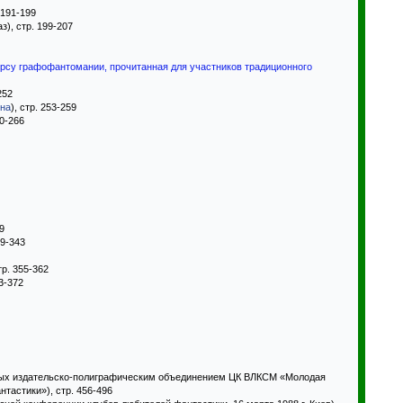
 191-199
з), стр. 199-207
рсу графофантомании, прочитанная для участников традиционного
252
ина
), стр. 253-259
60-266
9
29-343
тр. 355-362
3-372
ных издательско-полиграфическим объединением ЦК ВЛКСМ «Молодая
нтастики»), стр. 456-496