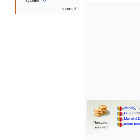
Просто
...
>>
оценка: 8
vlandry
,
Т
O_K
(120)
Maxalin51
Продают,
terem-ter
меняют