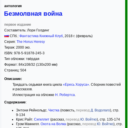
антология
Безмолвная война
первое издание
Составитель:
Лори Голдинг
СПб.:
Фантастика Книжный Клуб
,
2018
г. (февраль)
Серия:
The Horus Heresy
Тираж:
2000 экз.
ISBN:
978-5-91878-245-3
Тип обложки:
твёрдая
Формат:
84x108/32
(130x200 мм)
Страниц:
504
Описание:
Тридцать седьмая книга цикла
«Ересь Хоруса»
. Сборник повестей
и рассказов.
Иллюстрация на обложке
Н. Робертса
.
Содержание
:
Энтони Рейнольдс.
Чистка
(повесть,
перевод
Д. Водолаго
), стр.
9-134
Крис Райт.
Сигиллит
(рассказ,
перевод
Ю. Войтко
), стр. 135-174
Грэм Макнилл.
Охота на Волка
(рассказ,
перевод
Ю. Войтко
), стр.