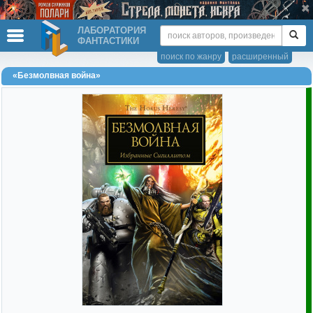
ЛАБОРАТОРИЯ
ФАНТАСТИКИ
поиск по жанру
расширенный
«Безмолвная война»