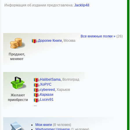
Информация об издании предоставлена:
Jacklip48
Все книжные полки »
(26)
Дорогие Книги
,
Москва
Продают,
меняют
HalibelSama
,
Волгоград
ХоРУС
cybereed
,
Харьков
Каркази
Желают
Lucev91
приобрести
...
Мои книги
(8 человек)
Warhammer Universe
(1 человек)