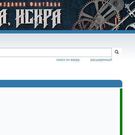
поиск по жанру
расширенный