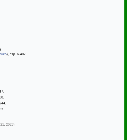
5
енко
), стр. 6-407
17.
88.
244.
83.
21, 2023)