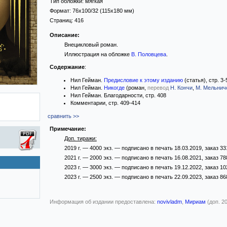
Тип обложки:
мягкая
Формат:
76x100/32
(115x180 мм)
Страниц:
416
Описание:
Внецикловый роман.
Иллюстрация на обложке
В. Половцева
.
Содержание
:
Нил Гейман.
Предисловие к этому изданию
(статья), стр. 3-
Нил Гейман.
Никогде
(роман,
перевод
Н. Кончи
,
М. Мельнич
Нил Гейман. Благодарности, стр. 408
Комментарии, стр. 409-414
сравнить >>
Примечание:
Доп. тиражи:
2019 г. — 4000 экз. — подписано в печать 18.03.2019, заказ 33
2021 г. — 2000 экз. — подписано в печать 16.08.2021, заказ 78
2023 г. — 3000 экз. — подписано в печать 19.12.2022, заказ 10
2023 г. — 2500 экз. — подписано в печать 22.09.2023, заказ 86
Информация об издании предоставлена:
novivladm
,
Мириам
(доп. 20