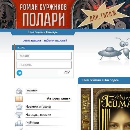
Нил Гейман Никогде
регистрация
|
забыли пароль?
вход
OK
Нил Гейман «Никогде»
Главная
Авторы, книги
Новинки и планы
Награды, премии
Рейтинги