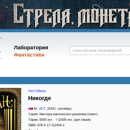
Лаборатория
Фантастики
Нил Гейман
Никогде
М.:
АСТ
,
2018
г. (октябрь)
Серия:
Мастера магического реализма (покет)
Тираж:
5000 экз. + 11500 экз. (доп.тираж)
ISBN:
978-5-17-112434-2