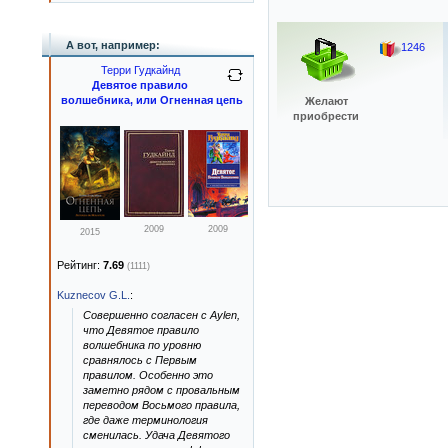
А вот, например:
1246
Терри Гудкайнд
Девятое правило
волшебника, или Огненная цепь
Желают
приобрести
2009
2009
2015
Рейтинг:
7.69
(1111)
Kuznecov G.L.
:
Совершенно согласен с Aylen,
что Девятое правило
волшебника по уровню
сравнялось с Первым
правилом. Особенно это
заметно рядом с провальным
переводом Восьмого правила,
где даже терминология
сменилась. Удача Девятого