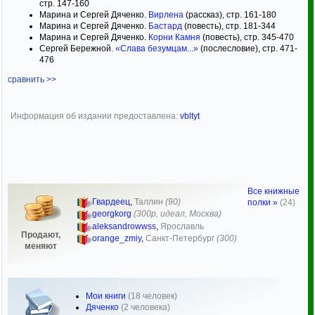
стр. 147-160
Марина и Сергей Дяченко.
Вирлена
(рассказ), стр. 161-180
Марина и Сергей Дяченко.
Бастард
(повесть), стр. 181-344
Марина и Сергей Дяченко.
Корни Камня
(повесть), стр. 345-470
Сергей Бережной.
«Слава безумцам...»
(послесловие), стр. 471-
476
сравнить >>
Информация об издании предоставлена:
vbltyt
Все книжные
Гвардеец
,
Таллин
(90)
полки »
(24)
georgkorg
(300р, идеал, Москва)
aleksandrowwss
,
Ярославль
Продают,
orange_zmiy
,
Санкт-Петербург
(300)
меняют
Мои книги
(18 человек)
Дяченко
(2 человека)