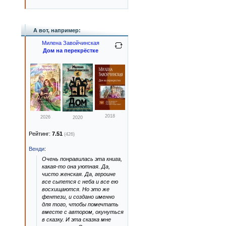
А вот, например:
Милена Завойчинская
Дом на перекрёстке
2018
2026
2020
Рейтинг:
7.51
(426)
Венди
:
Очень понравилась эта книга,
какая-то она уютная. Да,
чисто женская. Да, героине
все сыпется с неба и все ею
восхищаются. Но это же
фентези, и создано именно
для того, чтобы помечтать
вместе с автором, окунуться
в сказку. И эта сказка мне