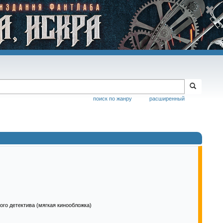
поиск по жанру
расширенный
го детектива (мягкая кинообложка)