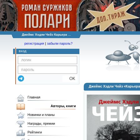
Джеймс Хэдли Чейз Карьера ...
регистрация
|
забыли пароль?
вход
OK
Джеймс Хэдли Чейз «Карьер
Главная
Авторы, книги
Новинки и планы
Награды, премии
Рейтинги