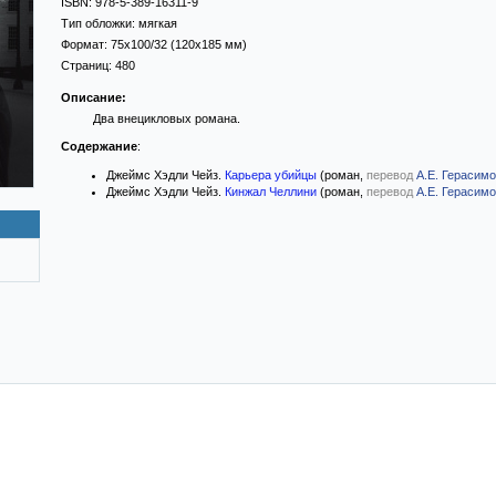
ISBN:
978-5-389-16311-9
Тип обложки:
мягкая
Формат:
75x100/32
(120x185 мм)
Страниц:
480
Описание:
Два внецикловых романа.
Содержание
:
Джеймс Хэдли Чейз.
Карьера убийцы
(роман,
перевод
А.Е. Герасим
Джеймс Хэдли Чейз.
Кинжал Челлини
(роман,
перевод
А.Е. Герасим