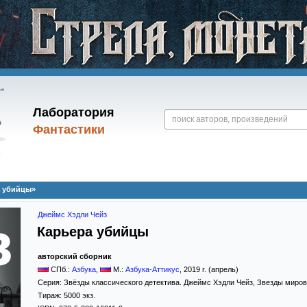
Лаборатория
Фантастики
а убийцы»
Джеймс Хэдли Чейз
Карьера убийцы
авторский сборник
СПб.:
Азбука
,
М.:
Азбука-Аттикус
,
2019
г. (апрель)
Серия:
Звёзды классического детектива. Джеймс Хэдли Чейз
,
Звезды мирово
Тираж:
5000 экз.