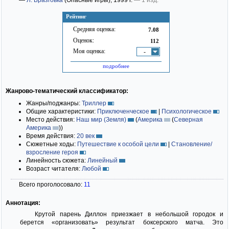
—
Л. Бразговка
(Опасные игры)
; 1999 г.
— 1 изд.
Рейтинг
Средняя оценка:
7.08
Оценок:
112
Моя оценка:
-
подробнее
Жанрово-тематический классификатор:
Жанры/поджанры:
Триллер
Общие характеристики:
Приключенческое
|
Психологическое
Место действия:
Наш мир (Земля)
(
Америка
(
Северная
Америка
)
)
Время действия:
20 век
Сюжетные ходы:
Путешествие к особой цели
|
Становление/
взросление героя
Линейность сюжета:
Линейный
Возраст читателя:
Любой
Всего проголосовало:
11
Аннотация:
Крутой парень Диллон приезжает в небольшой городок и
берется «организовать» результат боксерского матча. Это