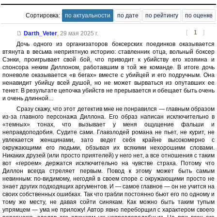
Сортировка:
по актуальности
по дате
по рейтингу
по оценке
[
1
]
Darth_Veter
,
29 мая 2025 г.
Дочь одного из организаторов боксерских поединков оказывается
втянута в весьма неприятную историю: ставленник отца, вольный боксер
Сэнки, проигрывает свой бой, что приводит к убийству его хозяина и
спонсора неким Диллоном, работавшим в той же команде. В итоге дочь
поневоле оказывается «в бегах» вместе с убийцей и его подручным. Она
ненавидит убийцу всей душой, но не может вырваться из опутавших ее
тенет. В результате цепочка убийств не прерывается и обещает быть очень
и очень длинной...
Сразу скажу, что этот детектив мне не понравился — главным образом
из-за главного персонажа Диллона. Его образ написан исключительно в
«темных» тонах, что вызывает у меня ощущение фальши и
неправдоподобия. Судите сами. Главзлодей романа не пьет, не курит, не
увлекается женщинами, зато ведет себя крайне высокомерно с
окружающими его людьми, обзывая их всякими нехорошими словами.
Никаких друзей (или просто приятелей) у него нет, а все отношения с таким
вот «героем» держатся исключительно на чувстве страха. Потому что
Диллон всегда стреляет первым. Повод к этому может быть самым
невинным: по-видимому, негодяй в своем споре с окружающими просто не
знает других подходящих аргументов. И — самое главное — он не учится на
своих собственных ошибках. Так что грабли постоянно бьют его по одному и
тому же месту, не давая сойти синякам. Как можно быть таким тупым
упрямцем — ума не приложу! Автор явно переборщил с характером своего