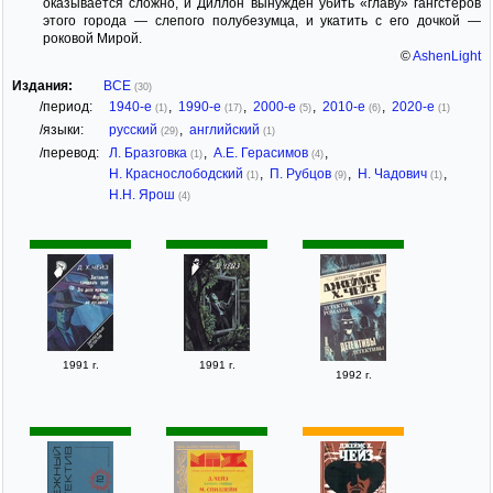
оказывается сложно, и Диллон вынужден убить «главу» гангстеров
этого города — слепого полубезумца, и укатить с его дочкой —
роковой Мирой.
©
AshenLight
Издания:
ВСЕ
(30)
/период:
1940-е
,
1990-е
,
2000-е
,
2010-е
,
2020-е
(1)
(17)
(5)
(6)
(1)
/языки:
русский
,
английский
(29)
(1)
/перевод:
Л. Бразговка
,
А.Е. Герасимов
,
(1)
(4)
Н. Краснослободский
,
П. Рубцов
,
Н. Чадович
,
(1)
(9)
(1)
Н.Н. Ярош
(4)
1991 г.
1991 г.
1992 г.