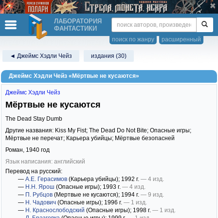
ЛАБОРАТОРИЯ
ФАНТАСТИКИ
поиск по жанру
расширенный
◄ Джеймс Хэдли Чейз
издания (30)
Джеймс Хэдли Чейз «Мёртвые не кусаются»
Джеймс Хэдли Чейз
Мёртвые не кусаются
The Dead Stay Dumb
Другие названия: Kiss My Fist; The Dead Do Not Bite; Опасные игры;
Мёртвые не перечат; Карьера убийцы; Мёртвые безопасней
Роман,
1940
год
Язык написания: английский
Перевод на русский:
—
А.Е. Герасимов
(Карьера убийцы)
; 1992 г.
— 4 изд.
—
Н.Н. Ярош
(Опасные игры)
; 1993 г.
— 4 изд.
—
П. Рубцов
(Мертвые не кусаются)
; 1994 г.
— 9 изд.
—
Н. Чадович
(Опасные игры)
; 1996 г.
— 1 изд.
—
Н. Краснослободский
(Опасные игры)
; 1998 г.
— 1 изд.