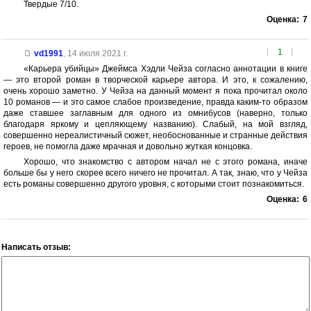
Твердые 7/10.
Оценка:
7
[
1
]
vd1991
,
14 июля 2021 г.
«Карьера убийцы» Джеймса Хэдли Чейза согласно аннотации в книге
— это второй роман в творческой карьере автора. И это, к сожалению,
очень хорошо заметно. У Чейза на данный момент я пока прочитал около
10 романов — и это самое слабое произведение, правда каким-то образом
даже ставшее заглавным для одного из омнибусов (наверно, только
благодаря яркому и цепляющему названию). Слабый, на мой взгляд,
совершенно нереалистичный сюжет, необоснованные и странные действия
героев, не помогла даже мрачная и довольно жуткая концовка.
Хорошо, что знакомство с автором начал не с этого романа, иначе
больше бы у него скорее всего ничего не прочитал. А так, знаю, что у Чейза
есть романы совершенно другого уровня, с которыми стоит познакомиться.
Оценка:
6
Написать отзыв: