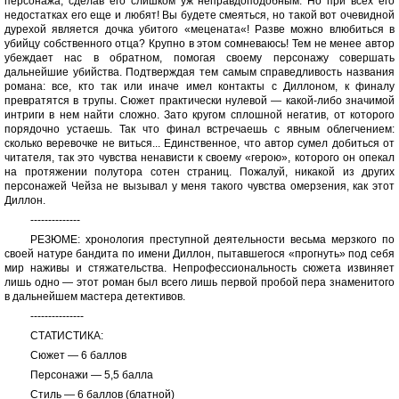
персонажа, сделав его слишком уж неправдоподобным. Но при всех его
недостатках его еще и любят! Вы будете смеяться, но такой вот очевидной
дурехой является дочка убитого «мецената«! Разве можно влюбиться в
убийцу собственного отца? Крупно в этом сомневаюсь! Тем не менее автор
убеждает нас в обратном, помогая своему персонажу совершать
дальнейшие убийства. Подтверждая тем самым справедливость названия
романа: все, кто так или иначе имел контакты с Диллоном, к финалу
превратятся в трупы. Сюжет практически нулевой — какой-либо значимой
интриги в нем найти сложно. Зато кругом сплошной негатив, от которого
порядочно устаешь. Так что финал встречаешь с явным облегчением:
сколько веревочке не виться... Единственное, что автор сумел добиться от
читателя, так это чувства ненависти к своему «герою», которого он опекал
на протяжении полутора сотен страниц. Пожалуй, никакой из других
персонажей Чейза не вызывал у меня такого чувства омерзения, как этот
Диллон.
--------------
РЕЗЮМЕ: хронология преступной деятельности весьма мерзкого по
своей натуре бандита по имени Диллон, пытавшегося «прогнуть» под себя
мир наживы и стяжательства. Непрофессиональность сюжета извиняет
лишь одно — этот роман был всего лишь первой пробой пера знаменитого
в дальнейшем мастера детективов.
---------------
СТАТИСТИКА:
Сюжет — 6 баллов
Персонажи — 5,5 балла
Стиль — 6 баллов (блатной)