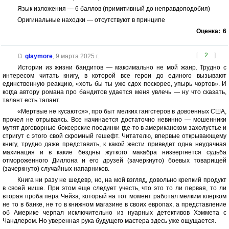
Язык изложения — 6 баллов (примитивный до неправдоподобия)
Оригинальные находки — отсутствуют в принципе
Оценка:
6
[
2
]
glaymore
,
9 марта 2025 г.
Истории из жизни бандитов — максимально не мой жанр. Трудно с
интересом читать книгу, в которой все герои до единого вызывают
единственную реакцию, «хоть бы ты уже сдох поскорее, упырь чортов». И
когда автору романа про бандитов удается меня увлечь — ну что сказать,
талант есть талант.
«Мертвые не кусаются», про быт мелких гангстеров в довоенных США,
прочел не отрываясь. Все начинается достаточно невинно — мошенники
мутят договорные боксерские поединки где-то в американском захолустье и
стригут с этого свой скромный гешефт. Читателю, впервые открывающему
книгу, трудно даже представить, к какой жести приведет одна неудачная
махинация и в какие бездны жуткого макабра низвергнется судьба
отмороженного Диллона и его друзей (зачеркнуто) боевых товарищей
(зачеркнуто) случайных напарников.
Книга ни разу не шедевр, но, на мой взгляд, довольно крепкий продукт
в своей нише. При этом еще следует учесть, что это то ли первая, то ли
вторая проба пера Чейза, который на тот момент работал мелким клерком
не то в банке, не то в книжном магазине в своих европах, а представление
об Америке черпал исключительно из нуарных детективов Хэммета с
Чандлером. Но уверенная рука будущего мастера здесь уже ощущается.