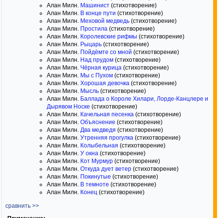
Алан Милн.
Машинист
(стихотворение)
Алан Милн.
В конце пути
(стихотворение)
Алан Милн.
Меховой медведь
(стихотворение)
Алан Милн.
Простила
(стихотворение)
Алан Милн.
Королевские рифмы
(стихотворение)
Алан Милн.
Рыцарь
(стихотворение)
Алан Милн.
Пойдёмте со мной
(стихотворение)
Алан Милн.
Над прудом
(стихотворение)
Алан Милн.
Чёрная курица
(стихотворение)
Алан Милн.
Мы с Пухом
(стихотворение)
Алан Милн.
Хорошая девочка
(стихотворение)
Алан Милн.
Мысль
(стихотворение)
Алан Милн.
Баллада о Короле Хилари, Лорде-Канцлере и
Дырявом Носке
(стихотворение)
Алан Милн.
Качельная песенка
(стихотворение)
Алан Милн.
Объяснение
(стихотворение)
Алан Милн.
Два медведя
(стихотворение)
Алан Милн.
Утренняя прогулка
(стихотворение)
Алан Милн.
Колыбельная
(стихотворение)
Алан Милн.
У окна
(стихотворение)
Алан Милн.
Кот Мурмур
(стихотворение)
Алан Милн.
Откуда дует ветер
(стихотворение)
Алан Милн.
Покинутые
(стихотворение)
Алан Милн.
В темноте
(стихотворение)
Алан Милн.
Конец
(стихотворение)
сравнить >>