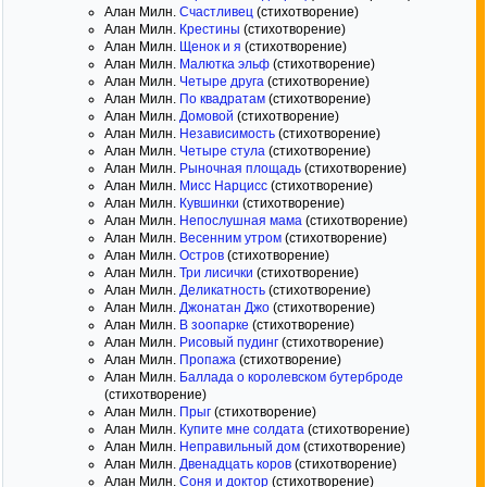
Алан Милн.
Счастливец
(стихотворение)
Алан Милн.
Крестины
(стихотворение)
Алан Милн.
Щенок и я
(стихотворение)
Алан Милн.
Малютка эльф
(стихотворение)
Алан Милн.
Четыре друга
(стихотворение)
Алан Милн.
По квадратам
(стихотворение)
Алан Милн.
Домовой
(стихотворение)
Алан Милн.
Независимость
(стихотворение)
Алан Милн.
Четыре стула
(стихотворение)
Алан Милн.
Рыночная площадь
(стихотворение)
Алан Милн.
Мисс Нарцисс
(стихотворение)
Алан Милн.
Кувшинки
(стихотворение)
Алан Милн.
Непослушная мама
(стихотворение)
Алан Милн.
Весенним утром
(стихотворение)
Алан Милн.
Остров
(стихотворение)
Алан Милн.
Три лисички
(стихотворение)
Алан Милн.
Деликатность
(стихотворение)
Алан Милн.
Джонатан Джо
(стихотворение)
Алан Милн.
В зоопарке
(стихотворение)
Алан Милн.
Рисовый пудинг
(стихотворение)
Алан Милн.
Пропажа
(стихотворение)
Алан Милн.
Баллада о королевском бутерброде
(стихотворение)
Алан Милн.
Прыг
(стихотворение)
Алан Милн.
Купите мне солдата
(стихотворение)
Алан Милн.
Неправильный дом
(стихотворение)
Алан Милн.
Двенадцать коров
(стихотворение)
Алан Милн.
Соня и доктор
(стихотворение)