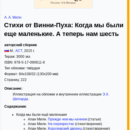
А. А. Милн
Стихи от Винни-Пуха: Когда мы были
еще маленькие. А теперь нам шесть
авторский сборник
М.:
АСТ
,
2015
г.
Тираж:
3000 экз.
ISBN:
978-5-17-090611-6
Тип обложки:
твёрдая
Формат:
84x108/32
(130x200 мм)
Страниц:
222
Описание:
Иллюстрация на обложке и внутренние иллюстрации
Э.Х.
Шепарда
.
Содержание
:
Когда мы были ещё маленькие
Алан Милн.
Прежде чем мы начнем
(статья)
Алан Милн.
На перекрестке
(стихотворение)
Алан Милн.
Королевский дворец
(стихотворение)