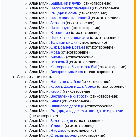
Алан Милн.
Башмачки и чулки
(стихотворение)
Алан Милн.
Песок между пальцами
(стихотворение)
Алан Милн.
Рыцари и дамы
(стихотворение)
Алан Милн.
Пастушок с пастушкой
(стихотворение)
Алан Милн.
Зеркало
(стихотворение)
Алан Милн.
На полпути
(стихотворение)
Алан Милн.
Вторжение
(стихотворение)
Алан Милн.
Перед вечерним чаем
(стихотворение)
Алан Милн.
Толстый мишка
(стихотворение)
Алан Милн.
Сэр Брайен Ботани
(стихотворение)
Алан Милн.
Мода
(стихотворение)
Алан Милн.
Алхимик
(стихотворение)
Алан Милн.
Взрослый
(стихотворение)
Алан Милн.
Как хорошо быть королём!
(стихотворение)
Алан Милн.
Вечерняя молитва
(стихотворение)
А теперь нам шесть
Алан Милн.
Наедине с собою
(стихотворение)
Алан Милн.
Король Джон и Дед Мороз
(стихотворение)
Алан Милн.
Кто я?
(стихотворение)
Алан Милн.
Воспаление хитрости
(стихотворение)
Алан Милн.
Бинки
(стихотворение)
Алан Милн.
Вишнёвое деревце
(стихотворение)
Алан Милн.
Рыцарь, чьи доспехи никогда не скрипели
(стихотворение)
Алан Милн.
Золотые дни
(стихотворение)
Алан Милн.
Углежог
(стихотворение)
Алан Милн.
Нас двое
(стихотворение)
Алан Милн.
Старый моряк
(стихотворение)