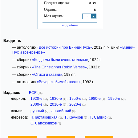
Средняя оценка:
8.39
Оценок:
18
Моя оценка:
-
подробнее
Входит в:
— антологию
«Все истории про Винни-Пуха»
, 2012 г. > цикл
«Винни-
Пух и все-все-все»
— сборник
«Когда мы были очень молоды»
, 1924 г.
— сборник
«The Christopher Robin Verses»
, 1932 г.
— сборник
«Стихи и сказки»
, 1988 г.
— антологию
«Вечер любимой сказки»
, 1992 г.
Издания:
ВСЕ
(16)
/период:
1920-е
,
1930-е
,
1950-е
,
1980-е
,
1990-е
,
(1)
(1)
(1)
(1)
(2)
2000-е
,
2010-е
,
2020-е
(2)
(6)
(1)
/языки:
русский
,
английский
(7)
(9)
/перевод:
Н.Тартаковская
,
Г. Кружков
,
Г. Сапгир
,
(1)
(2)
(1)
С. Сапожников
(1)