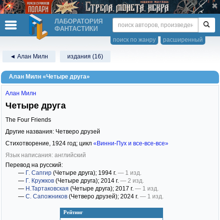
ЛАБОРАТОРИЯ
ФАНТАСТИКИ
поиск по жанру
расширенный
◄ Алан Милн
издания (16)
Алан Милн «Четыре друга»
Алан Милн
Четыре друга
The Four Friends
Другие названия: Четверо друзей
Стихотворение,
1924
год; цикл
«Винни-Пух и все-все-все»
Язык написания: английский
Перевод на русский:
—
Г. Сапгир
(Четыре друга)
; 1994 г.
— 1 изд.
—
Г. Кружков
(Четыре друга)
; 2014 г.
— 2 изд.
—
Н.Тартаковская
(Четыре друга)
; 2017 г.
— 1 изд.
—
С. Сапожников
(Четверо друзей)
; 2024 г.
— 1 изд.
Рейтинг