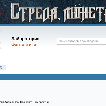
Лаборатория
Фантастики
8)
ски Александра; Прощена; Я их простил