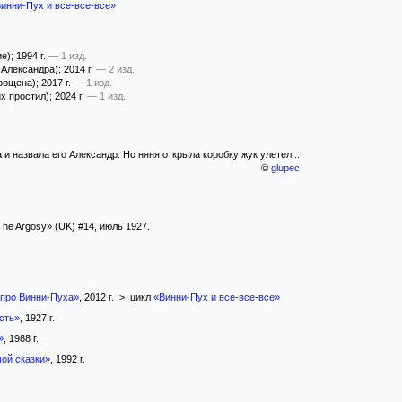
инни-Пух и все-все-все»
е)
; 1994 г.
— 1 изд.
 Александра)
; 2014 г.
— 2 изд.
рощена)
; 2017 г.
— 1 изд.
х простил)
; 2024 г.
— 1 изд.
и назвала его Александр. Но няня открыла коробку жук улетел...
©
glupec
he Argosy» (UK) #14, июль 1927.
 про Винни-Пуха»
, 2012 г. > цикл
«Винни-Пух и все-все-все»
сть»
, 1927 г.
»
, 1988 г.
ой сказки»
, 1992 г.