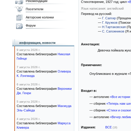
Рекомендации
Стихотворение,
1927
год; цикл
«В
Язык написания: английский
Посетители
Перевод на русский:
Авторские колонки
—
Г. Сапгир
(Прощени
—
Г. Кружков
(Поиски
Форум
—
Н.Тартаковская
(П
—
С. Сапожников
(Я и
информация, новости
Аннотация:
9 августа 2026 г.
Девочка поймала жука 
Составлена библиография
Николая
Гейнце
Примечание:
7 августа 2026 г.
Составлена библиография
Оливера
Опубликовано в журнале «T
К. Лэнгмида
6 августа 2026 г.
Составлена библиография
Вероники
Входит в:
Дж. Генри
— антологию
«Все истории
5 августа 2026 г.
— сборник
«Теперь нам ше
Составлена библиография
Махмуда
Эль-Сайеда
— сборник
«Стихи и сказки
— антологию
«Вечер любим
4 августа 2026 г.
Составлена библиография
Маркуса
Издания:
ВСЕ
Кливера
(18)