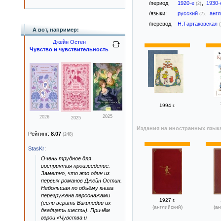
/период:
1920-е
,
1930
(2)
/языки:
русский
,
анг
(7)
/перевод:
Н.Тартаковская
(
А вот, например:
Джейн Остен
Чувство и чувствительность
1994 г.
2025
2026
2025
Издания на иностранных язык
Рейтинг:
8.07
(248)
StasKr
:
Очень трудное для
восприятия произведение.
Заметно, что это один из
первых романов Джейн Остин.
Небольшая по объёму книга
перегружена персонажами
1927 г.
(если верить Википедии их
(английский)
(ан
двадцать шесть). Причём
герои «Чувства и