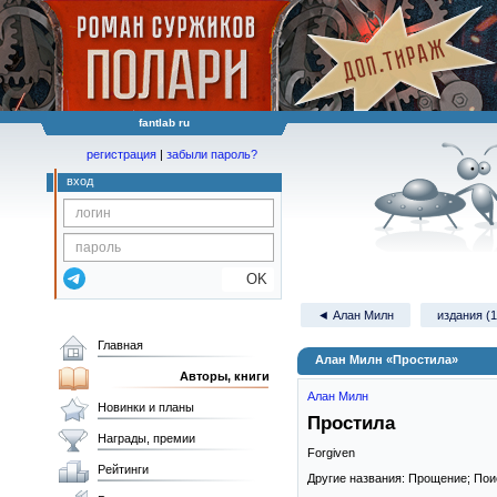
fantlab ru
регистрация
|
забыли пароль?
вход
OK
◄ Алан Милн
издания (1
Главная
Алан Милн «Простила»
Авторы, книги
Алан Милн
Новинки и планы
Простила
Награды, премии
Forgiven
Рейтинги
Другие названия: Прощение; Пои