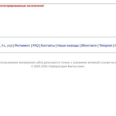
регистрированные посетители!
,
fra
,
укр
) |
Регламент
|
FAQ
|
Контакты
|
Наши награды
|
ВКонтакте
|
Telegram
|
спользование материалов сайта допускается только с указанием активной ссылки на и
© 2005-2026
«Лаборатория Фантастики»
.