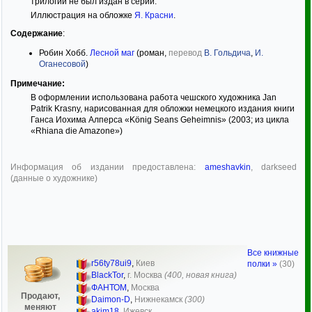
трилогии не был издан в серии.
Иллюстрация на обложке
Я. Красни
.
Содержание
:
Робин Хобб.
Лесной маг
(роман,
перевод
В. Гольдича
,
И.
Оганесовой
)
Примечание:
В оформлении использована работа чешского художника Jan
Patrik Krasny, нарисованная для обложки немецкого издания книги
Ганса Иохима Алперса «König Seans Geheimnis» (2003; из цикла
«Rhiana die Amazone»)
Информация об издании предоставлена:
ameshavkin
, darkseed
(данные о художнике)
Все книжные
r56ty78ui9
,
Киев
полки »
(30)
BlackTor
,
г. Москва
(400, новая книга)
ФАНТОМ
,
Москва
Продают,
Daimon-D
,
Нижнекамск
(300)
меняют
akim18
,
Ижевск