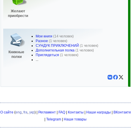
Желают
приобрести
Мои книги
(14 человек)
Разное
(1 человек)
СУНДУК ПРИКЛЮЧЕНИЙ
(1 человек)
Дополнительная полка
(1 человек)
Книжные
Приглядеться
(1 человек)
полки
...
О сайте
(
eng
,
fra
,
укр
) |
Регламент
|
FAQ
|
Контакты
|
Наши награды
|
ВКонтакте
|
Telegram
|
Наши товары