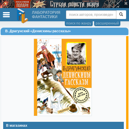
ЛАБОРАТОРИЯ
ФАНТАСТИКИ
поиск по жанру
расширенный
В. Драгунский «Денискины рассказы»
В магазинах