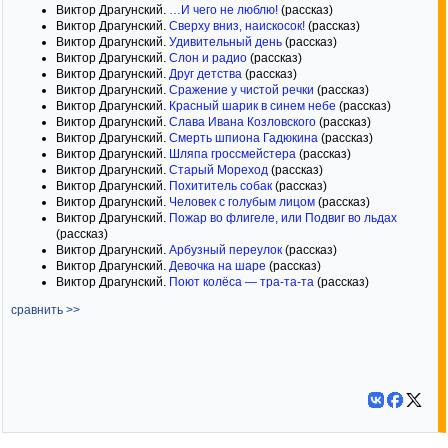
Виктор Драгунский.
…И чего не люблю!
(рассказ)
Виктор Драгунский.
Сверху вниз, наискосок!
(рассказ)
Виктор Драгунский.
Удивительный день
(рассказ)
Виктор Драгунский.
Слон и радио
(рассказ)
Виктор Драгунский.
Друг детства
(рассказ)
Виктор Драгунский.
Сражение у чистой речки
(рассказ)
Виктор Драгунский.
Красный шарик в синем небе
(рассказ)
Виктор Драгунский.
Слава Ивана Козловского
(рассказ)
Виктор Драгунский.
Смерть шпиона Гадюкина
(рассказ)
Виктор Драгунский.
Шляпа гроссмейстера
(рассказ)
Виктор Драгунский.
Старый Мореход
(рассказ)
Виктор Драгунский.
Похититель собак
(рассказ)
Виктор Драгунский.
Человек с голубым лицом
(рассказ)
Виктор Драгунский.
Пожар во флигеле, или Подвиг во льдах
(рассказ)
Виктор Драгунский.
Арбузный переулок
(рассказ)
Виктор Драгунский.
Девочка на шаре
(рассказ)
Виктор Драгунский.
Поют колёса — тра-та-та
(рассказ)
сравнить >>