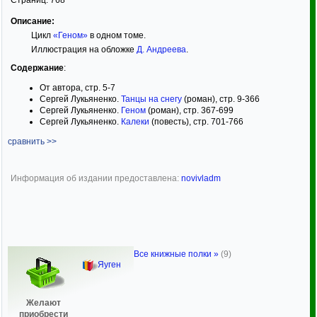
Страниц:
768
Описание:
Цикл
«Геном»
в одном томе.
Иллюстрация на обложке
Д. Андреева
.
Содержание
:
От автора, стр. 5-7
Сергей Лукьяненко.
Танцы на снегу
(роман), стр. 9-366
Сергей Лукьяненко.
Геном
(роман), стр. 367-699
Сергей Лукьяненко.
Калеки
(повесть), стр. 701-766
сравнить >>
Информация об издании предоставлена:
novivladm
Все книжные полки »
(9)
Яуген
Желают
приобрести