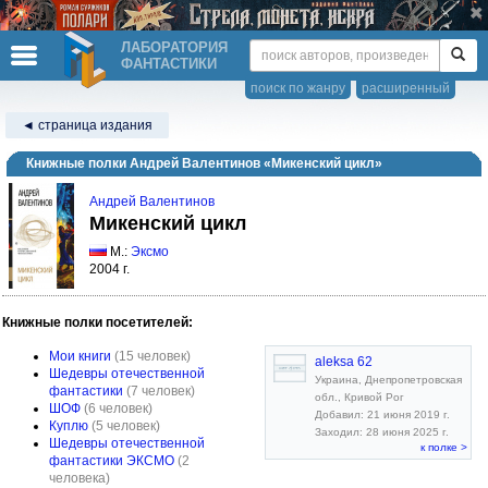
ЛАБОРАТОРИЯ
ФАНТАСТИКИ
поиск по жанру
расширенный
◄ страница издания
Книжные полки Андрей Валентинов «Микенский цикл»
Андрей Валентинов
Микенский цикл
М.:
Эксмо
2004 г.
Книжные полки посетителей:
Мои книги
(15 человек)
aleksa 62
Шедевры отечественной
Украина, Днепропетровская
фантастики
(7 человек)
обл., Кривой Рог
ШОФ
(6 человек)
Добавил: 21 июня 2019 г.
Куплю
(5 человек)
Заходил: 28 июня 2025 г.
Шедевры отечественной
к полке >
фантастики ЭКСМО
(2
человека)