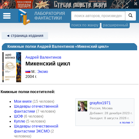
ЛАБОРАТОРИЯ
ФАНТАСТИКИ
поиск по жанру
расширенный
◄ страница издания
Книжные полки Андрей Валентинов «Микенский цикл»
Андрей Валентинов
Микенский цикл
М.:
Эксмо
2004 г.
Книжные полки посетителей:
Мои книги
(15 человек)
grayfox1971
Шедевры отечественной
Россия, Москва
фантастики
(7 человек)
Добавил: 28 декабря 2023 г.
ШОФ
(6 человек)
Заходил: 8 августа 2026 г.
Куплю
(5 человек)
к полке >
Шедевры отечественной
фантастики ЭКСМО
(2
человека)