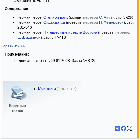
Художник не указан.
Содержание
:
Герман Гессе.
Степной волк
(роман,
перевод
С. Апта
), стр. 3-230
Герман Гессе.
Сиддхартха
(повесть,
перевод
Н. Фёдоровой
), стр.
231-346
Герман Гессе.
Путешествие к земле Востока
(повесть,
перевод
Е. Шукшиной
), стр. 347-413
сравнить >>
Примечание:
Подписано в печать 09.01.2008. Заказ № 8725.
Мои книги
(1 человек)
Книжные
полки