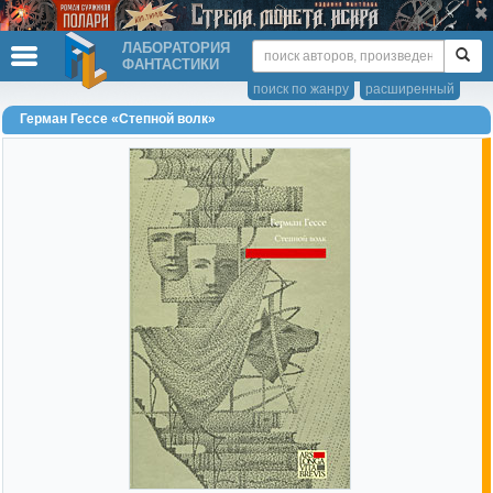
ЛАБОРАТОРИЯ
ФАНТАСТИКИ
поиск по жанру
расширенный
Герман Гессе «Степной волк»