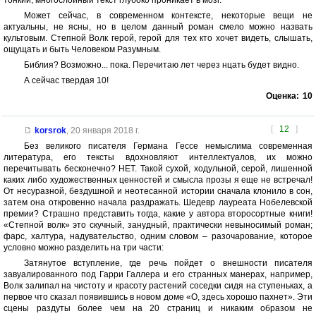
тонкий, многослойный текст глубоко проникает в мозг.
Может сейчас, в современном контексте, некоторые вещи не
актуальны, не ясны, но в целом данный роман смело можно назвать
культовым. Степной Волк герой, герой для тех кто хочет видеть, слышать,
ощущать и быть Человеком Разумным.
Библия? Возможно... пока. Перечитаю лет через нцать будет видно.
А сейчас твердая 10!
Оценка:
10
[
12
]
korsrok
,
20 января 2018 г.
Без великого писателя Германа Гессе немыслима современная
литература, его тексты вдохновляют интеллектуалов, их можно
перечитывать бесконечно? НЕТ. Такой сухой, ходульной, серой, лишенной
каких либо художественных ценностей и смысла прозы я еще не встречал!
От несуразной, бездушной и неотесанной истории сначала клонило в сон,
затем она откровенно начала раздражать. Шедевр лауреата Нобелевской
премии? Страшно представить тогда, какие у автора второсортные книги!
«Степной волк» это скучный, занудный, практически невыносимый роман;
фарс, халтура, надувательство, одним словом – разочарование, которое
условно можно разделить на три части:
Затянутое вступление, где речь пойдет о внешности писателя
завуалированного под Гарри Галлера и его странных манерах, например,
Волк залипал на чистоту и красоту растений соседки сидя на ступеньках, а
первое что сказал появившись в новом доме «О, здесь хорошо пахнет». Эти
сцены раздуты более чем на 20 страниц и никаким образом не