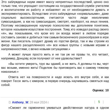
Это заблужденье науки имеет массу неприятных последствий, ценно оно
только тем, что упрощает состоящим на государственной службе учителям
и воспитателям их работу и избавляет их от необходимости думать и
экспериментировать. Вследствие этого заблужденья «нормальными», даже
социально высокосортными, считаются часто люди неизлечимо
сумасшедшие, а как на сумасшедших, смотрят, наоборот, на иных гениев.
Поэтому несовершенную научную психологию мы дополняем понятием,
которое называем искусством построения. Тому, кто изведал распад своего
«я», мы показываем, что куски его он всегда может в любом порядке
составить заново и добиться тем самым бесконечного разнообразия в игре
жизни. Как писатель создает драму из горстки фигур, так и мы строим из
фигур нашего расщепленного «я» все новые группы с новыми играми и
напряженностями, с вечно новыми ситуациями.»
А может лучше просто жить и не так уж не правы те, кто читают,
например, Донцову, если получают от нее удовольствие?
«Вы хотите умереть, трус вы эдакий, а не жить. А должны-то вы, черт
вас возьми, именно жить! Поделом бы приговорить вас к самому тяжкому
наказанью.»
Ответа нет на поверхности и надо искать его внутри себя, и как
говорит Гессе жить с юмором, в первую очередь научившись смеяться над
собой.
Оценка:
10
[
5
]
Anthony_W
,
28 мая 2024 г.
«Сможет ли гармонично уживаться двойственная натура в одном