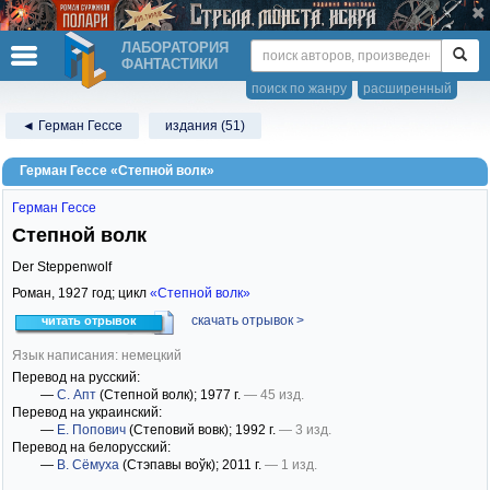
ЛАБОРАТОРИЯ
ФАНТАСТИКИ
поиск по жанру
расширенный
◄ Герман Гессе
издания (51)
Герман Гессе «Степной волк»
Герман Гессе
Степной волк
Der Steppenwolf
Роман,
1927
год; цикл
«Степной волк»
скачать отрывок >
читать отрывок
Язык написания: немецкий
Перевод на русский:
—
С. Апт
(Степной волк)
; 1977 г.
— 45 изд.
Перевод на украинский:
—
Е. Попович
(Степовий вовк)
; 1992 г.
— 3 изд.
Перевод на белорусский:
—
В. Сёмуха
(Стэпавы воўк)
; 2011 г.
— 1 изд.