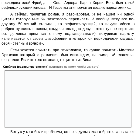
последователей Фрейда — Юнга, Адлера, Карен Хорни. Весь был такой
рефлексирующий юноша... И Гессе кстати прочитал весь четырехтомник...
А сейчас, прочитав роман, я разочарован. Я не нашел ни одной
цитаты которую мне бы захотелось переписать. И вообще вижу все по-
другому. 50-летний старикан, то рефлексирующий, то почуяв «беса в
ребре» пускаясь в плясы, охмуряя молодых девушек(вот тут не верю что
все девченки прям так к нему подтанцовывали), покуривая наркоту,
излечивается от своей шизофрении в которой он периодически ощущал
себя «степным волком».
Если хочется почитать про психологию, то лучше почитать Милтона
Эриксона который с рождения был инвалидом, например «Человек из
февраля». Если кто его не знает, то цитата из Вики:
Спойлер (раскрытие сюжета)
(кликните по нему, чтобы увидеть)
Милтон Эриксон от рождения был лишен правильного
цветоощущения, не различал звуки по высоте и был не способен
воспроизвести музыкальную мелодию. В детстве страдал от
дислексии(нарушение способности читать и писать), а в
семнадцатилетнем возрасте Милтон перенёс полиомиелит и смог
вести полноценную жизнь благодаря разработанной им самим
программе реабилитации. Однако в пятьдесят лет метод перестал
давать результаты и в последние годы жизни Милтон был прикован к
инвалидному креслу, его мучили постоянные сильные боли и он был
частично парализован.
Вот уж у кого были проблемы, он не задумывался о бритве, а пытался