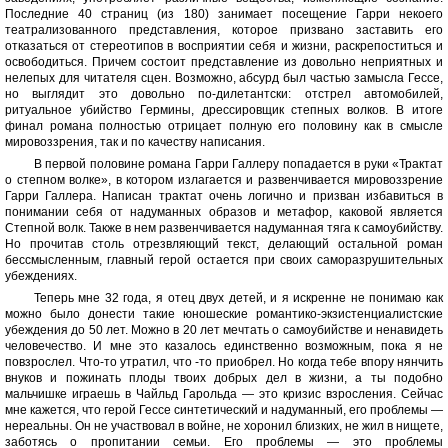
Последние 40 страниц (из 180) занимает посещение Гарри некоего
театрализованного представления, которое призвано заставить его
отказаться от стереотипов в восприятии себя и жизни, раскрепоститься и
освободиться. Причем состоит представление из довольно неприятных и
нелепых для читателя сцен. Возможно, абсурд был частью замысла Гессе,
но выглядит это довольно по-дилетантски: отстрел автомобилей,
ритуальное убийство Гермины, дрессировщик степных волков. В итоге
финал романа полностью отрицает полную его половину как в смысле
мировоззрения, так и по качеству написания.
В первой половине романа Гарри Галлеру попадается в руки «Трактат
о степном волке», в котором излагается и развенчивается мировоззрение
Гарри Галлера. Написан трактат очень логично и призван избавиться в
понимании себя от надуманных образов и метафор, каковой является
Степной волк. Также в нем развенчивается надуманная тяга к самоубийству.
Но прочитав столь отрезвляющий текст, делающий остальной роман
бессмысленным, главный герой остается при своих саморазрушительных
убеждениях.
Теперь мне 32 года, я отец двух детей, и я искренне не понимаю как
можно было донести такие юношеские романтико-экзистенциалистские
убеждения до 50 лет. Можно в 20 лет мечтать о самоубийстве и ненавидеть
человечество. И мне это казалось единственно возможным, пока я не
повзрослел. Что-то утратил, что -то приобрел. Но когда тебе впору нянчить
внуков и пожинать плоды твоих добрых дел в жизни, а ты подобно
мальчишке играешь в Чайльд Гарольда — это кризис взросления. Сейчас
мне кажется, что герой Гессе синтетический и надуманный, его проблемы —
нереальны. Он не участвовал в войне, не хоронил близких, не жил в нищете,
заботясь о пропитании семьи. Его проблемы — это проблемы