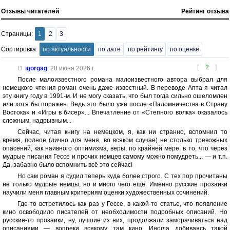
Отзывы читателей
Рейтинг отзыва
Страницы:
1
2
3
Сортировка:
по актуальности
по дате
по рейтингу
по оценке
[
2
]
igorgag
,
28 июня 2026 г.
После малоизвестного романа малоизвестного автора выбрал для
немецкого чтения роман очень даже известный. В переводе Апта я читал
эту книгу году в 1991-м. И не могу сказать, что был тогда сильно ошеломлен
или хотя бы поражен. Ведь это было уже после «Паломничества в Страну
Востока» и «Игры в бисер»... Впечатление от «Степного волка» оказалось
сложным, надрывным...
Сейчас, читая книгу на немецком, я, как ни странно, вспомнил то
время, полное (лично для меня, во всяком случае) не столько тревожных
опасений, как наивного оптимизма, веры, по крайней мере, в то, что через
мудрые писания Гессе и прочих немцев самому можно помудреть... — и т.п.
Да, забавно было вспомнить всё это сейчас!
Но сам роман я судил теперь куда более строго. С тех пор прочитаны
не только мудрые немцы, но и много чего ещё. Именно русские прозаики
научили меня главным критериям оценки художественных сочинений.
Где-то встретилось как раз у Гессе, в какой-то статье, что появление
кино освободило писателей от необходимости подробных описаний. Но
русские-то прозаики, ну, лучшие из них, продолжали заморачиваться над
описаниями — вопреки всякому там кино. Иногда добиваясь такой