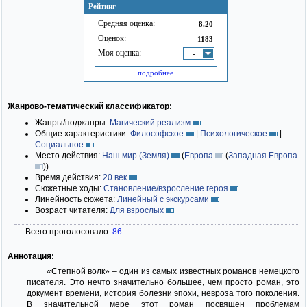
Рейтинг
Средняя оценка:
8.20
Оценок:
1183
Моя оценка:
-
подробнее
Жанрово-тематический классификатор:
Жанры/поджанры:
Магический реализм
Общие характеристики:
Философское
|
Психологическое
|
Социальное
Место действия:
Наш мир (Земля)
(
Европа
(
Западная Европа
)
)
Время действия:
20 век
Сюжетные ходы:
Становление/взросление героя
Линейность сюжета:
Линейный с экскурсами
Возраст читателя:
Для взрослых
Всего проголосовало:
86
Аннотация:
«Степной волк» – один из самых известных романов немецкого
писателя. Это нечто значительно большее, чем просто роман, это
документ времени, история болезни эпохи, невроза того поколения.
В значительной мере этот роман посвящен проблемам