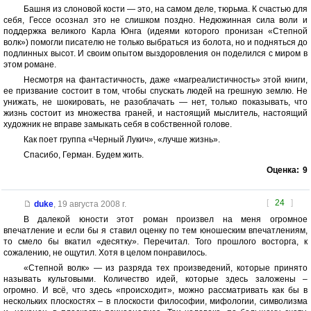
Башня из слоновой кости — это, на самом деле, тюрьма. К счастью для
себя, Гессе осознал это не слишком поздно. Недюжинная сила воли и
поддержка великого Карла Юнга (идеями которого пронизан «Степной
волк») помогли писателю не только выбраться из болота, но и подняться до
подлинных высот. И своим опытом выздоровления он поделился с миром в
этом романе.
Несмотря на фантастичность, даже «магреалистичность» этой книги,
ее призвание состоит в том, чтобы спускать людей на грешную землю. Не
унижать, не шокировать, не разоблачать — нет, только показывать, что
жизнь состоит из множества граней, и настоящий мыслитель, настоящий
художник не вправе замыкать себя в собственной голове.
Как поет группа «Черный Лукич», «лучше жизнь».
Спасибо, Герман. Будем жить.
Оценка:
9
[
24
]
duke
,
19 августа 2008 г.
В далекой юности этот роман произвел на меня огромное
впечатление и если бы я ставил оценку по тем юношеским впечатлениям,
то смело бы вкатил «десятку». Перечитал. Того прошлого восторга, к
сожалению, не ощутил. Хотя в целом понравилось.
«Степной волк» — из разряда тех произведений, которые принято
называть культовыми. Количество идей, которые здесь заложены –
огромно. И всё, что здесь «происходит», можно рассматривать как бы в
нескольких плоскостях – в плоскости философии, мифологии, символизма