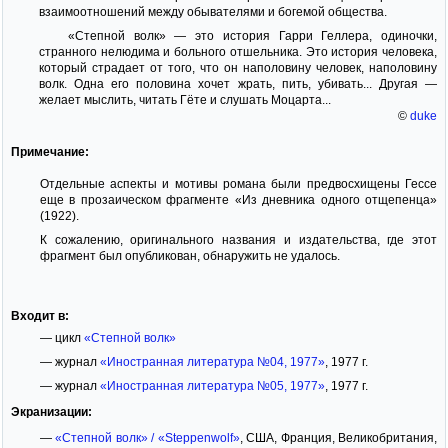
взаимоотношений между обывателями и богемой общества.
«Степной волк» — это история Гарри Геллера, одиночки,
странного нелюдима и больного отшельника. Это история человека,
который страдает от того, что он наполовину человек, наполовину
волк. Одна его половина хочет жрать, пить, убивать... Другая —
желает мыслить, читать Гёте и слушать Моцарта...
©
duke
Примечание:
Отдельные аспекты и мотивы романа были предвосхищены Гессе
еще в прозаическом фрагменте «Из дневника одного отщепенца»
(1922).
К сожалению, оригинального названия и издательства, где этот
фрагмент был опубликован, обнаружить не удалось.
Входит в:
— цикл
«Степной волк»
— журнал
«Иностранная литература №04, 1977»
, 1977 г.
— журнал
«Иностранная литература №05, 1977»
, 1977 г.
Экранизации:
—
«Степной волк» / «Steppenwolf»
, США, Франция, Великобритания,