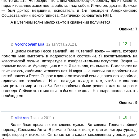
что-то делать. Не говорил что с ним человеческую оболочку делит какое-то
парализованное животное, а работал над собой. И многого достиг, Эриксон
— был доктор медицины, основатель и 1-й президент Американского
Общества клинического гипноза. Фактически основатель НЛП.
А в Степном волке мелко как-то в сравнении получается.
Оценка:
7
[
12
]
voroncovamaria
,
12 августа 2012 г.
В целом считаю Гессе занудой, но «Степной волк» — книга, которая
помогла мне выстоять в подростковом состоянии. Я воспитывалась на
классической музыке, литературе и изобразительном искусстве. Вокруг —
пошлые песенки, бульварщина и т. п. Я не знала, как выжить. В коллектив не
вписываюсь, любимого человека нет. И вдруг — аналогичная проблематика
в этой повести Гессе. Он рос в дипломатической семье, попса его коробила,
одиночество озлобляло. И он находит выход в том, чтобы с юмором
смотреть на мир и на себя. Все проблемы были решены для меня раз и
навсегда. Сейчас эта книга ничего бы мне не дала. Но подросткам ее читать
необходимо.
Оценка:
9
[
10
]
sibkron
,
7 июня 2011 г.
Волшебная проза льется словно музыка Бетховена. Гениальнейший
перевод Соломона Апта. В романе Гессе и поэт, и критик, литературовед,
мифотворец и психолог. Он копается в самых сокровенных уголках души.