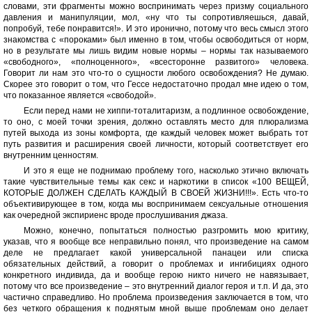
словами, эти фрагменты можно воспринимать через призму социального
давления и манипуляции, мол, «ну что ты сопротивляешься, давай,
попробуй, тебе понравится!». И это иронично, потому что весь смысл этого
знакомства с «пороками» был именно в том, чтобы освободиться от норм,
но в результате мы лишь видим новые нормы – нормы так называемого
«свободного», «полноценного», «всесторонне развитого» человека.
Говорит ли нам это что-то о сущности любого освобождения? Не думаю.
Скорее это говорит о том, что Гессе недостаточно продал мне идею о том,
что показанное является «свободой».
Если перед нами не хиппи-тоталитаризм, а подлинное освобождение,
то оно, с моей точки зрения, должно оставлять место для плюрализма
путей выхода из зоны комфорта, где каждый человек может выбрать тот
путь развития и расширения своей личности, который соответствует его
внутренним ценностям.
И это я еще не поднимаю проблему того, насколько этично включать
такие чувствительные темы как секс и наркотики в список «100 ВЕЩЕЙ,
КОТОРЫЕ ДОЛЖЕН СДЕЛАТЬ КАЖДЫЙ В СВОЕЙ ЖИЗНИ!!!». Есть что-то
объективирующее в том, когда мы воспринимаем сексуальные отношения
как очередной экспириенс вроде прослушивания джаза.
Можно, конечно, попытаться полностью разгромить мою критику,
указав, что я вообще все неправильно понял, что произведение на самом
деле не предлагает какой универсальной панацеи или списка
обязательных действий, а говорит о проблемах и ингибициях одного
конкретного индивида, да и вообще герою никто ничего не навязывает,
потому что все произведение – это внутренний диалог героя и т.п. И да, это
частично справедливо. Но проблема произведения заключается в том, что
без четкого обращения к поднятым мной выше проблемам оно делает