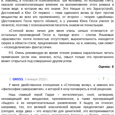
и, наконец, в плоскости психоанализа. Три человека, по большому счету,
оказали основополагающее влияние на возникновение этого романа в
таком виде, в котором мы его знаем. Это Ницше (с его Заратустрой),
Достоевский и Юнг. От первого – тема одинокого волка (и бунт против
мещанства во всех его проявлениях), от второго – теория «двойника»
(Достоевского Гессе просто обожал), а у ученика Юнга Гессе учился (и
лечился), поэтому с психоанализом писатель знаком не понаслышке.
«Степной волк» лично для меня очень сильно отличается от
остальных произведений Гессе и, прежде всего – слогом. Языковые
«красивости» почти полностью отсутствуют, выразительность находится
скорее в области стиля, предложения лаконичны, ну и, наконец, сам сюжет
– «психоделически» фантастичен.
P.S. Очень рекомендую во время чтения романа параллельно читать
примечания (если они, конечно, есть), смысл только что прочитанного
может открыться под совершенно другим углом.
Оценка:
8
[
7
]
GR0SS
,
3 января 2025 г.
У меня двойственное отношение к «Степному волку», а именно его
«философии саморазвития», о которой я хочу поговорить в этой рецензии.
Наш главный герой Гарри – интеллектуал, сноб, затворник,
ненавидящий все мещанское, приземленное, а также презирающий
«быдло» и их непритязательные развлечения. К быдлу он относит,
например, тех, кто великой классической музыке предпочитает джаз
(сегодня, когда джаз – это искусство для ценителей, это воспринимается