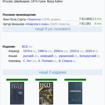
Италия, Швейцария, 1974 // реж. Фред Хайнс
Похожие произведения:
7.52 (463)
13 отз.
Жан-Поль Сартр
«Тошнота»
(1938, роман)
7.91 (35)
4 отз.
Артур Шницлер
«Новелла о снах»
(1926, повесть)
+ещё 9 шт. похожего
Издания:
ВСЕ
(51)
/период:
1970-е
,
1990-е
,
2000-е
,
2010-е
,
2020-е
(4)
(10)
(23)
(11)
(3)
/языки:
русский
,
немецкий
,
украинский
,
белорусский
(45)
(2)
(3)
(1)
/перевод:
С. Апт
,
Е. Попович
,
В. Сёмуха
(45)
(3)
(1)
+ещё 2 издания