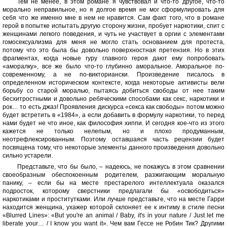
Тем не менее, в этом романе я чувствовал и что-то другое, что-то
морально неправильное, но я долгое время не мог сформулировать для
себя что же именно мне в нем не нравится. Сам факт того, что в романе
герой в попытке испытать другую сторону жизни, пробует наркотики, спит с
женщинами легкого поведения, и чуть не участвует в оргии с элементами
гомосексуализма для меня не могло стать основанием для протеста,
потому что это была бы довольно поверхностная претензия. Но в этих
фрагментах, когда новые гуру главного героя дают ему попробовать
«аморалку», все же было что-то глубинно аморальное. Аморальное по-
современному, а не по-викториански. Произведение писалось в
определенном историческом контексте, когда некоторые активисты вели
борьбу со старой моралью, пытаясь добиться свободы от нее таким
бесхитростными и довольно ребяческими способами как секс, наркотики и
рок… то есть джаз! Проявления дискурса «секса как свободы» потом можно
будет встретить в «1984», а если добавить в формулу наркотики, то перед
нами будет не что иное, как философия хиппи. И сегодня кое-что из этого
кажется не только нелепым, но и плохо продуманным,
неотрефлексированным. Поэтому оставшаяся часть рецензии будет
посвящена тому, что некоторые элементы данного произведения довольно
сильно устарели.
Представьте, что бы было, – надеюсь, не покажусь в этом сравнении
своеобразным обеспокоенным родителем, разжигающим моральную
панику, – если бы на месте престарелого интеллектуала оказался
подросток, которому сверстники предлагали бы «освободиться»
наркотиками и проститутками. Или лучше представьте, что на месте Гарри
находится женщина, ухажер которой склоняет ее к интиму в стиле песни
«Blurred Lines»: «But you're an animal / Baby, it's in your nature / Just let me
liberate your… / I know you want it». Чем вам Гессе не Робин Тик? Другими