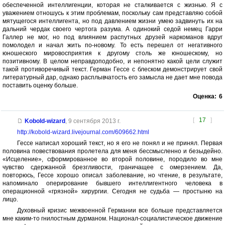
обеспеченной интеллигенции, которая не сталкивается с жизнью. Я с
уважением отношусь к этим проблемам, поскольку сам представляю собой
мятущегося интеллигента, но под давлением жизни умею задвинуть их на
дальний чердак своего чертога разума. А одинокий седой немец Гарри
Галлер не мог, но под влиянием распутных друзей наркоманов вдруг
помолодел и начал жить по-новому. То есть перешел от негативного
юношеского мировосприятия к другому столь же юношескому, но
позитивному. В целом неправдоподобно, и непонятно какой цели служит
такой противоречивый текст. Герман Гессе с блеском демонстрирует свой
литературный дар, однако расплывчатость его замысла не дает мне повода
поставить оценку больше.
Оценка:
6
[
17
]
Kobold-wizard
,
9 сентября 2013 г.
http://kobold-wizard.livejournal.com/609662.html
Гессе написал хороший текст, но я его не понял и не принял. Первая
половина повествования пролетела для меня бессмысленно и безыдейно.
«Исцеление», сформированное во второй половине, породило во мне
чувство сдержанной брезгливости, граничащее с омерзением. Да,
повторюсь, Гессе хорошо описал заболевание, но чтение, в результате,
напоминало оперирование бывшего интеллигентного человека в
операционной «грязной» хирургии. Сегодня не судьба — простыню на
лицо.
Духовный кризис межвоенной Германии все больше представляется
мне каким-то гнилостным дурманом. Национал-социалистическое движение