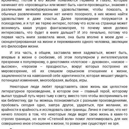
иронично). Потом в его жизни появляются Гермина и Пабло, которые
начинают его «просвещать» или может быть «анти-просвещать», знакомя с
различными мелкобуржуазными удовольствиями, чтобы показать, в
обычных развлечениях жизни нет ничего позорного, в них можно найти
удовольствие и даже счастье. Далее произведение погружается в
психоделию, и я тут же теряю интерес, потому что если на странице может
возникнуть какая угодно фантасмагория, то почему меня должно
интересовать, что будет в книге дальше? И это печально, потому что
первая часть книги захватила меня, она была вполне в моем духе –
сконцентрированная на жизни и переживаниях одного человека, эволюции
его философии жизни.
И эта часть, в общем, заставила меня задуматься, может быть,
впервые в жизни о снобизме, об этом популярном у интеллектуалов
презрении к популярному, о дихотомиях «плотское – духовное», «низкое –
высокое», «героизм – праздность», вокруг которых построено их
мировоззрение, об их слишком серьезном отношении к жизни,
зацикленности на навязанной себе идентичности, которая мешает увидеть
потенциал изменения, многообразия, выбора, игры.
Некоторые люди любят представлять свою жизнь как целостное
литературное произведение, в котором они – главный герой, которому
выпал трудный путь через тьму к свету, вместо того чтобы воспринимать ее
как библиотеку, где ты можешь познакомиться с разными произведениями,
пробовать сегодня одно, завтра другое, ударяться, при желании, из
крайности в крайность и исследовать свои границы. Лично я считаю, что нет
ничего плохого в том, что некоторые люди видят свою жизнь в каких-то
строгих границах, но если «Степной волк» помог легитимировать для них
совершенно иное отношение к жизни, то роман уже существует не зря.