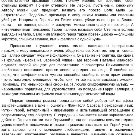
соответственно прозвище героя. Почему именно он возомнил себя
степным волком? Почему степной? Не лесной, пустынный, снежный?
Автору нужен был предикат, назвать его просто Волк было бы
недостаточно. Подобные прозвища к лицу лихим воинам или опасным
убийцам. Например, Геральт из Ривии очень убедителен в роли Белого
волка — он одинок, опасен и заслужил мечом свою славу и прозвище. А
интеллигентный пенсионер Гарри Галлер, называя себя Степным волком
выглядит нелепо. Само имя главного героя также претенциозно — слишком
короткое, слишком звучное, имя и фамилия с одной буквы.
Прекрасное вступление, очень милое, написанное прекрасным
языком, в меру мещанское и очень убедительное. Хотя его портит сцена,
где Галлер слушает музыку в филармонии. Она так же неприятна, как сцена
из фильма «Весна на Заречной улице», где героиня Натальи Ивановой
слушает второй концерт для фортепиано с оркестром Рахманинова и
изображает понимание, просветление и радость на лице. Я вообще не
верю, что симфоническая музыка способна сообщать некоторым людям
что-то настолько очевидное, чтобы они тут же начали выражать эмоции.
По-моему, это невыносимый снобизм. Я люблю симфоническую музыку —
небольшими порциями, для удовольствия, но поведение Гарри Галлера, а
также учительницы из фильма считаю выпендрёжем чистой воды.
Первая половина романа представляет собой добротный манифест
экзистенциализма в духе «Тошноты» Жан-Поля Сартра. Прекрасный язык,
чуткий герой, нетерпимый к лицемерию и испытывающий отвращение к
современному ему обществу. С середины начинается некое карнавальное
действо: Гарри знакомится с Герминой и под ее влиянием весь его годами
укреплявшийся пессимизм и экзистенциализм рассыпаются. Герой учится
жить заново: спит с молодыми любовницами, танцует в различных
заведениях, употребляет различные вещества, изменяющие сознание.