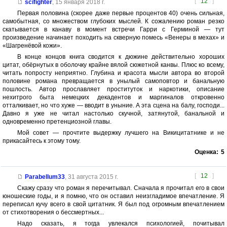
[
12
]
scifighter
,
15 января 2018 г.
Первая половина (скорее даже первые процентов 40) очень сильная,
самобытная, со множеством глубоких мыслей. К сожалению роман резко
скатывается в канаву в момент встречи Гарри с Герминой — тут
произведение начинает походить на скверную помесь «Венеры в мехах» и
«Шагренёвой кожи».
В конце концов книга сводится к дюжине действительно хороших
цитат, обёрнутых в оболочку крайне вялой сюжетной канвы. Плюс ко всему,
читать попросту неприятно. Глубина и красота мысли автора во второй
половине романа превращается в унылый самоповтор и банальную
пошлость. Автор прославляет проституток и наркотики, описание
нехитрого быта немецких декадентов и маргиналов откровенно
отталкивает, но что хуже — вводит в уныние. А эта сцена на балу, господи...
Давно я уже не читал настолько скучной, затянутой, банальной и
одновременно претенциозной главы.
Мой совет — прочтите выдержку лучшего на Викицитатнике и не
прикасайтесь к этому тому.
Оценка:
5
[
12
]
Parabellum33
,
31 августа 2015 г.
Скажу сразу что роман я перечитывал. Сначала я прочитал его в свои
юношеские годы, и я помню, что он оставил неизгладимое впечатление. Я
переписал кучу всего в свой цитатник. Я был под огромным впечатлением
от стихотворения о бессмертных...
Надо сказать, я тогда увлекался психологией, почитывал