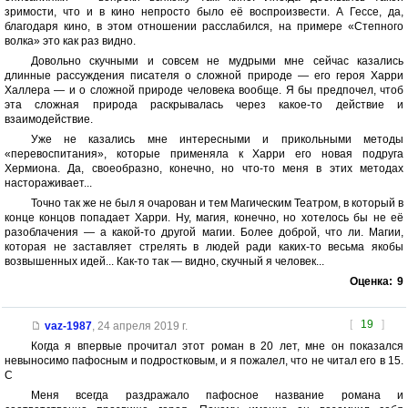
зримости, что и в кино непросто было её воспроизвести. А Гессе, да,
благодаря кино, в этом отношении расслабился, на примере «Степного
волка» это как раз видно.
Довольно скучными и совсем не мудрыми мне сейчас казались
длинные рассуждения писателя о сложной природе — его героя Харри
Халлера — и о сложной природе человека вообще. Я бы предпочел, чтоб
эта сложная природа раскрывалась через какое-то действие и
взаимодействие.
Уже не казались мне интересными и прикольными методы
«перевоспитания», которые применяла к Харри его новая подруга
Хермиона. Да, своеобразно, конечно, но что-то меня в этих методах
настораживает...
Точно так же не был я очарован и тем Магическим Театром, в который в
конце концов попадает Харри. Ну, магия, конечно, но хотелось бы не её
разоблачения — а какой-то другой магии. Более доброй, что ли. Магии,
которая не заставляет стрелять в людей ради каких-то весьма якобы
возвышенных идей... Как-то так — видно, скучный я человек...
Оценка:
9
[
19
]
vaz-1987
,
24 апреля 2019 г.
Когда я впервые прочитал этот роман в 20 лет, мне он показался
невыносимо пафосным и подростковым, и я пожалел, что не читал его в 15.
С
Меня всегда раздражало пафосное название романа и