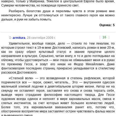
наверно, только у Майринка. Тяжелое в центральной Европе было время,
Сумерки человечества, но пожарище принесло свет.
Разбирать богатство души и переливы чувств в этом романе мне
неинтересно. Лучше уж оттолкнуться от такого главного героя как можно
дальше, и руки не забыть помыть.
Оценка:
5
[
16
]
armitura
,
28 сентября 2009 г.
Удивительное, вообще говоря, дело — стоило по тем лекалам, по
которым строил текст в 19-м веке Достоевский, написать роман в веке 20-м,
как он сразу обрел культовый статус и звание предтечи целого
направления в культуре. Серьезно, читая книгу, я то и дело поглядывал на
обложку, чтобы удостовериться — мои глаза не обманывают меня и в руках
по прежнему Гессе, и зовут его никак не Федор Михайлович. Даже
фантасмагория последних страниц прекрасно укладывается в стилистику
рассказов Достоевского.
«Степной волк» — это возведенная в степень рефлексия, которой
подчиняется все — герои, сюжет, читатель... Это — внутренняя одиссея
маленькой хлипкой лодочки в девятибальном шторме жизни. Автор ни на
секунду не оставляет героя, заставляя его снова и снова терзать себя,
выводя через страдание философию настоящего творца. Для Гессе
художник всегда одинок и непонят в мире карнавальных масок, смеха и
слепых инстинктов, за счет которых живет большее количество людей.
Более того, эта карнавальная вакханалия ранит его, потому что,
обостренное восприятие мира заставляет острее чувствовать фальш масок
и вымученного смеха.