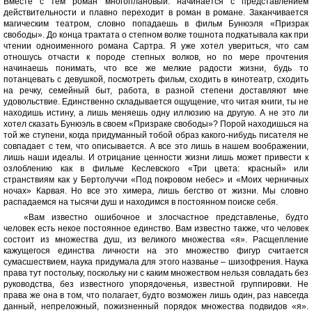
Вместе с тем роман многоплановый: начинается с представлением
действительности и плавно переходит в роман в романе. Заканчивается
магическим театром, словно попадаешь в фильм Бунюэля «Призрак
свободы». До конца трактата о степном волке тошнота подкатывала как при
чтении одноименного романа Сартра. Я уже хотел увериться, что сам
отношусь отчасти к породе степных волков, но по мере прочтения
начинаешь понимать, что все же мелкие радости жизни, будь то
потанцевать с девушкой, посмотреть фильм, сходить в кинотеатр, сходить
на речку, семейный быт, работа, в разной степени доставляют мне
удовольствие. Единственно складывается ощущение, что читая книги, ты не
находишь истину, а лишь меняешь одну иллюзию на другую. А не это ли
хотел сказать Бунюэль в своем «Призраке свободы»? Порой находишься на
той же ступени, когда придуманный тобой образ какого-нибудь писателя не
совпадает с тем, что описывается. А все это лишь в нашем воображении,
лишь наши идеалы. И отрицание ценности жизни лишь может привести к
озлоблению как в фильме Кеслевского «Три цвета: красный» или
странствиям как у Бертолуччи «Под покровом небес» и «Моих черничных
ночах» Карвая. Но все это химера, лишь бегство от жизни. Мы словно
распадаемся на тысячи душ и находимся в постоянном поиске себя.
«Вам известно ошибочное и злосчастное представленье, будто
человек есть некое постоянное единство. Вам известно также, что человек
состоит из множества душ, из великого множества «я». Расщепление
кажущегося единства личности на это множество фигур считается
сумасшествием, наука придумала для этого названье – шизофрения. Наука
права тут постольку, поскольку ни с каким множеством нельзя совладать без
руководства, без известного упорядоченья, известной группировки. Не
права же она в том, что полагает, будто возможен лишь один, раз навсегда
данный, непреложный, пожизненный порядок множества подвидов «я».