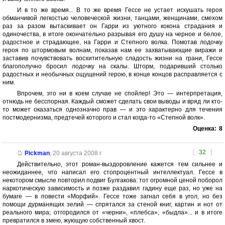
И в то же время... В то же время Гессе не устает искушать героя
обманчивой легкостью человеческой жизни, танцами, женщинами, смехом
раз за разом вытаскивает он Гарри из уютного кокона страдания и
одиночества, в итоге окончательно разрывая его душу на черное и белое,
радостное и страдающее, на Гарри и Степного волка. Помотав лодочку
героя по штормовым волнам, показав нам ее захватывающие виражи и
заставив почувствовать восхитительную сладость жизни на грани, Гессе
благополучно бросил лодочку на скалы. Шторм, подаривший столько
радостных и необычных ощущений герою, в конце концов расправляется с
ним.
Впрочем, это ни в коем случае не спойлер! Это — интерпретация,
отнюдь не бесспорная. Каждый сможет сделать свои выводы и вряд ли кто-
то может оказаться однозначно прав — и это характерно для течения
постмодернизма, предтечей которого и стал когда-то «Степной волк».
Оценка:
8
[
32
]
Pickman
,
20 августа 2008 г.
Действительно, этот роман-выздоровление кажется тем сильнее и
неожиданнее, что написал его стопроцентный интеллектуал. Гессе в
некотором смысле повторил подвиг Булгакова: тот огромной ценой поборол
наркотическую зависимость и позже раздавил гадину еще раз, но уже на
бумаге — в повести «Морфий». Гессе тоже загнал себя в угол, но без
помощи дурманящих зелий — спрятался за стеной книг, картин и нот от
реального мира; отгородился от «черни», «плебса», «быдла»... и в итоге
превратился в змею, жующую собственный хвост.