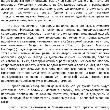
на его фоне, как это ни страшно, смотрится действительно очистительным
пламенем. Молодчики и ветераны из СА, газовые камеры и выжженные
деревни — это зло, зверство, неприкрытое удушливым интеллектуальным
туманом грязно-желтого цвета. Где-то в стороне стоят усталые
тридцатилетние мужики Ремарка, которые имеют куда больше права на
отрицание войны, чем Гарри Галлер.
Но противоречия с главгероем начались не в его высокодуховном
пацифизме. Начались они в постоянном нажиме на интеллектуальную
сегрегацию между «бессмертными» интеллектуалами и мещанской массой.
Интеллигентные люди, тихо плывущие по течению и пописывающие
пацифистские статейки, начинают считать себя высокой кастой из-за того,
что «понимают» Моцарта, Бетховена и Толстого (привет, Мюриэль
Барбери:) ). Ведь мир так жесток, вокруг эти неотесанные мещане, которые
хотят новой войны, новой резни, и во второй части «Степного волка»
обрисован чудесный выход из духовного кризиса — эскапизм, побег в
собственный ОБВМ, в котором можно обрести внутреннее счастье. Все это
сопровождается наркотическим бредом, в котором человек узнает, что пора
бы откинуть его любимую личность, ибо она все равно лишь одна из
множества, которое ему доступно. Очищение даст право на вход в облако
«бессмертных» наравне с титанами творческой мысли, откуда все
происходящие события будут видеться с юмором.
В проекции на сегодняшний день я вижу, что уж лучше пусть будут
«странные дети с волчьим блеском в глазах», чем сорокасемилетний
наркоман, треплющий языком по газетёнкам, живущий на дивиденды с
акций и ведущий беспорядочную и аморальную жизнь. Хреновый выбор, но
как есть.
Итого: Такой тягомотный и болезненный текст прежде встречал,