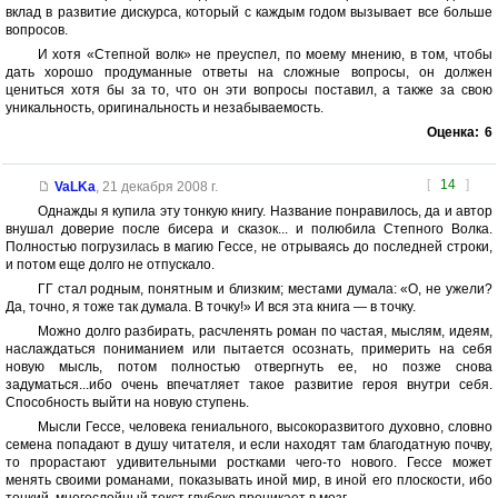
вклад в развитие дискурса, который с каждым годом вызывает все больше
вопросов.
И хотя «Степной волк» не преуспел, по моему мнению, в том, чтобы
дать хорошо продуманные ответы на сложные вопросы, он должен
цениться хотя бы за то, что он эти вопросы поставил, а также за свою
уникальность, оригинальность и незабываемость.
Оценка:
6
[
14
]
VaLKa
,
21 декабря 2008 г.
Однажды я купила эту тонкую книгу. Название понравилось, да и автор
внушал доверие после бисера и сказок... и полюбила Степного Волка.
Полностью погрузилась в магию Гессе, не отрываясь до последней строки,
и потом еще долго не отпускало.
ГГ стал родным, понятным и близким; местами думала: «О, не ужели?
Да, точно, я тоже так думала. В точку!» И вся эта книга — в точку.
Можно долго разбирать, расчленять роман по частая, мыслям, идеям,
наслаждаться пониманием или пытается осознать, примерить на себя
новую мысль, потом полностью отвергнуть ее, но позже снова
задуматься...ибо очень впечатляет такое развитие героя внутри себя.
Способность выйти на новую ступень.
Мысли Гессе, человека гениального, высокоразвитого духовно, словно
семена попадают в душу читателя, и если находят там благодатную почву,
то прорастают удивительными ростками чего-то нового. Гессе может
менять своими романами, показывать иной мир, в иной его плоскости, ибо