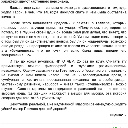
характеризируют картонного персонажа.
Дальше еще хуже — записки «только для сумасшедших» о том, куда
ходил Гарри, в чем, что ел, когда ложился спать и чем была обставлена
комната.
После этого начинается бредовый «Трактат» о Галлере, который
главному герою вручили прямо на улице. «Получилось так, вероятно,
потому, то в глубине своей души он всегда знал (или думал, что знает), что
по сути он вовсе не человек, а волк из степей. Умным людям вольно спорить
о том, был ли он действительно волком, был ли он когда-нибудь, возможно
еще до рождения превращен какими-то чарами из человека в волка, или же
эта убежденность, что по сути он волк, была лишь плодом его
воображения…?»
И так до конца рукописи, НИ О ЧЕМ, 25 раз по кругу. Считать эту
примитивную ахинею философией и глубокими размышлениями
невозможно! Оценку завысил из-за Гете, которого Гессе часто упоминал, но
не сказал о нем ничего нового. Это не интеллектуальная проза, а
сумбурная и хаотичная, неосознанная писанина не способствующая
умственному развитию, наоборот – читая таких «степныхволков» можно
отупеть. Словно картины авангардистов с размазней на полотне или
высокая мода, где женщин наряжают в мешки для мусора, эта история
создана для того, чтобы убивать вкус.
Ценителям реальной, а не надуманной классики рекомендую обходить
убогий высер Германа десятой дорогой!
Оценка:
2