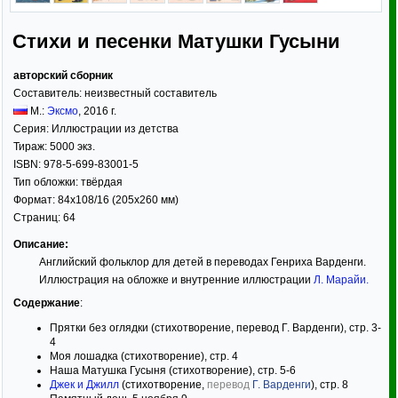
Стихи и песенки Матушки Гусыни
авторский сборник
Составитель:
неизвестный составитель
М.:
Эксмо
,
2016
г.
Серия:
Иллюстрации из детства
Тираж:
5000 экз.
ISBN:
978-5-699-83001-5
Тип обложки:
твёрдая
Формат:
84x108/16
(205x260 мм)
Страниц:
64
Описание:
Английский фольклор для детей в переводах Генриха Варденги.
Иллюстрация на обложке и внутренние иллюстрации
Л. Марайи
.
Содержание
:
Прятки без оглядки (стихотворение, перевод Г. Варденги), стр. 3-
4
Моя лошадка (стихотворение), стр. 4
Наша Матушка Гусыня (стихотворение), стр. 5-6
Джек и Джилл
(стихотворение,
перевод
Г. Варденги
), стр. 8