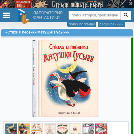
ЛАБОРАТОРИЯ
ФАНТАСТИКИ
поиск по жанру
расширенный
«Стихи и песенки Матушки Гусыни»