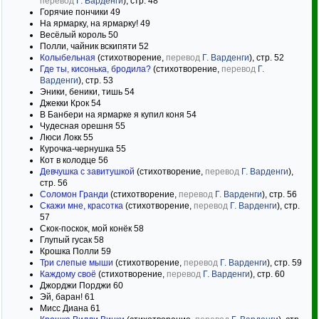
перевод
Г. Варденги
), стр. 48
Горячие пончики 49
На ярмарку, на ярмарку! 49
Весёлый король 50
Полли, чайник вскипяти 52
Колыбельная
(стихотворение,
перевод
Г. Варденги
), стр. 52
Где ты, кисонька, бродила?
(стихотворение,
перевод
Г.
Варденги
), стр. 53
Эники, беники, тишь 54
Джекки Крок 54
В Банбери на ярмарке я купил коня 54
Чудесная орешня 55
Люси Локк 55
Курочка-чернушка 55
Кот в колодце 56
Девчушка с завитушкой
(стихотворение,
перевод
Г. Варденги
),
стр. 56
Соломон Гранди
(стихотворение,
перевод
Г. Варденги
), стр. 56
Скажи мне, красотка
(стихотворение,
перевод
Г. Варденги
), стр.
57
Скок-поскок, мой конёк 58
Глупый гусак 58
Крошка Полли 59
Три слепые мыши
(стихотворение,
перевод
Г. Варденги
), стр. 59
Каждому своё
(стихотворение,
перевод
Г. Варденги
), стр. 60
Джорджи Порджи 60
Эй, баран! 61
Мисс Диана 61