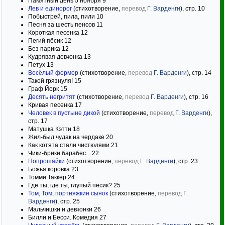
Памятный день 5 ноября 9
Лев и единорог
(стихотворение,
перевод
Г. Варденги
), стр. 10
Побыстрей, пила, пили 10
Песня за шесть пенсов 11
Короткая песенка 12
Пегий пёсик 12
Без парика 12
Кудрявая девчонка 13
Петух 13
Весёлый фермер
(стихотворение,
перевод
Г. Варденги
), стр. 14
Такой грязнуля! 15
Граф Йорк 15
Десять негритят
(стихотворение,
перевод
Г. Варденги
), стр. 16
Кривая песенка 17
Человек в пустыне дикой
(стихотворение,
перевод
Г. Варденги
),
стр. 17
Матушка Кэтти 18
Жил-был чудак на чердаке 20
Как котята стали чистюлями 21
Чики-брики барабес... 22
Попрошайки
(стихотворение,
перевод
Г. Варденги
), стр. 23
Божья коровка 23
Томми Таккер 24
Где ты, где ты, глупый пёсик? 25
Том, Том, портняжкин сынок
(стихотворение,
перевод
Г.
Варденги
), стр. 25
Мальчишки и девчонки 26
Билли и Бесси. Комедия 27