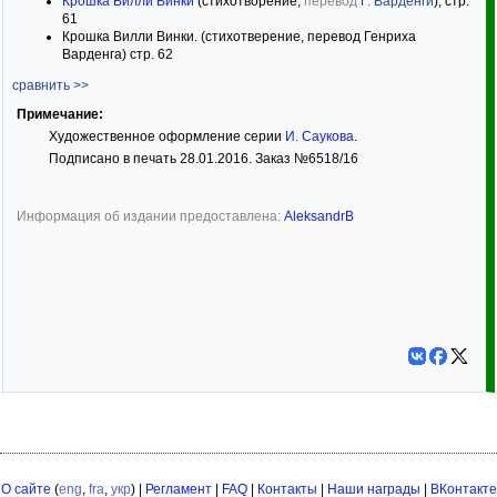
Крошка Вилли Винки
(стихотворение,
перевод
Г. Варденги
), стр.
61
Крошка Вилли Винки. (стихотверение, перевод Генриха
Варденга) стр. 62
сравнить >>
Примечание:
Художественное оформление серии
И. Саукова
.
Подписано в печать 28.01.2016. Заказ №6518/16
Информация об издании предоставлена:
AleksandrB
О сайте
(
eng
,
fra
,
укр
) |
Регламент
|
FAQ
|
Контакты
|
Наши награды
|
ВКонтакте