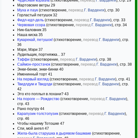
Чудесный корабль
(стихотворение,
перевод
Г. Варденги
), стр. 29
Мартовские ветры 29
Муха и паук
(стихотворение,
перевод
Г. Варденги
), стр. 30
Горластый петушок 32
Фидл-идл-дель
(стихотворение,
перевод
Г. Варденги
), стр. 33
Червовая ссора
(стихотворение,
перевод
Г. Варденги
), стр. 34
Ник-баловник 35
Наша киска 35
Кукарекай, петушок!
(стихотворение,
перевод
Г. Варденги
), стр.
36
Мэри, Мэри 37
Лудильщик, портняжка... 37
Тэффи
(стихотворение,
перевод
Г. Варденги
), стр. 38
Саймон-простачок
(стихотворение,
перевод
Г. Варденги
), стр. 38
Энки-бенки, энки-бинки 40
Именинный торт 41
На первый взгляд
(стихотворение,
перевод
Г. Варденги
), стр. 41
Твидлдум и Твидлди
(стихотворение,
перевод
Г. Варденги
), стр.
42
Это кто поплыл в лохани? 43
На пороге — Рождество
(стихотворение,
перевод
Г. Варденги
),
стр. 43
Рано поутру 44
Карапузик-толстопузик
(стихотворение,
перевод
Г. Варденги
),
стр. 46
Чтобы нашему Тотошке 47
Спи, мой ангел 47
Жила-была старушка в дырявом башмаке
(стихотворение,