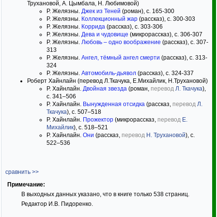
Трухановой, А. Цымбала, Н. Любимовой)
Р. Желязны.
Джек из Теней
(роман), с. 165-300
Р. Желязны.
Коллекционный жар
(рассказ), с. 300-303
Р. Желязны.
Коррида
(рассказ), с. 303-306
Р. Желязны.
Дева и чудовище
(микрорассказ), с. 306-307
Р. Желязны.
Любовь – одно воображение
(рассказ), с. 307-
313
Р. Желязны.
Ангел, тёмный ангел смерти
(рассказ), с. 313-
324
Р. Желязны.
Автомобиль-дьявол
(рассказ), с. 324-337
Роберт Хайнлайн (перевод Л.Ткачука, Е.Михайлик, Н.Трухановой)
Р. Хайнлайн.
Двойная звезда
(роман,
перевод
Л. Ткачука
),
с. 341–506
Р. Хайнлайн.
Вынужденная отсидка
(рассказ,
перевод
Л.
Ткачука
), с. 507–518
Р. Хайнлайн.
Прожектор
(микрорассказ,
перевод
Е.
Михайлик
), с. 518–521
Р. Хайнлайн.
Они
(рассказ,
перевод
Н. Трухановой
), с.
522–536
сравнить >>
Примечание:
В выходных данных указано, что в книге только 538 страниц.
Редактор И.В. Пидоренко.