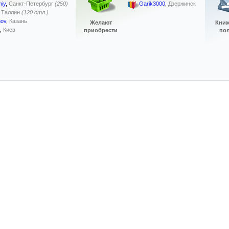
iy
,
Санкт-Петербург
(250)
Garik3000
,
Дзержинск
,
Таллин
(120 отл.)
nov
,
Казань
Желают
Кни
,
Киев
приобрести
по