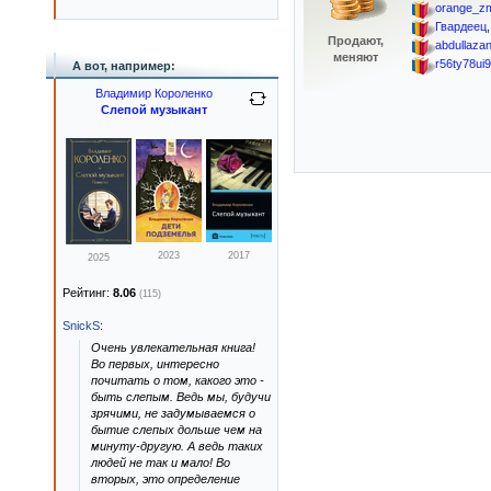
orange_zm
Гвардеец
Продают,
abdullaza
меняют
r56ty78ui9
А вот, например:
Владимир Короленко
Слепой музыкант
2023
2017
2025
Рейтинг:
8.06
(115)
SnickS
:
Очень увлекательная книга!
Во первых, интересно
почитать о том, какого это -
быть слепым. Ведь мы, будучи
зрячими, не задумываемся о
бытие слепых дольше чем на
минуту-другую. А ведь таких
людей не так и мало! Во
вторых, это определение