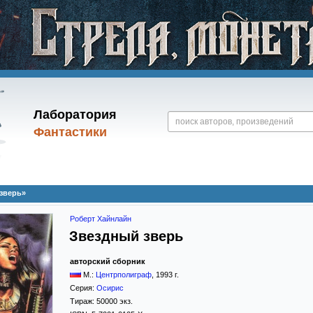
Лаборатория
Фантастики
зверь»
Роберт Хайнлайн
Звездный зверь
авторский сборник
М.:
Центрполиграф
,
1993
г.
Серия:
Осирис
Тираж:
50000 экз.