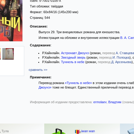
ISBN:
5-7001-0105-X
Тип обложки:
твёрдая
Формат:
60x84/16
(145x200 мм)
Страниц:
544
Описание:
Выпуск 29. Три внецикловых романа для юношества.
Иллюстрация на обложке и внутренние иллюстрации
В. А. Са
Содержание
:
Р.Хайнлайн.
Астронавт Джоунз
(роман,
перевод
А. Ставцев
Р.Хайнлайн.
Звездный зверь
(роман,
перевод
И. Полоцка
), 
Р.Хайнлайн.
Туннель в небе
(роман,
перевод
Д. Арсеньева
)
сравнить >>
Примечание:
Перевод романа
«Туннель в небе»
в этом издании очень сла
Джоунз»
тоже не блещет. Единственный приличный перевод 
Информация об издании предоставлена:
ermolaev
,
Владтим
(сканы)
,
Тула
iwan wan