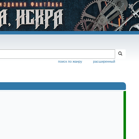
поиск по жанру
расширенный