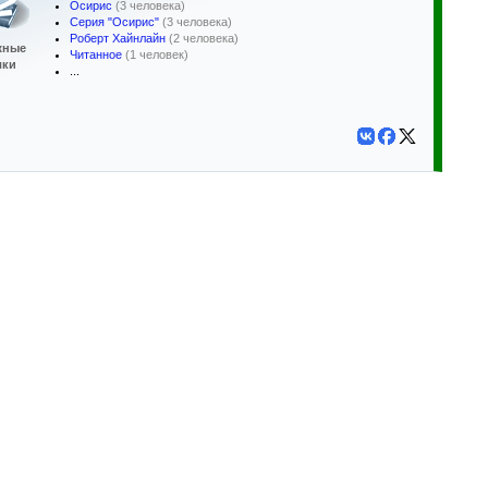
Осирис
(3 человека)
Серия "Осирис"
(3 человека)
Роберт Хайнлайн
(2 человека)
жные
Читанное
(1 человек)
лки
...