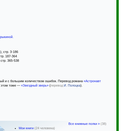
прыкиной
.
а
), стр. 3-186
стр. 187-364
, стр. 365-538
бый и с большим количеством ошибок. Перевод романа
«Астронавт
в этом томе —
«Звездный зверь»
(
перевод
И. Полоцка
).
Все книжные полки »
(38)
Мои книги
(24 человека)