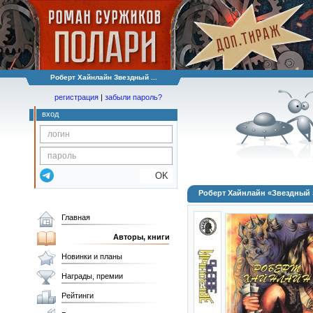
Роберт Хайнлайн Звездный ...
регистрация
|
забыли пароль?
вход
OK
Роберт Хайнлайн «Звездный 
Главная
Авторы, книги
Новинки и планы
Награды, премии
Рейтинги