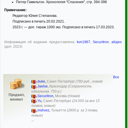
Питер Гамильтон. Хронология "Спасения", стр. 394-398
Примечание:
Редактор Юлия Степанова.
Подписано в печать 20.02.2021.
2023 г. — доп. тираж 1000 экз. Подписано в печать 17.03.2023.
Информация об издании предоставлена:
kvn1967
,
Securitron
,
allajex
(доп. 2023)
Все
duke
,
Санкт-Петербург
(780 руб., новая)
Jaelse
,
Краснодар
(Сохранность
идеальная. 750 р.)
Продают,
Securitron
,
Москва
(Новая)
меняют
Yu
,
Санкт-Петербург
(24.000 за все 15
томов, новые)
mshvez
,
Тольятти
(2800 р. за 3 тома,
новые)
...