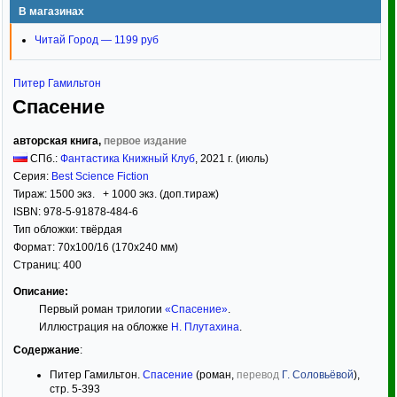
В магазинах
Читай Город — 1199 руб
Питер Гамильтон
Спасение
авторская книга,
первое издание
СПб.:
Фантастика Книжный Клуб
,
2021
г. (июль)
Серия:
Best Science Fiction
Тираж:
1500 экз. + 1000 экз. (доп.тираж)
ISBN:
978-5-91878-484-6
Тип обложки:
твёрдая
Формат:
70x100/16
(170x240 мм)
Страниц:
400
Описание:
Первый роман трилогии
«Спасение»
.
Иллюстрация на обложке
Н. Плутахина
.
Содержание
:
Питер Гамильтон.
Спасение
(роман,
перевод
Г. Соловьёвой
),
стр. 5-393