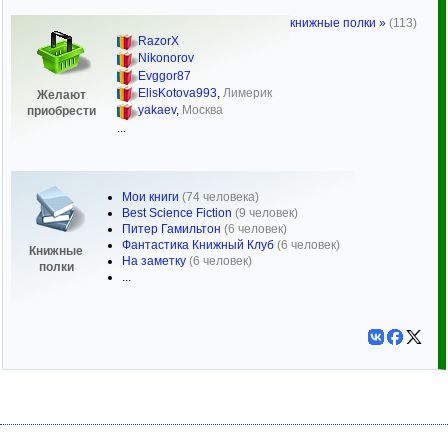
книжные полки »
(113)
RazorX
Nikonorov
Evggor87
ElisKotova993
,
Лимерик
Желают
yakaev
,
Москва
приобрести
...
Мои книги
(74 человека)
Best Science Fiction
(9 человек)
Питер Гамильтон
(6 человек)
Фантастика Книжный Клуб
(6 человек)
Книжные
На заметку
(6 человек)
полки
...