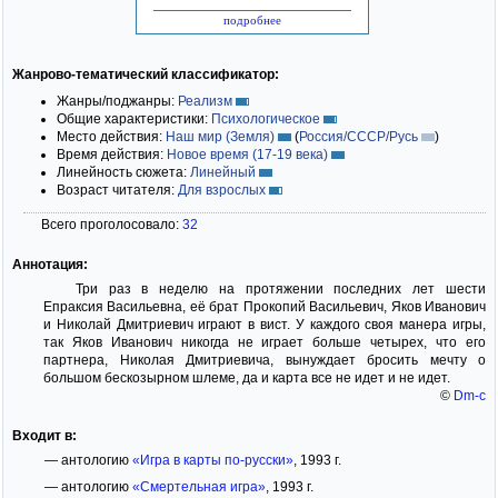
подробнее
Жанрово-тематический классификатор:
Жанры/поджанры:
Реализм
Общие характеристики:
Психологическое
Место действия:
Наш мир (Земля)
(
Россия/СССР/Русь
)
Время действия:
Новое время (17-19 века)
Линейность сюжета:
Линейный
Возраст читателя:
Для взрослых
Всего проголосовало:
32
Аннотация:
Три раз в неделю на протяжении последних лет шести
Епраксия Васильевна, её брат Прокопий Васильевич, Яков Иванович
и Николай Дмитриевич играют в вист. У каждого своя манера игры,
так Яков Иванович никогда не играет больше четырех, что его
партнера, Николая Дмитриевича, вынуждает бросить мечту о
большом бескозырном шлеме, да и карта все не идет и не идет.
©
Dm-c
Входит в:
— антологию
«Игра в карты по-русски»
, 1993 г.
— антологию
«Смертельная игра»
, 1993 г.