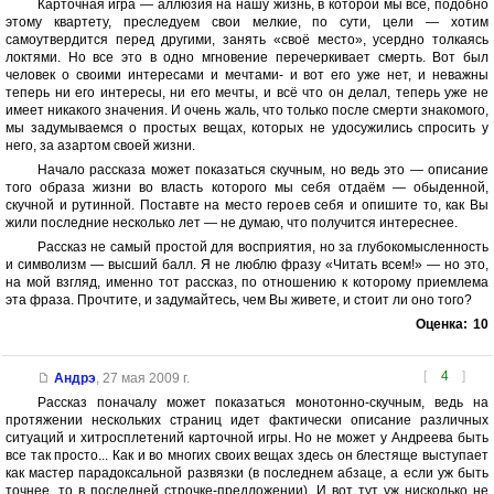
Карточная игра — аллюзия на нашу жизнь, в которой мы все, подобно
этому квартету, преследуем свои мелкие, по сути, цели — хотим
самоутвердится перед другими, занять «своё место», усердно толкаясь
локтями. Но все это в одно мгновение перечеркивает смерть. Вот был
человек о своими интересами и мечтами- и вот его уже нет, и неважны
теперь ни его интересы, ни его мечты, и всё что он делал, теперь уже не
имеет никакого значения. И очень жаль, что только после смерти знакомого,
мы задумываемся о простых вещах, которых не удосужились спросить у
него, за азартом своей жизни.
Начало рассказа может показаться скучным, но ведь это — описание
того образа жизни во власть которого мы себя отдаём — обыденной,
скучной и рутинной. Поставте на место героев себя и опишите то, как Вы
жили последние несколько лет — не думаю, что получится интереснее.
Рассказ не самый простой для восприятия, но за глубокомысленность
и символизм — высший балл. Я не люблю фразу «Читать всем!» — но это,
на мой взгляд, именно тот рассказ, по отношению к которому приемлема
эта фраза. Прочтите, и задумайтесь, чем Вы живете, и стоит ли оно того?
Оценка:
10
[
4
]
Андрэ
,
27 мая 2009 г.
Рассказ поначалу может показаться монотонно-скучным, ведь на
протяжении нескольких страниц идет фактически описание различных
ситуаций и хитросплетений карточной игры. Но не может у Андреева быть
все так просто... Как и во многих своих вещах здесь он блестяще выступает
как мастер парадоксальной развязки (в последнем абзаце, а если уж быть
точнее, то в последней строчке-предложении). И вот тут уж нисколько не