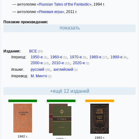
— антологию
«Russian Tales of the Fantastic»
, 1994 г.
— антологию
«Роковая игра»
, 2011 г.
Похожие произведения:
показать
Издания:
ВСЕ
(57)
/период:
1950-е
,
1960-е
,
1970-е
,
1980-е
,
1990-е
,
(1)
(1)
(5)
(17)
(6)
2000-е
,
2010-е
,
2020-е
(13)
(12)
(2)
/языки:
русский
,
английский
(56)
(1)
/перевод:
М. Минто
(1)
+ещё 12 изданий
1982 г.
1983 г.