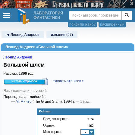
ЛАБОРАТОРИЯ
ФАНТАСТИКИ
поиск по жанру
расширенный
◄ Леонид Андреев
издания (57)
Леонид Андреев «Большой шлем»
Леонид Андреев
Большой шлем
Рассказ,
1899
год
скачать отрывок >
читать отрывок
Язык написания: русский
Перевод на английский:
—
М. Минто
(The Grand Slam)
; 1994 г.
— 1 изд.
Рейтинг
Средняя оценка:
7.74
Оценок:
162
Моя оценка:
-