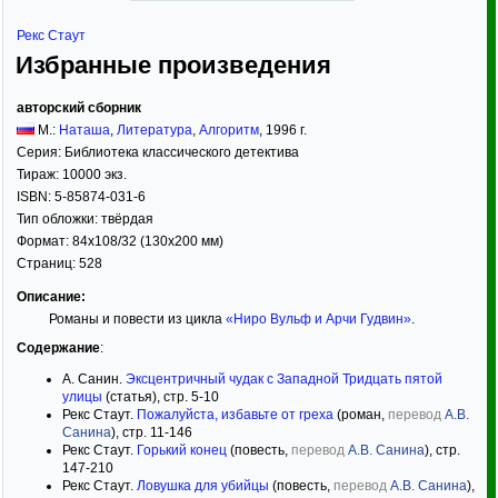
Рекс Стаут
Избранные произведения
авторский сборник
М.:
Наташа
,
Литература
,
Алгоритм
,
1996
г.
Серия:
Библиотека классического детектива
Тираж:
10000 экз.
ISBN:
5-85874-031-6
Тип обложки:
твёрдая
Формат:
84x108/32
(130x200 мм)
Страниц:
528
Описание:
Романы и повести из цикла
«Ниро Вульф и Арчи Гудвин»
.
Содержание
:
А. Санин.
Эксцентричный чудак с Западной Тридцать пятой
улицы
(статья), стр. 5-10
Рекс Стаут.
Пожалуйста, избавьте от греха
(роман,
перевод
А.В.
Санина
), стр. 11-146
Рекс Стаут.
Горький конец
(повесть,
перевод
А.В. Санина
), стр.
147-210
Рекс Стаут.
Ловушка для убийцы
(повесть,
перевод
А.В. Санина
),