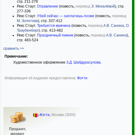
стр. 211-276
Рекс Стаут.
Отравление
(повесть,
перевод
Э. Михалёвой
), стр.
277-336
Рекс Стаут.
Убей сейчас — заплатишь позже
(повесть,
перевод
М. Золотова
), стр. 337-412
Рекс Стаут.
Требуется мужчина
(повесть,
перевод
А.В. Санина
,
О.
Траубенберг
), стр. 413-482
Рекс Стаут.
Праздничный пикник
(повесть,
перевод
А.В. Санина
),
стр. 483-524
сравнить >>
Примечание:
Художественное оформление
З.Д. Шабдурасулова
.
Информация об издании предоставлена:
Фэтти
Фэтти
,
Москва
(3000)
Продают,
меняют