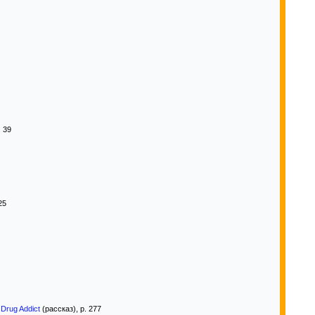
. 39
25
 Drug Addict
(рассказ), p. 277