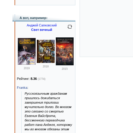
А вот, например:
Анджей Сапковский
Свет вечный
2018
2019
2015
Рейтинг:
8.36
(1774)
Franka
:
Русскоязычным гражданам
пришлось дожидаться
завершения трилогии
мучительно долго. Во многом
это связано со смертью
Евгения Вайсброта,
бессменного переводчика
работ пана Анджея, которому
мы во многом обязаны этим