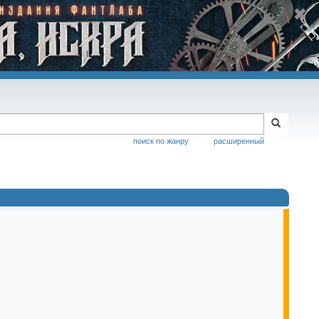
поиск по жанру
расширенный