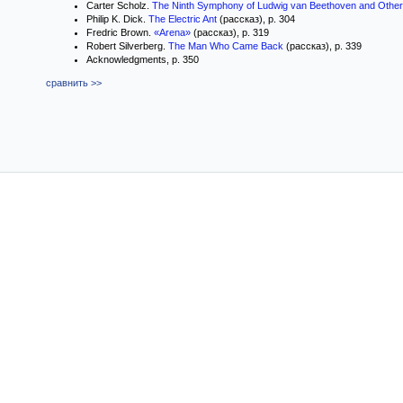
Carter Scholz.
The Ninth Symphony of Ludwig van Beethoven and Other
Philip K. Dick.
The Electric Ant
(рассказ), p. 304
Fredric Brown.
«Arena»
(рассказ), p. 319
Robert Silverberg.
The Man Who Came Back
(рассказ), p. 339
Acknowledgments, p. 350
сравнить >>