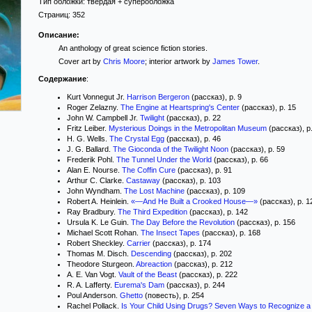
Тип обложки:
твёрдая
+ суперобложка
Страниц:
352
Описание:
An anthology of great science fiction stories.
Cover art by
Chris Moore
; interior artwork by
James Tower
.
Содержание
:
Kurt Vonnegut Jr.
Harrison Bergeron
(рассказ), p. 9
Roger Zelazny.
The Engine at Heartspring's Center
(рассказ), p. 15
John W. Campbell Jr.
Twilight
(рассказ), p. 22
Fritz Leiber.
Mysterious Doings in the Metropolitan Museum
(рассказ), p
H. G. Wells.
The Crystal Egg
(рассказ), p. 46
J. G. Ballard.
The Gioconda of the Twilight Noon
(рассказ), p. 59
Frederik Pohl.
The Tunnel Under the World
(рассказ), p. 66
Alan E. Nourse.
The Coffin Cure
(рассказ), p. 91
Arthur C. Clarke.
Castaway
(рассказ), p. 103
John Wyndham.
The Lost Machine
(рассказ), p. 109
Robert A. Heinlein.
«—And He Built a Crooked House—»
(рассказ), p. 1
Ray Bradbury.
The Third Expedition
(рассказ), p. 142
Ursula K. Le Guin.
The Day Before the Revolution
(рассказ), p. 156
Michael Scott Rohan.
The Insect Tapes
(рассказ), p. 168
Robert Sheckley.
Carrier
(рассказ), p. 174
Thomas M. Disch.
Descending
(рассказ), p. 202
Theodore Sturgeon.
Abreaction
(рассказ), p. 212
A. E. Van Vogt.
Vault of the Beast
(рассказ), p. 222
R. A. Lafferty.
Eurema's Dam
(рассказ), p. 244
Poul Anderson.
Ghetto
(повесть), p. 254
Rachel Pollack.
Is Your Child Using Drugs? Seven Ways to Recognize a