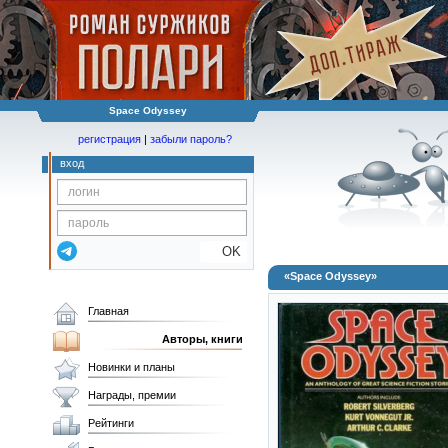
Space Odyssey
регистрация
|
забыли пароль?
вход
OK
«Space Odyssey»
Главная
Авторы, книги
Новинки и планы
Награды, премии
Рейтинги