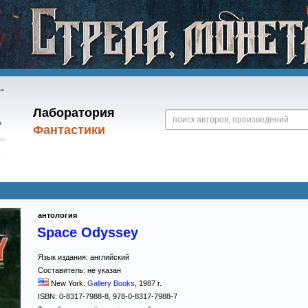
Лаборатория
Фантастики
антология
Space Odyssey
Язык издания:
английский
Составитель:
не указан
New York:
Gallery Books
,
1987
г.
ISBN:
0-8317-7988-8, 978-0-8317-7988-7