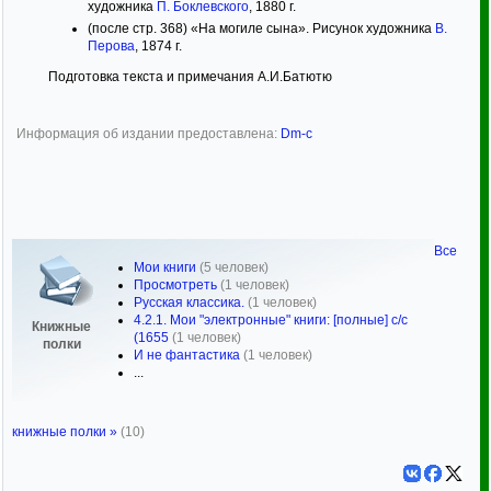
художника
П. Боклевского
, 1880 г.
(после стр. 368) «На могиле сына». Рисунок художника
В.
Перова
, 1874 г.
Подготовка текста и примечания А.И.Батютю
Информация об издании предоставлена:
Dm-c
Все
Мои книги
(5 человек)
Просмотреть
(1 человек)
Русская классика.
(1 человек)
4.2.1. Мои "электронные" книги: [полные] с/с
Книжные
(1655
(1 человек)
полки
И не фантастика
(1 человек)
...
книжные полки »
(10)