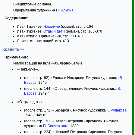
Внецикловые романы.
Оформление художника
Н. Ильина
.
Содержание
:
Иван Тургенев.
Накануне
(роман), стр. 5-164
Иван Тургенев.
Отцы и дети
(роман), стр. 165-370
А.И.Батютю. Примечания, стр. 371-411
Список иллюстраций, стр. 413
сравнить >>
Примечание:
Иллюстрации на вклейках, чёрно-белые:
«Накануне».
(после стр. 92) «Елена и Инсаров». Рисунок художника
В.
Басова
, 1949 г.
(после стр. 144) «Отъезд Елены». Рисунок художника
В.
Басова
, 1949 г.
«Отцы и дети».
(после стр. 172) «Базаров». Рисунок художника
К. Рудакова
,
1948-1949 гг.
(после стр. 192) «Павел Петрович Кирсанов». Рисунок
художника
П. Боклевского
, 1880 г.
(после стр. 224) «Николай Петрович Кирсанов». Рисунок