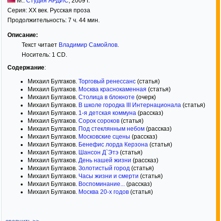
М.:
Студия АРДИС
,
2009
г.
Серия:
XX век. Русская проза
Продолжительность: 7 ч. 44 мин.
Описание:
Текст читает
Владимир Самойлов
.
Носитель: 1 CD.
Содержание
:
Михаил Булгаков.
Торговый ренессанс
(статья)
Михаил Булгаков.
Москва краснокаменная
(статья)
Михаил Булгаков.
Столица в блокноте
(очерк)
Михаил Булгаков.
В школе городка III Интернационала
(статья)
Михаил Булгаков.
1-я детская коммуна
(рассказ)
Михаил Булгаков.
Сорок сороков
(статья)
Михаил Булгаков.
Под стеклянным небом
(рассказ)
Михаил Булгаков.
Московские сцены
(рассказ)
Михаил Булгаков.
Бенефис лорда Керзона
(статья)
Михаил Булгаков.
Шансон Д`Этэ
(статья)
Михаил Булгаков.
День нашей жизни
(рассказ)
Михаил Булгаков.
Золотистый город
(статья)
Михаил Булгаков.
Часы жизни и смерти
(статья)
Михаил Булгаков.
Воспоминание...
(рассказ)
Михаил Булгаков.
Москва 20-х годов
(статья)