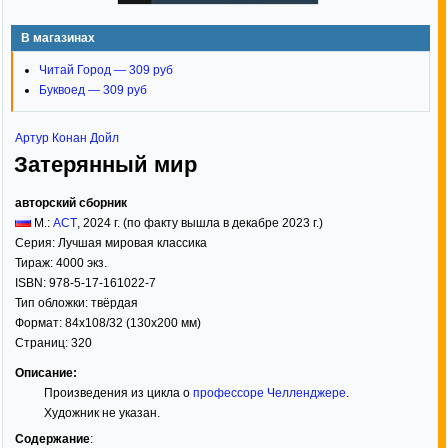
В магазинах
Читай Город — 309 руб
Буквоед — 309 руб
Артур Конан Дойл
Затерянный мир
авторский сборник
М.:
АСТ
,
2024
г. (по факту вышла в декабре 2023 г.)
Серия:
Лучшая мировая классика
Тираж:
4000 экз.
ISBN:
978-5-17-161022-7
Тип обложки:
твёрдая
Формат:
84x108/32
(130x200 мм)
Страниц:
320
Описание:
Произведения из цикла о
профессоре Челленджере
.
Художник не указан.
Содержание
: