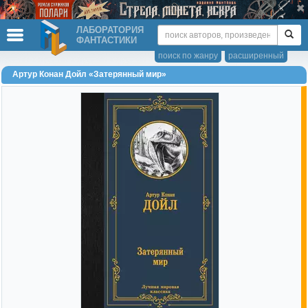
ЛАБОРАТОРИЯ
ФАНТАСТИКИ
поиск по жанру
расширенный
Артур Конан Дойл «Затерянный мир»