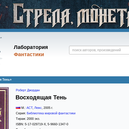
Лаборатория
Фантастики
я Тень»
Роберт Джордан
Восходящая Тень
М.:
АСТ
,
Люкс
,
2005
г.
Серия:
Библиотека мировой фантастики
Тираж:
2000 экз.
ISBN:
5-17-029719-X, 5-9660-1347-0