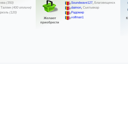
ква
(350)
Soundwave127
,
Благовещенск
,
Таллин
(400 отличн)
daimon
,
Сыктывкар
риэль
(120)
Радомир
volfman1
Желают
К
приобрести