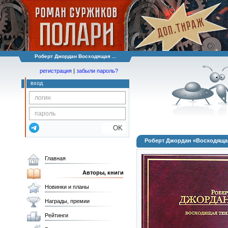
Роберт Джордан Восходящая ...
регистрация
|
забыли пароль?
вход
OK
Роберт Джордан «Восходяща
Главная
Авторы, книги
Новинки и планы
Награды, премии
Рейтинги