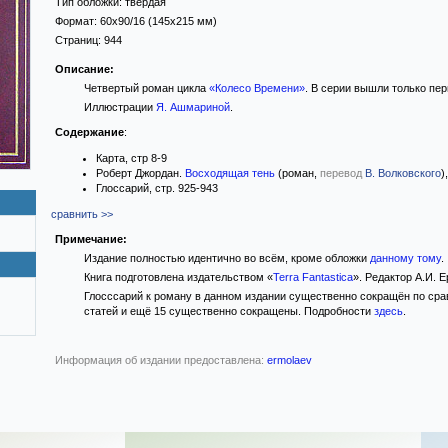
Тип обложки:
твёрдая
Формат:
60x90/16
(145x215 мм)
Страниц:
944
Описание:
Четвертый роман цикла
«Колесо Времени»
. В серии вышли только пе
Иллюстрации
Я. Ашмариной
.
Содержание
:
Карта, стр 8-9
Роберт Джордан.
Восходящая тень
(роман,
перевод
В. Волковского
)
Глоссарий, стр. 925-943
сравнить >>
Примечание:
Издание полностью идентично во всём, кроме обложки
данному тому
.
Книга подготовлена издательством «
Terra Fantastica
». Редактор А.И. 
Глосссарий к роману в данном издании существенно сокращён по ср
статей и ещё 15 существенно сокращены. Подробности
здесь
.
Информация об издании предоставлена:
ermolaev