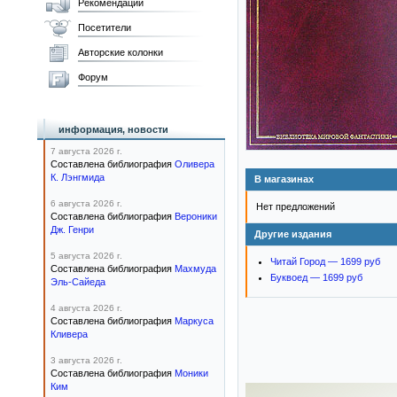
Рекомендации
Посетители
Авторские колонки
Форум
информация, новости
7 августа 2026 г.
Составлена библиография
Оливера
К. Лэнгмида
В магазинах
6 августа 2026 г.
Нет предложений
Составлена библиография
Вероники
Дж. Генри
Другие издания
5 августа 2026 г.
Читай Город — 1699 руб
Составлена библиография
Махмуда
Буквоед — 1699 руб
Эль-Сайеда
4 августа 2026 г.
Составлена библиография
Маркуса
Кливера
3 августа 2026 г.
Составлена библиография
Моники
Ким