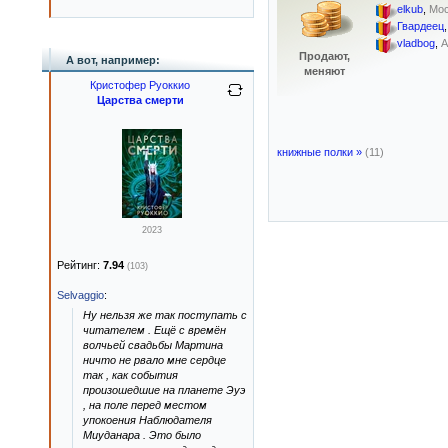
elkub
,
Мос
Гвардеец
vladbog
,
А
Продают,
А вот, например:
меняют
Кристофер Руоккио
Царства смерти
книжные полки »
(11)
2023
Рейтинг:
7.94
(103)
Selvaggio
:
Ну нельзя же так поступать с
читателем . Ещё с времён
волчьей свадьбы Мартина
ничто не рвало мне сердце
так , как события
произошедшие на планете Эуэ
, на поле перед местом
упокоения Наблюдателя
Миуданара . Это было