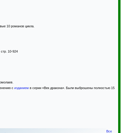
рвые 10 романов цикла.
, стр. 10-924
Ермолаев.
авнению с
изданием
в серии «Век дракона». Были выброшены полностью 15
Все