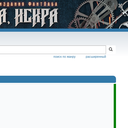
поиск по жанру
расширенный