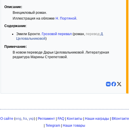
Описание:
Внецикловый роман.
Иллюстрация на обложке
Н. Портяной
.
Содержание
:
Эмили Бронте.
Грозовой перевал
(роман,
перевод
Д.
Целовальниковой
)
Примечание:
В новом переводе Дарьи Целовальниковой. Литературная
редактура Марины Стрепетовой.
О сайте
(
eng
,
fra
,
укр
) |
Регламент
|
FAQ
|
Контакты
|
Наши награды
|
ВКонтакте
|
Telegram
|
Наши товары